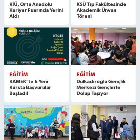
KİÜ, Orta Anadolu
KSÜ Tıp Fakültesinde
Kariyer Fuarında Yerini
Akademik Ünvan
Aldı
Töreni
EĞITIM
EĞITIM
KAMEK’te 6 Yeni
Dulkadiroğlu Gençlik
Kursta Başvurular
Merkezi Gençlerle
Başladı!
Dolup Taşıyor