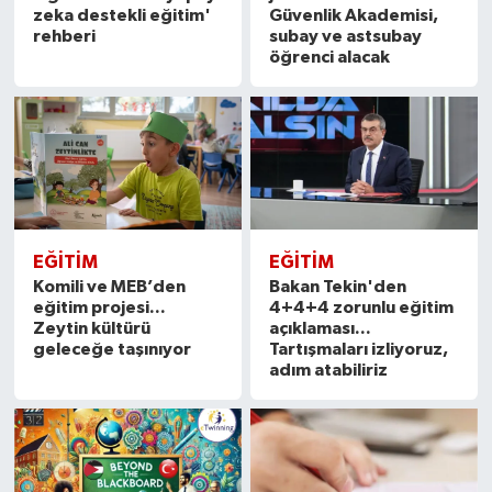
zeka destekli eğitim'
Güvenlik Akademisi,
rehberi
subay ve astsubay
öğrenci alacak
EĞITIM
EĞITIM
Komili ve MEB’den
Bakan Tekin'den
eğitim projesi...
4+4+4 zorunlu eğitim
Zeytin kültürü
açıklaması...
geleceğe taşınıyor
Tartışmaları izliyoruz,
adım atabiliriz