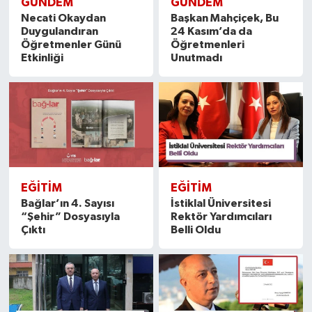
GÜNDEM
GÜNDEM
Necati Okaydan
Başkan Mahçiçek, Bu
Duygulandıran
24 Kasım’da da
Öğretmenler Günü
Öğretmenleri
Etkinliği
Unutmadı
EĞITIM
EĞITIM
Bağlar’ın 4. Sayısı
İstiklal Üniversitesi
“Şehir” Dosyasıyla
Rektör Yardımcıları
Çıktı
Belli Oldu