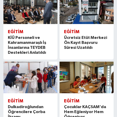
EĞITIM
EĞITIM
KİÜ Personeli ve
Ücretsiz Etüt Merkezi
Kahramanmaraşlı İş
Ön Kayıt Başvuru
İnsanlarına TEYDEB
Süresi Uzatıldı
Destekleri Anlatıldı
EĞITIM
EĞITIM
Dulkadiroğlundan
Çocuklar KAÇSAM’da
Öğrencilere Çorba
Hem Eğleniyor Hem
İkramı
Öğreniyor