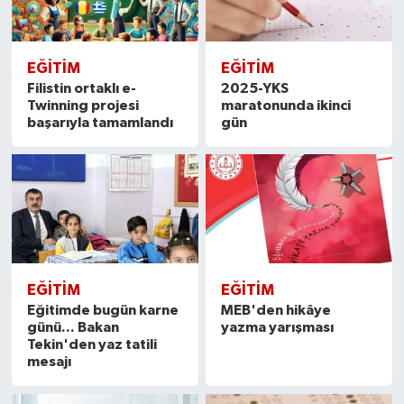
EĞITIM
EĞITIM
Filistin ortaklı e-
2025-YKS
Twinning projesi
maratonunda ikinci
başarıyla tamamlandı
gün
EĞITIM
EĞITIM
Eğitimde bugün karne
MEB'den hikâye
günü... Bakan
yazma yarışması
Tekin'den yaz tatili
mesajı