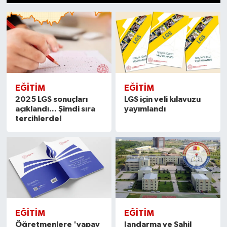
1
2
3
4
5
6
7
8
9
10
11
12
13
14
15
Dünya
Kültür Sanat
EĞITIM
EĞITIM
2025 LGS sonuçları
LGS için veli kılavuzu
açıklandı... Şimdi sıra
yayımlandı
tercihlerde!
EĞITIM
EĞITIM
Öğretmenlere 'yapay
Jandarma ve Sahil