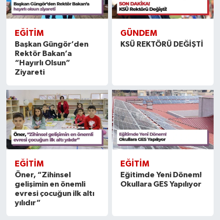
EĞITIM
GÜNDEM
Başkan Güngör’den
KSÜ REKTÖRÜ DEĞİŞTİ
Rektör Bakan’a
“Hayırlı Olsun”
Ziyareti
EĞITIM
EĞITIM
Öner, “Zihinsel
Eğitimde Yeni Dönem!
gelişimin en önemli
Okullara GES Yapılıyor
evresi çocuğun ilk altı
yılıdır”