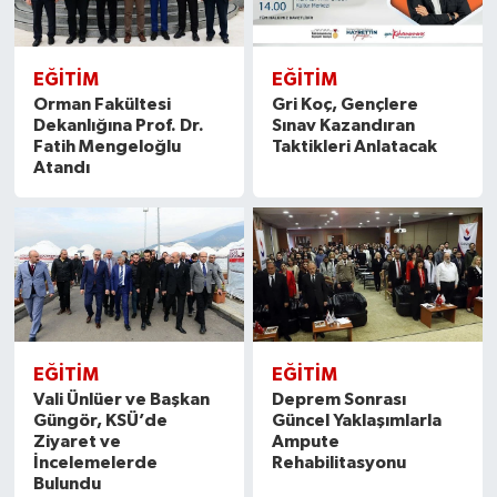
EĞITIM
EĞITIM
Orman Fakültesi
Gri Koç, Gençlere
Dekanlığına Prof. Dr.
Sınav Kazandıran
Fatih Mengeloğlu
Taktikleri Anlatacak
Atandı
EĞITIM
EĞITIM
Vali Ünlüer ve Başkan
Deprem Sonrası
Güngör, KSÜ’de
Güncel Yaklaşımlarla
Ziyaret ve
Ampute
İncelemelerde
Rehabilitasyonu
Bulundu