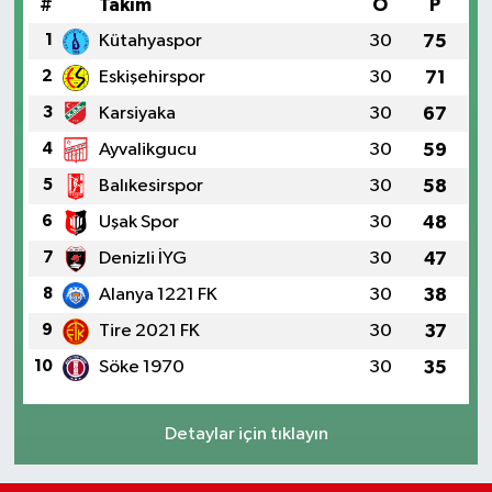
#
Takım
O
P
1
Kütahyaspor
30
75
2
Eskişehirspor
30
71
3
Karsiyaka
30
67
4
Ayvalikgucu
30
59
5
Balıkesirspor
30
58
6
Uşak Spor
30
48
7
Denizli İYG
30
47
8
Alanya 1221 FK
30
38
9
Tire 2021 FK
30
37
10
Söke 1970
30
35
Detaylar için tıklayın