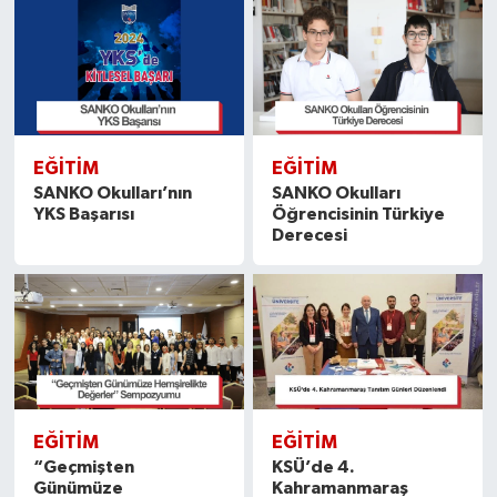
EĞITIM
EĞITIM
SANKO Okulları’nın
SANKO Okulları
YKS Başarısı
Öğrencisinin Türkiye
Derecesi
EĞITIM
EĞITIM
“Geçmişten
KSÜ’de 4.
Günümüze
Kahramanmaraş