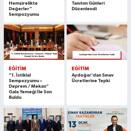
Hemşirelikte
Tanıtım Günleri
Değerler”
Düzenlendi
Sempozyumu
EĞITIM
EĞITIM
“1. İstiklal
Aydoğar’dan Sınav
Sempozyumu –
Ücretlerine Tepki
Deprem / Mekan”
Gala Yemeği İle Son
Buldu