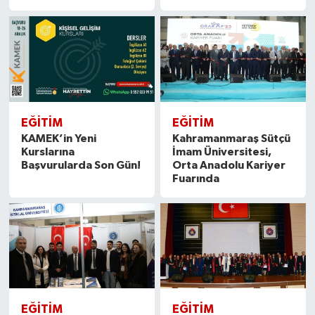
EĞITIM
EĞITIM
KAMEK’in Yeni
Kahramanmaraş Sütçü
Kurslarına
İmam Üniversitesi,
Başvurularda Son Gün!
Orta Anadolu Kariyer
Fuarında
EĞITIM
EĞITIM