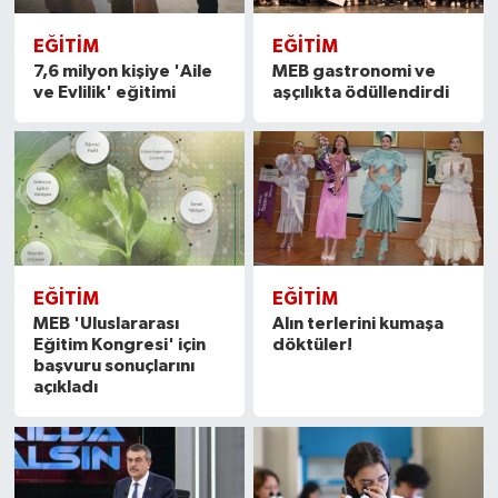
EĞITIM
EĞITIM
7,6 milyon kişiye 'Aile
MEB gastronomi ve
ve Evlilik' eğitimi
aşçılıkta ödüllendirdi
EĞITIM
EĞITIM
MEB 'Uluslararası
Alın terlerini kumaşa
Eğitim Kongresi' için
döktüler!
başvuru sonuçlarını
açıkladı