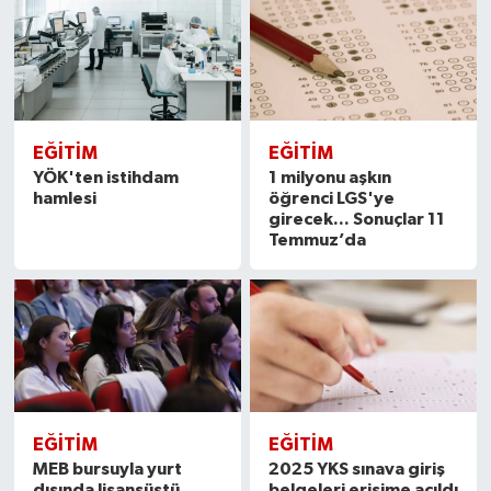
EĞITIM
EĞITIM
YÖK'ten istihdam
1 milyonu aşkın
hamlesi
öğrenci LGS'ye
girecek... Sonuçlar 11
Temmuz’da
EĞITIM
EĞITIM
MEB bursuyla yurt
2025 YKS sınava giriş
dışında lisansüstü
belgeleri erişime açıldı