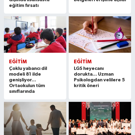
eğitim fırsatı
EĞITIM
EĞITIM
Çoklu yabancı dil
LGS heyecanı
modeli 81 ilde
dorukta... Uzman
genişliyor...
Psikologdan velilere 5
Ortaokulun tüm
kritik öneri
sınıflarında