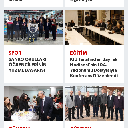
SPOR
EĞITIM
SANKO OKULLARI
KİÜ Tarafından Bayrak
ÖĞRENCİLERİNİN
Hadisesi’nin 104.
YÜZME BAŞARISI
Yıldönümü Dolayısıyla
Konferans Düzenlendi