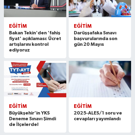
EĞITIM
EĞITIM
Bakan Tekin'den 'fahiş
Darüşşafaka Sınavı
fiyat' açıklaması: Ücret
başvurularında son
artışlarını kontrol
gün 20 Mayıs
ediyoruz
EĞITIM
EĞITIM
Büyükşehir’in YKS
2025-ALES/1 soru ve
Deneme Sınavı Şimdi
cevapları yayımlandı
de İlçelerde!