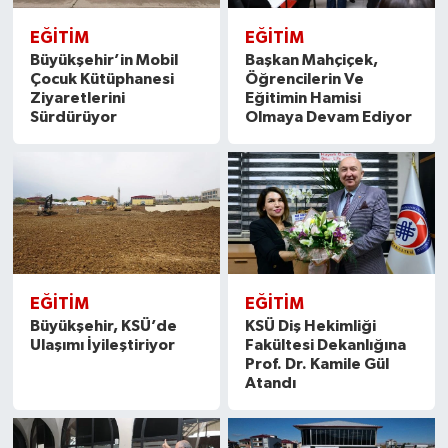
EĞITIM
EĞITIM
Büyükşehir’in Mobil
Başkan Mahçiçek,
Çocuk Kütüphanesi
Öğrencilerin Ve
Ziyaretlerini
Eğitimin Hamisi
Sürdürüyor
Olmaya Devam Ediyor
EĞITIM
EĞITIM
Büyükşehir, KSÜ’de
KSÜ Diş Hekimliği
Ulaşımı İyileştiriyor
Fakültesi Dekanlığına
Prof. Dr. Kamile Gül
Atandı