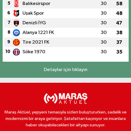
5
Balıkesirspor
30
58
6
Uşak Spor
30
48
7
Denizli İYG
30
47
8
Alanya 1221 FK
30
38
9
Tire 2021 FK
30
37
10
Söke 1970
30
35
Detaylar için tıklayın
Maraş Aktüel, yepyeni temasıyla sizleri buluştururken, sadelik ve
modernizmi bir araya getiriyor. Şatafattan kaçınıyor ve insanlara
haber okuyabilecekleri bir altyapı sunuyor.