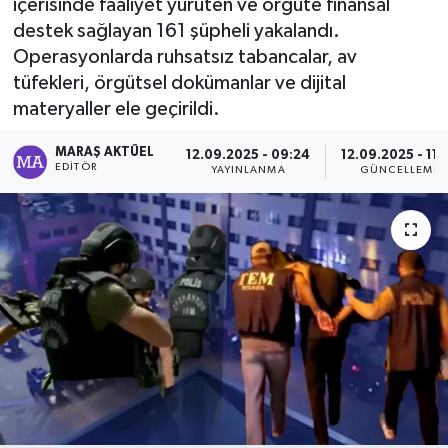
içerisinde faaliyet yürüten ve örgüte finansal
destek sağlayan 161 şüpheli yakalandı.
Dünya
Operasyonlarda ruhsatsız tabancalar, av
tüfekleri, örgütsel dokümanlar ve dijital
Kültür Sanat
materyaller ele geçirildi.
MARAŞ AKTÜEL
12.09.2025 - 09:24
12.09.2025 - 11:
EDITÖR
YAYINLANMA
GÜNCELLEME