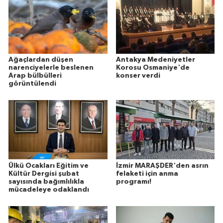
Ağaçlardan düşen
Antakya Medeniyetler
narenciyelerle beslenen
Korosu Osmaniye'de
Arap bülbülleri
konser verdi
görüntülendi
Ülkü Ocakları Eğitim ve
İzmir MARAŞDER'den asrın
Kültür Dergisi şubat
felaketi için anma
sayısında bağımlılıkla
programı!
mücadeleye odaklandı