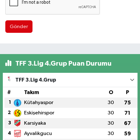
Gönder
TFF 3.Lig 4.Grup Puan Durumu
TFF 3.Lig 4.Grup
#
Takım
O
P
1
Kütahyaspor
30
75
2
Eskişehirspor
30
71
3
Karsiyaka
30
67
4
Ayvalikgucu
30
59