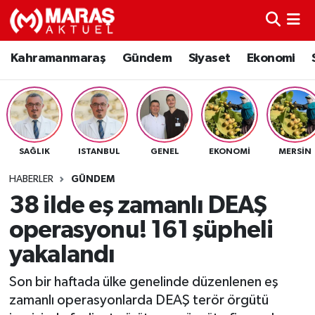
Kahramanmaraş
Nöbetçi Eczaneler
Kahramanmaraş
Gündem
Siyaset
Ekonomi
Gündem
Hava Durumu
Siyaset
Namaz Vakitleri
SAĞLIK
ISTANBUL
GENEL
EKONOMI
MERSIN
Ekonomi
Trafik Durumu
HABERLER
GÜNDEM
Spor
TFF 3.Lig 4.Grup Puan Durumu ve Fikstür
38 ilde eş zamanlı DEAŞ
operasyonu! 161 şüpheli
Sağlık
Tüm Manşetler
yakalandı
Teknoloji
Son Dakika Haberleri
Son bir haftada ülke genelinde düzenlenen eş
zamanlı operasyonlarda DEAŞ terör örgütü
Eğitim
Haber Arşivi