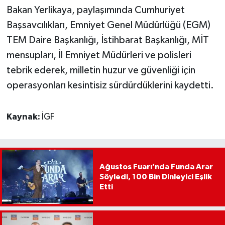
Bakan Yerlikaya, paylaşımında Cumhuriyet
Başsavcılıkları, Emniyet Genel Müdürlüğü (EGM)
TEM Daire Başkanlığı, İstihbarat Başkanlığı, MİT
mensupları, İl Emniyet Müdürleri ve polisleri
tebrik ederek, milletin huzur ve güvenliği için
operasyonları kesintisiz sürdürdüklerini kaydetti.
Kaynak:
İGF
Ağustos Fuarı’nda Funda Arar
Söyledi, 100 Bin Dinleyici Eşlik
Etti