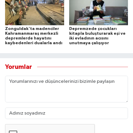
Zonguldak'ta madenciler
Depremzede çocukları
Kahramanmaraş merkezli
kitapla buluşturarak eşi ve
depremlerde hayatını
iki evladının acısını
kaybedenleri dualarla andı
unutmaya çalışıyor
Yorumlar