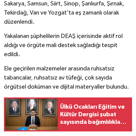
Sakarya, Samsun, Siirt, Sinop, Şanlıurfa, Şırnak,
Tekirdağ, Van ve Yozgat'ta eş zamanlı olarak
düzenlendi.
Yakalanan şüphelilerin DEAŞ içerisinde aktif rol
aldığı ve örgüte mali destek sağladığı tespit
edildi.
Ele geçirilen malzemeler arasında ruhsatsız
tabancalar, ruhsatsız av tüfeği, çok sayıda
örgütsel doküman ve dijital materyaller bulundu.
Ülkü Ocakları Eğitim ve
Kültür Dergisi şubat
sayısında bağımlılıkla
mücadeleye odaklandı