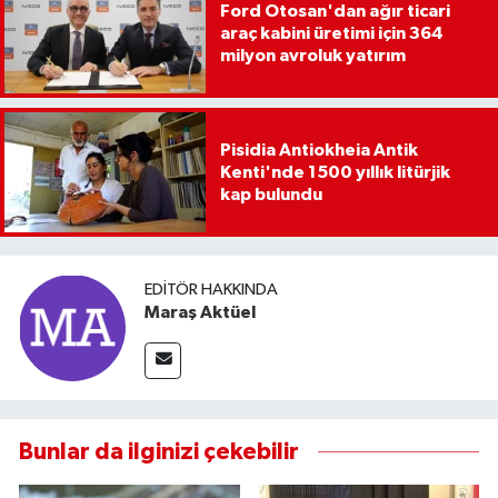
Ford Otosan'dan ağır ticari
araç kabini üretimi için 364
milyon avroluk yatırım
Pisidia Antiokheia Antik
Kenti'nde 1500 yıllık litürjik
kap bulundu
EDITÖR HAKKINDA
Maraş Aktüel
Bunlar da ilginizi çekebilir