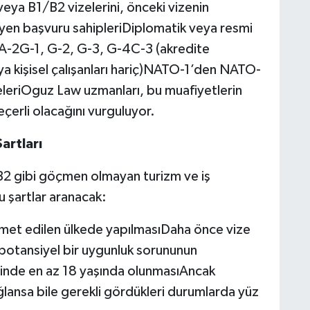
veya B1/B2 vizelerini, önceki vizenin
leyen başvuru sahipleriDiplomatik veya resmi
 A-2G-1, G-2, G-3, G-4C-3 (akredite
veya kişisel çalışanları hariç)NATO-1’den NATO-
eleriOguz Law uzmanları, bu muafiyetlerin
eçerli olacağını vurguluyor.
artları
 gibi göçmen olmayan turizm ve iş
u şartlar aranacak:
met edilen ülkede yapılmasıDaha önce vize
potansiyel bir uygunluk sorununun
nde en az 18 yaşında olunmasıAncak
ağlansa bile gerekli gördükleri durumlarda yüz