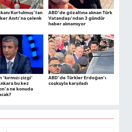
kanı Kurtulmuş'tan
ABD’de gözaltına alınan Türk
ker Anıtı'na çelenk
Vatandaşı'ndan 3 gündür
haber alınamıyor
n 'kırmızı çizgi'
ABD'de Türkler Erdoğan’ı
Ankara bu kez
coşkuyla karşıladı
on'a ne konuda
acak?