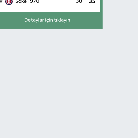
0
Söke 1970
30
35
Detaylar için tıklayın