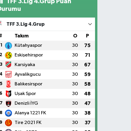
TFF 3.Lig 4.Grup Puan
Durumu
TFF 3.Lig 4.Grup
#
Takım
O
P
1
Kütahyaspor
30
75
2
Eskişehirspor
30
71
3
Karsiyaka
30
67
4
Ayvalikgucu
30
59
5
Balıkesirspor
30
58
6
Uşak Spor
30
48
7
Denizli İYG
30
47
8
Alanya 1221 FK
30
38
9
Tire 2021 FK
30
37