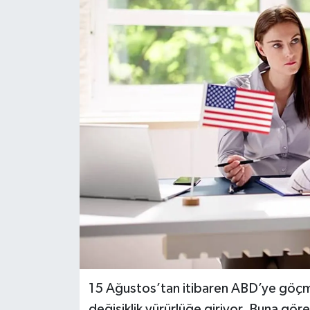
Dünya
Kültür Sanat
15 Ağustos’tan itibaren ABD’ye göçm
değişiklik yürürlüğe giriyor. Buna gör