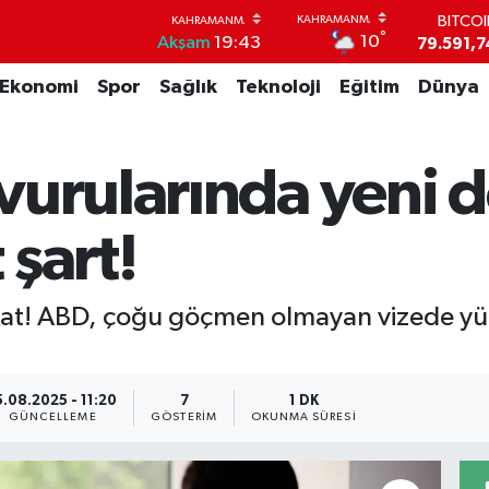
79.591,7
°
10
Akşam
19:43
DOLA
45,4362
Ekonomi
Spor
Sağlık
Teknoloji
Eğitim
Dünya
EUR
53,3869
STERL
61,6038
vurularında yeni 
G.ALT
6862,09
BİST1
şart!
14.598
kat! ABD, çoğu göçmen olmayan vizede yüz
5.08.2025 - 11:20
7
1 DK
GÜNCELLEME
GÖSTERIM
OKUNMA SÜRESI