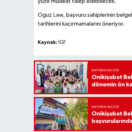
yüze mülakat talep edebilecek.
Oguz Law, başvuru sahiplerinin belgele
tarihlerini kaçırmamalarını öneriyor.
Kaynak:
İGF
EDITÖRÜN SEÇTIĞI
Onikişubat Be
dönemin ön kay
EDITÖRÜN SEÇTIĞI
Onikişubat Bel
başvurularınd