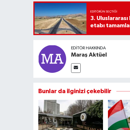
EDITÖRÜN SEÇTIĞI
3. Uluslararas
etabı tamamla
EDITÖR HAKKINDA
Maraş Aktüel
Bunlar da ilginizi çekebilir