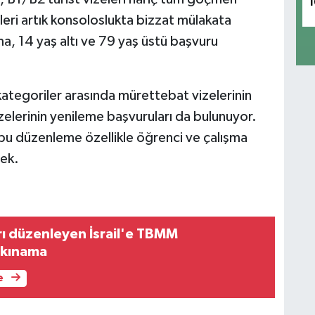
1
eri artık konsoloslukta bizzat mülakata
a, 14 yaş altı ve 79 yaş üstü başvuru
kategoriler arasında mürettebat vizelerinin
vizelerinin yenileme başvuruları da bulunuyor.
 bu düzenleme özellikle öğrenci ve çalışma
cek.
rı düzenleyen İsrail'e TBMM
 kınama
e