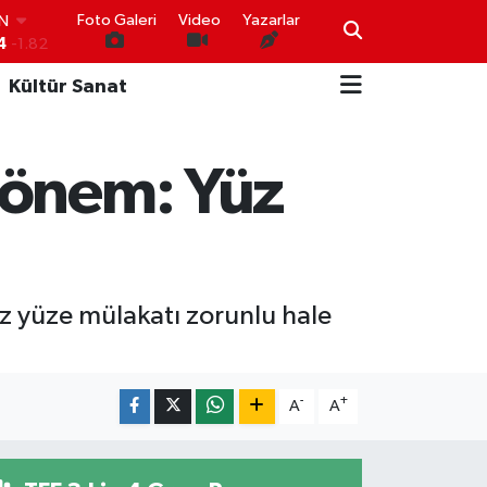
Foto Galeri
Video
Yazarlar
4
-1.82
R
0
0.02
Kültür Sanat
O
0
0.19
İN
0
0.18
dönem: Yüz
IN
000
0.19
00
,00
0
 yüze mülakatı zorunlu hale
-
+
A
A