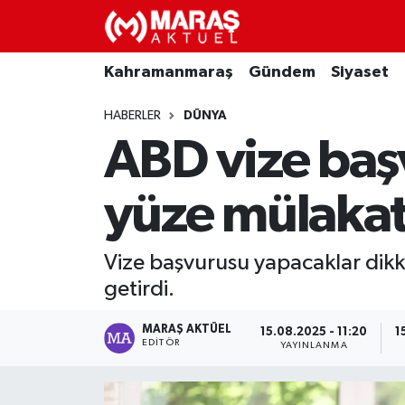
Kahramanmaraş
Nöbetçi Eczaneler
Kahramanmaraş
Gündem
Siyaset
Gündem
Hava Durumu
HABERLER
DÜNYA
ABD vize baş
Siyaset
Namaz Vakitleri
yüze mülakat 
Ekonomi
Trafik Durumu
Spor
TFF 3.Lig 4.Grup Puan Durumu ve Fikstür
Vize başvurusu yapacaklar dik
getirdi.
Sağlık
Tüm Manşetler
MARAŞ AKTÜEL
15.08.2025 - 11:20
1
Teknoloji
Son Dakika Haberleri
EDITÖR
YAYINLANMA
Eğitim
Haber Arşivi