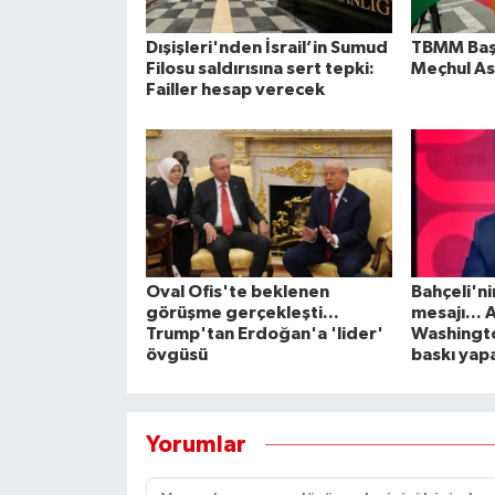
Dışişleri'nden İsrail’in Sumud
TBMM Baş
Filosu saldırısına sert tepki:
Meçhul As
Failler hesap verecek
Oval Ofis'te beklenen
Bahçeli'ni
görüşme gerçekleşti...
mesajı... 
Trump'tan Erdoğan'a 'lider'
Washingt
övgüsü
baskı yap
Yorumlar