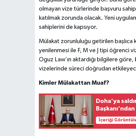
olmayan vize türlerinde başvuru sahipl
katılmak zorunda olacak. Yeni uygulam
sahiplerini de kapsıyor.
Mülakat zorunluluğu getirilen başlıca 
yenilenmesi ile F, M ve J tipi öğrenci 
Oguz Law’ın aktardığı bilgilere göre,
vizelerinde süreci doğrudan etkileye
Kimler Mülakattan Muaf?
Doha'ya saldı
Başkanı'ndan
İçeriği Görüntül