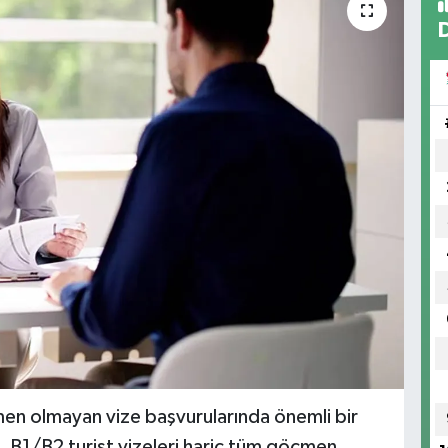
en olmayan vize başvurularında önemli bir
e, B1/B2 turist vizeleri hariç tüm göçmen