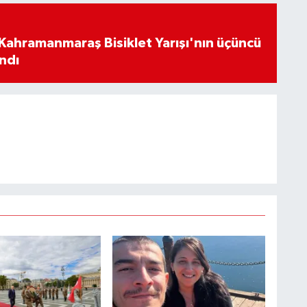
ı Kahramanmaraş Bisiklet Yarışı'nın üçüncü
ndı