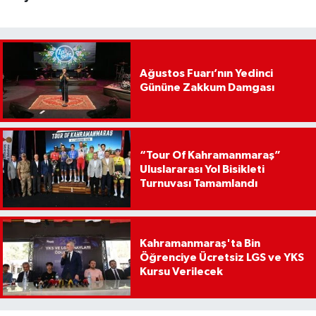
Ağustos Fuarı’nın Yedinci
Gününe Zakkum Damgası
“Tour Of Kahramanmaraş”
Uluslararası Yol Bisikleti
Turnuvası Tamamlandı
Kahramanmaraş'ta Bin
Öğrenciye Ücretsiz LGS ve YKS
Kursu Verilecek