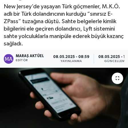
New Jersey’de yaşayan Türk göçmenler, M.K.Ö.
Dünya
adlı bir Türk dolandırıcının kurduğu “sınırsız E-
ZPass” tuzağına düştü. Sahte belgelerle kimlik
Kültür Sanat
bilgilerini ele geçiren dolandırıcı, Lyft sistemini
sahte yolculuklarla manipüle ederek büyük kazanç
sağladı.
MARAŞ AKTÜEL
08.05.2025 - 08:59
08.05.2025 - 10
EDITÖR
YAYINLANMA
GÜNCELLEME