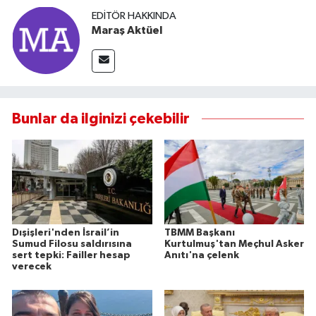
EDITÖR HAKKINDA
Maraş Aktüel
Bunlar da ilginizi çekebilir
Dışişleri'nden İsrail’in
TBMM Başkanı
Sumud Filosu saldırısına
Kurtulmuş'tan Meçhul Asker
sert tepki: Failler hesap
Anıtı'na çelenk
verecek