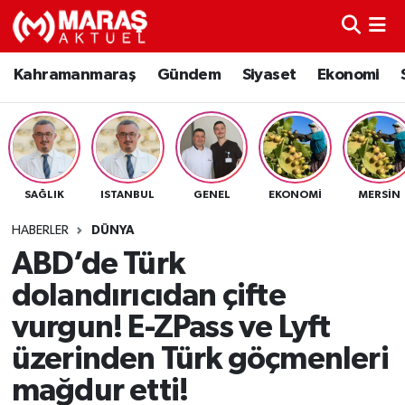
Kahramanmaraş
Nöbetçi Eczaneler
Kahramanmaraş
Gündem
Siyaset
Ekonomi
Gündem
Hava Durumu
Siyaset
Namaz Vakitleri
SAĞLIK
ISTANBUL
GENEL
EKONOMI
MERSIN
Ekonomi
Trafik Durumu
HABERLER
DÜNYA
Spor
TFF 3.Lig 4.Grup Puan Durumu ve Fikstür
ABD’de Türk
dolandırıcıdan çifte
Sağlık
Tüm Manşetler
vurgun! E-ZPass ve Lyft
Teknoloji
Son Dakika Haberleri
üzerinden Türk göçmenleri
mağdur etti!
Eğitim
Haber Arşivi