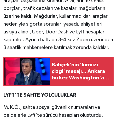
araçları başkalarına kiraladı. Araçların E-ZPass
borçları, trafik cezaları ve kazaları mağdurların
üzerine kaldı. Mağdurlar, kullanmadıkları araçlar
nedeniyle sigorta sorunları yaşadı, ehliyetleri
askıya alındı, Uber, DoorDash ve Lyft hesapları
kapatıldı. Ayrıca haftada 3-4 kez Zoom üzerinden
3 saatlik mahkemelere katılmak zorunda kaldılar.
Bahçeli'nin 'kırmızı
çizgi' mesajı... Ankara
bu kez Washington'a
ne konuda baskı
yapacak?
LYFT’TE SAHTE YOLCULUKLAR
M.K.Ö., sahte sosyal güvenlik numaraları ve
belgelerle Lyft’te sürücü hesapları oluşturdu.