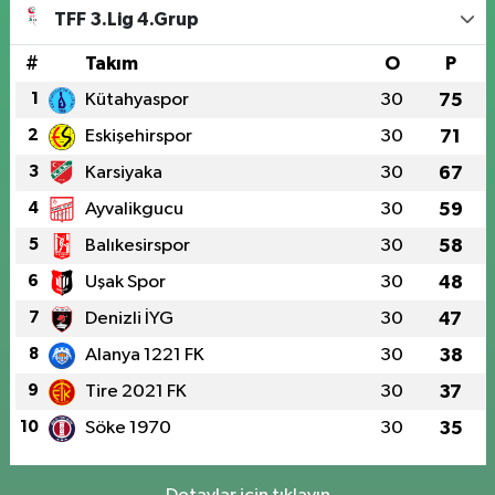
TFF 3.Lig 4.Grup
#
Takım
O
P
1
Kütahyaspor
30
75
2
Eskişehirspor
30
71
3
Karsiyaka
30
67
4
Ayvalikgucu
30
59
5
Balıkesirspor
30
58
6
Uşak Spor
30
48
7
Denizli İYG
30
47
8
Alanya 1221 FK
30
38
9
Tire 2021 FK
30
37
10
Söke 1970
30
35