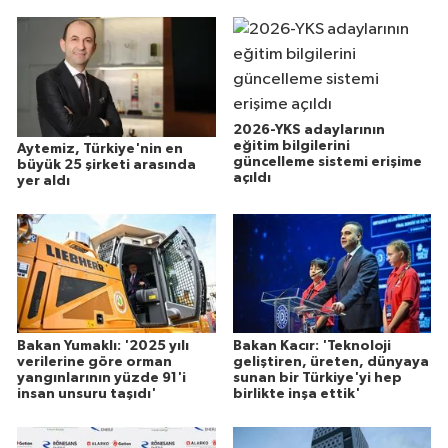
2026-YKS adaylarının
eğitim bilgilerini
Aytemiz, Türkiye'nin en
güncelleme sistemi erişime
büyük 25 şirketi arasında
açıldı
yer aldı
Bakan Yumaklı: '2025 yılı
Bakan Kacır: 'Teknoloji
verilerine göre orman
geliştiren, üreten, dünyaya
yangınlarının yüzde 91'i
sunan bir Türkiye'yi hep
insan unsuru taşıdı'
birlikte inşa ettik'