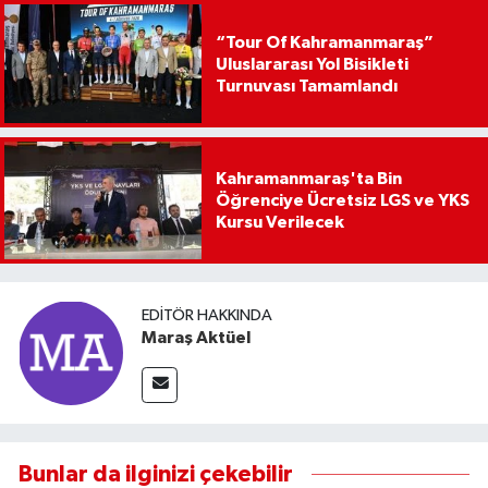
“Tour Of Kahramanmaraş”
Uluslararası Yol Bisikleti
Turnuvası Tamamlandı
Kahramanmaraş'ta Bin
Öğrenciye Ücretsiz LGS ve YKS
Kursu Verilecek
EDITÖR HAKKINDA
Maraş Aktüel
Bunlar da ilginizi çekebilir