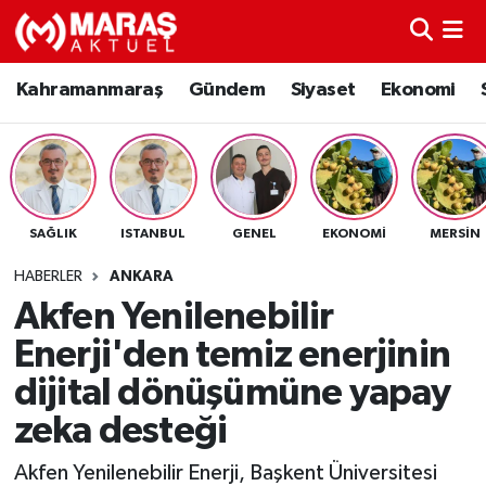
Kahramanmaraş
Nöbetçi Eczaneler
Kahramanmaraş
Gündem
Siyaset
Ekonomi
Gündem
Hava Durumu
Siyaset
Namaz Vakitleri
SAĞLIK
ISTANBUL
GENEL
EKONOMI
MERSIN
Ekonomi
Trafik Durumu
HABERLER
ANKARA
Spor
TFF 3.Lig 4.Grup Puan Durumu ve Fikstür
Akfen Yenilenebilir
Enerji'den temiz enerjinin
Sağlık
Tüm Manşetler
dijital dönüşümüne yapay
Teknoloji
Son Dakika Haberleri
zeka desteği
Eğitim
Haber Arşivi
Akfen Yenilenebilir Enerji, Başkent Üniversitesi