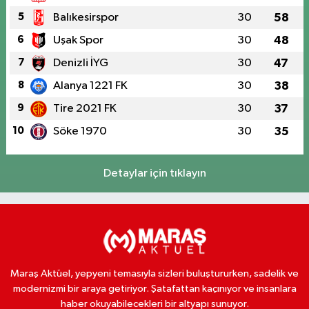
5
Balıkesirspor
30
58
6
Uşak Spor
30
48
7
Denizli İYG
30
47
8
Alanya 1221 FK
30
38
9
Tire 2021 FK
30
37
10
Söke 1970
30
35
Detaylar için tıklayın
Maraş Aktüel, yepyeni temasıyla sizleri buluştururken, sadelik ve
modernizmi bir araya getiriyor. Şatafattan kaçınıyor ve insanlara
haber okuyabilecekleri bir altyapı sunuyor.