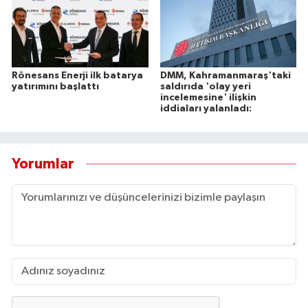
Rönesans Enerji ilk batarya
DMM, Kahramanmaraş'taki
yatırımını başlattı
saldırıda 'olay yeri
incelemesine' ilişkin
iddiaları yalanladı:
Yorumlar