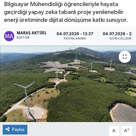
Bilgisayar Mühendisliği öğrencileriyle hayata
Dünya
geçirdiği yapay zeka tabanlı proje yenilenebilir
enerji üretiminde dijital dönüşüme katkı sunuyor.
Kültür Sanat
MARAŞ AKTÜEL
04.07.2026 - 13:37
04.07.2026 - 23
EDITÖR
YAYINLANMA
GÜNCELLEME
Paylaş
-
+
A
A