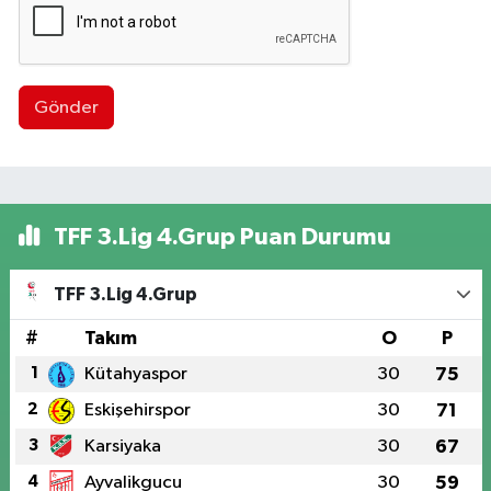
Gönder
TFF 3.Lig 4.Grup Puan Durumu
TFF 3.Lig 4.Grup
#
Takım
O
P
1
Kütahyaspor
30
75
2
Eskişehirspor
30
71
3
Karsiyaka
30
67
4
Ayvalikgucu
30
59