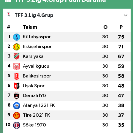
TFF 3.Lig 4.Grup
#
Takım
O
P
1
Kütahyaspor
30
75
2
Eskişehirspor
30
71
3
Karsiyaka
30
67
4
Ayvalikgucu
30
59
5
Balıkesirspor
30
58
6
Uşak Spor
30
48
7
Denizli İYG
30
47
8
Alanya 1221 FK
30
38
9
Tire 2021 FK
30
37
10
Söke 1970
30
35