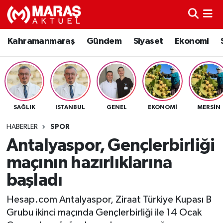
Kahramanmaraş
Nöbetçi Eczaneler
Kahramanmaraş
Gündem
Siyaset
Ekonomi
Gündem
Hava Durumu
Siyaset
Namaz Vakitleri
SAĞLIK
ISTANBUL
GENEL
EKONOMI
MERSIN
Ekonomi
Trafik Durumu
HABERLER
SPOR
Spor
TFF 3.Lig 4.Grup Puan Durumu ve Fikstür
Antalyaspor, Gençlerbirliği
maçının hazırlıklarına
Sağlık
Tüm Manşetler
başladı
Teknoloji
Son Dakika Haberleri
Hesap.com Antalyaspor, Ziraat Türkiye Kupası B
Grubu ikinci maçında Gençlerbirliği ile 14 Ocak
Eğitim
Haber Arşivi