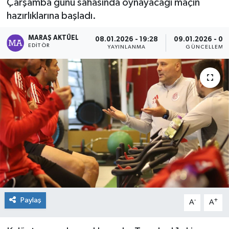
Çarşamba günü sahasında oynayacağı maçın
hazırlıklarına başladı.
Dünya
MARAŞ AKTÜEL
08.01.2026 - 19:28
09.01.2026 - 00
Kültür Sanat
EDITÖR
YAYINLANMA
GÜNCELLEME
Paylaş
-
+
A
A