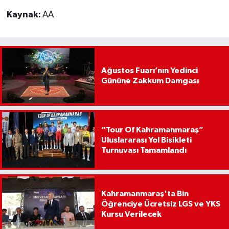
Kaynak:
AA
Ağustos Fuarı’nın Yedinci
Gününe Zakkum Damgası
“Tour Of Kahramanmaraş”
Uluslararası Yol Bisikleti
Turnuvası Tamamlandı
Kahramanmaraş'ta Bin
Öğrenciye Ücretsiz LGS ve YKS
Kursu Verilecek