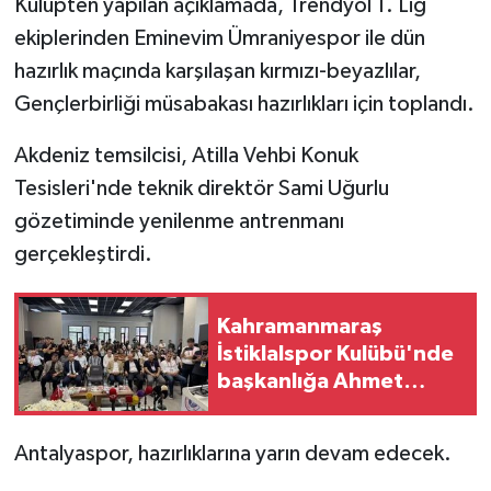
Kulüpten yapılan açıklamada, Trendyol 1. Lig
ekiplerinden Eminevim Ümraniyespor ile dün
hazırlık maçında karşılaşan kırmızı-beyazlılar,
Gençlerbirliği müsabakası hazırlıkları için toplandı.
Akdeniz temsilcisi, Atilla Vehbi Konuk
Tesisleri'nde teknik direktör Sami Uğurlu
gözetiminde yenilenme antrenmanı
gerçekleştirdi.
Kahramanmaraş
İstiklalspor Kulübü'nde
başkanlığa Ahmet
Gülpak seçildi
Antalyaspor, hazırlıklarına yarın devam edecek.