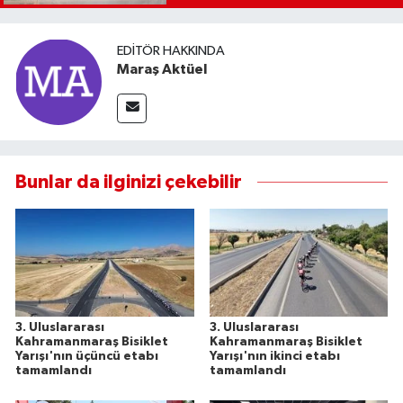
EDITÖR HAKKINDA
Maraş Aktüel
Bunlar da ilginizi çekebilir
3. Uluslararası
3. Uluslararası
Kahramanmaraş Bisiklet
Kahramanmaraş Bisiklet
Yarışı'nın üçüncü etabı
Yarışı'nın ikinci etabı
tamamlandı
tamamlandı