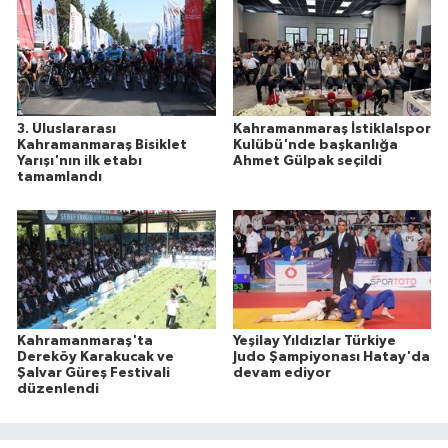
3. Uluslararası
Kahramanmaraş İstiklalspor
Kahramanmaraş Bisiklet
Kulübü'nde başkanlığa
Yarışı'nın ilk etabı
Ahmet Gülpak seçildi
tamamlandı
Kahramanmaraş'ta
Yeşilay Yıldızlar Türkiye
Dereköy Karakucak ve
Judo Şampiyonası Hatay'da
Şalvar Güreş Festivali
devam ediyor
düzenlendi