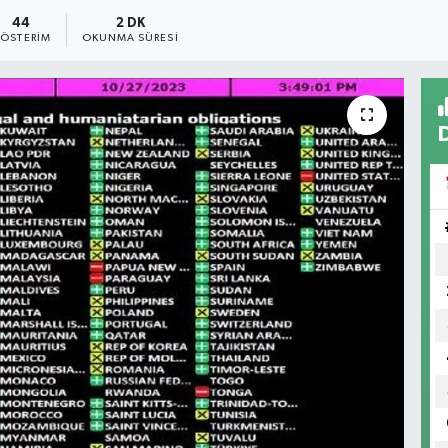
44
2 DK
ÖSTERIM
OKUNMA SÜRESI