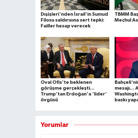
Dışişleri'nden İsrail’in Sumud
TBMM Baş
Filosu saldırısına sert tepki:
Meçhul As
Failler hesap verecek
Oval Ofis'te beklenen
Bahçeli'ni
görüşme gerçekleşti...
mesajı... 
Trump'tan Erdoğan'a 'lider'
Washingt
övgüsü
baskı yap
Yorumlar