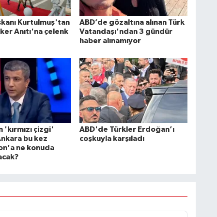
kanı Kurtulmuş'tan
ABD’de gözaltına alınan Türk
ker Anıtı'na çelenk
Vatandaşı'ndan 3 gündür
haber alınamıyor
n 'kırmızı çizgi'
ABD'de Türkler Erdoğan’ı
Ankara bu kez
coşkuyla karşıladı
on'a ne konuda
acak?