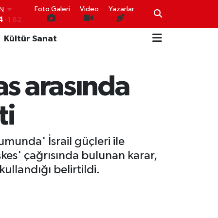
IN
Foto Galeri
Video
Yazarlar
4
-1.82
R
0
0.02
Kültür Sanat
O
0
0.19
İN
0
0.18
as arasında
IN
000
0.19
00
ti
,00
0
unda' İsrail güçleri ile
eşkes' çağrısında bulunan karar,
ullandığı belirtildi.