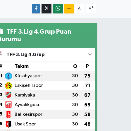
-
+
A
A
TFF 3.Lig 4.Grup Puan
Durumu
TFF 3.Lig 4.Grup
#
Takım
O
P
1
Kütahyaspor
30
75
2
Eskişehirspor
30
71
3
Karsiyaka
30
67
4
Ayvalikgucu
30
59
5
Balıkesirspor
30
58
6
Uşak Spor
30
48