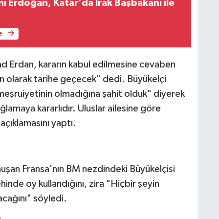
 Erdoğan, Katar'da Irak Başbakanı ile
e
lad Erdan, kararın kabul edilmesine cevaben
ün olarak tarihe geçecek" dedi. Büyükelçi
eşruiyetinin olmadığına şahit olduk" diyerek
amaya kararlıdır. Uluslar ailesine göre
 açıklamasını yaptı.
nuşan Fransa'nın BM nezdindeki Büyükelçisi
hinde oy kullandığını, zira "Hiçbir şeyin
yacağını" söyledi.