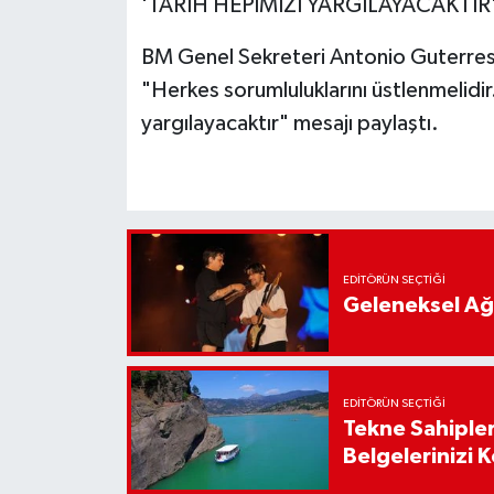
'TARİH HEPİMİZİ YARGILAYACAKTIR
BM Genel Sekreteri Antonio Guterres
"Herkes sorumluluklarını üstlenmelidir.
yargılayacaktır" mesajı paylaştı.
EDITÖRÜN SEÇTIĞI
Geleneksel Ağ
EDITÖRÜN SEÇTIĞI
Tekne Sahipler
Belgelerinizi K