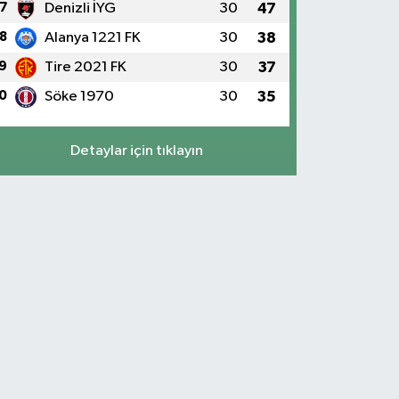
7
Denizli İYG
30
47
8
Alanya 1221 FK
30
38
9
Tire 2021 FK
30
37
0
Söke 1970
30
35
Detaylar için tıklayın