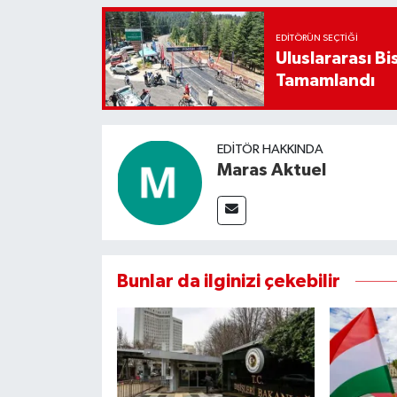
EDITÖRÜN SEÇTIĞI
Uluslararası Bi
Tamamlandı
EDITÖR HAKKINDA
Maras Aktuel
Bunlar da ilginizi çekebilir