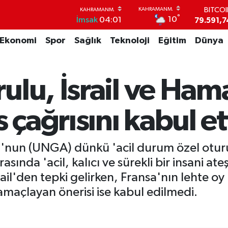
BITCO
79.591,7
°
10
İmsak
04:01
DOLA
45,4362
Ekonomi
Spor
Sağlık
Teknoloji
Eğitim
Dünya
EUR
53,3869
STERL
61,6038
lu, İsrail ve Ham
G.ALT
6862,09
BİST1
 çağrısını kabul et
14.598
u'nun (UNGA) dünkü 'acil durum özel oturum
sında 'acil, kalıcı ve sürekli bir insani at
ail'den tepki gelirken, Fransa'nın lehte oy k
açlayan önerisi ise kabul edilmedi.