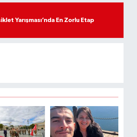
siklet Yarışması’nda En Zorlu Etap