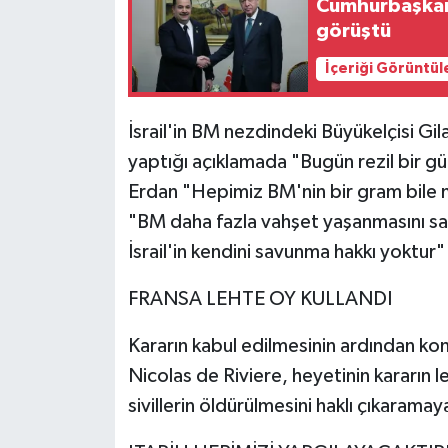
Cumhurbaşkanı
görüştü
İçeriği Görüntül
İsrail'in BM nezdindeki Büyükelçisi Gi
yaptığı açıklamada "Bugün rezil bir g
Erdan "Hepimiz BM'nin bir gram bile m
"BM daha fazla vahşet yaşanmasını sağl
İsrail'in kendini savunma hakkı yoktur"
FRANSA LEHTE OY KULLANDI
Kararın kabul edilmesinin ardından ko
Nicolas de Riviere, heyetinin kararın le
sivillerin öldürülmesini haklı çıkarama