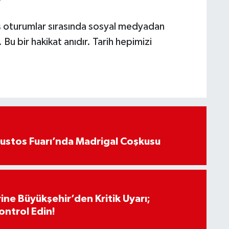
'
 oturumlar sırasında sosyal medyadan
 Bu bir hakikat anıdır. Tarih hepimizi
ustos Fuarı’nda Madrigal Coşkusu
ine Büyükşehir’den Kritik Uyarı;
ontrol Edin!