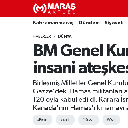
Kahramanmaraş
Nöbetçi Eczaneler
Kahramanmaraş
Gündem
Siyaset
Gündem
Hava Durumu
HABERLER
DÜNYA
BM Genel Kuru
Siyaset
Namaz Vakitleri
insani ateşkes
Ekonomi
Trafik Durumu
Spor
TFF 3.Lig 4.Grup Puan Durumu ve Fikstür
Birleşmiş Milletler Genel Kurul
Gazze'deki Hamas militanları ara
Sağlık
Tüm Manşetler
120 oyla kabul edildi. Karara İsr
Kanada'nın Hamas'ı kınamayı am
Teknoloji
Son Dakika Haberleri
#Karar
#İsrail
#Kabul
#Acil
Eğitim
Haber Arşivi