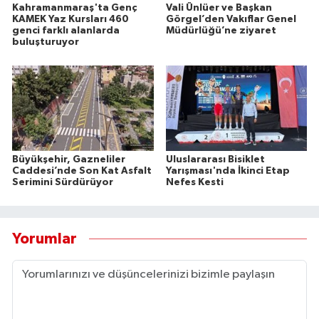
Kahramanmaraş'ta Genç
Vali Ünlüer ve Başkan
KAMEK Yaz Kursları 460
Görgel’den Vakıflar Genel
genci farklı alanlarda
Müdürlüğü’ne ziyaret
buluşturuyor
Büyükşehir, Gazneliler
Uluslararası Bisiklet
Caddesi’nde Son Kat Asfalt
Yarışması'nda İkinci Etap
Serimini Sürdürüyor
Nefes Kesti
Yorumlar