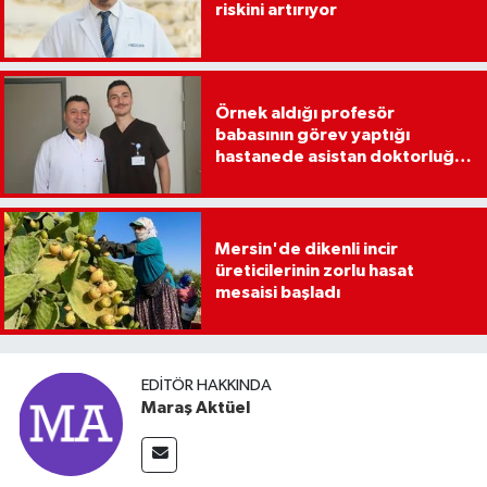
riskini artırıyor
Örnek aldığı profesör
babasının görev yaptığı
hastanede asistan doktorluğa
başladı
Mersin'de dikenli incir
üreticilerinin zorlu hasat
mesaisi başladı
EDITÖR HAKKINDA
Maraş Aktüel