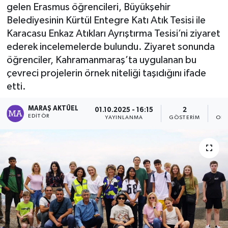
gelen Erasmus öğrencileri, Büyükşehir
Dünya
Belediyesinin Kürtül Entegre Katı Atık Tesisi ile
Karacasu Enkaz Atıkları Ayrıştırma Tesisi’ni ziyaret
Kültür Sanat
ederek incelemelerde bulundu. Ziyaret sonunda
öğrenciler, Kahramanmaraş’ta uygulanan bu
çevreci projelerin örnek niteliği taşıdığını ifade
etti.
MARAŞ AKTÜEL
01.10.2025 - 16:15
2
EDITÖR
YAYINLANMA
GÖSTERIM
OKU