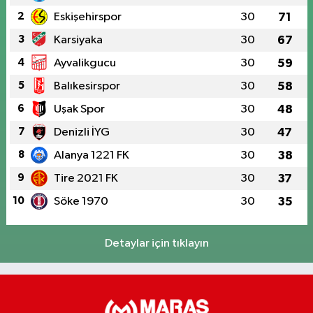
2
Eskişehirspor
30
71
3
Karsiyaka
30
67
4
Ayvalikgucu
30
59
5
Balıkesirspor
30
58
6
Uşak Spor
30
48
7
Denizli İYG
30
47
8
Alanya 1221 FK
30
38
9
Tire 2021 FK
30
37
10
Söke 1970
30
35
Detaylar için tıklayın