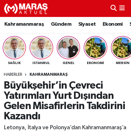
Kahramanmaraş
Nöbetçi Eczaneler
Kahramanmaraş
Gündem
Siyaset
Ekonomi
Gündem
Hava Durumu
Siyaset
Namaz Vakitleri
SAĞLIK
ISTANBUL
GENEL
EKONOMI
MERSIN
Ekonomi
Trafik Durumu
HABERLER
KAHRAMANMARAŞ
Spor
TFF 3.Lig 4.Grup Puan Durumu ve Fikstür
Büyükşehir’in Çevreci
Yatırımları Yurt Dışından
Sağlık
Tüm Manşetler
Gelen Misafirlerin Takdirini
Teknoloji
Son Dakika Haberleri
Kazandı
Eğitim
Haber Arşivi
Letonya, İtalya ve Polonya’dan Kahramanmaraş’a