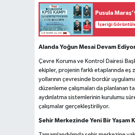
Pusula Maraş’
İçeriği Görüntül
Alanda Yoğun Mesai Devam Ediyo
Çevre Koruma ve Kontrol Dairesi Başk
ekipler, projenin farklı etaplarında eş
yollarının çevresinde bordür uygulamal
düzenleme çalışmaları da planlanan tak
aydınlatma sistemlerinin kurulumu sür
çalışmalar gerçekleştiriliyor.
Şehir Merkezinde Yeni Bir Yaşam 
Tamamlandığında şehir merkezine yak