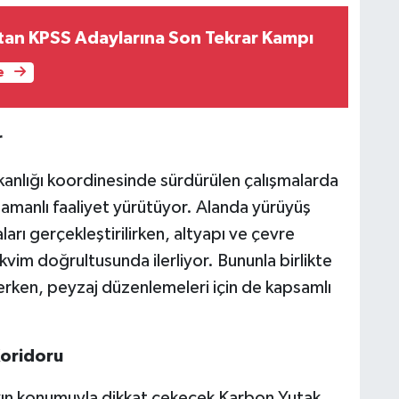
tan KPSS Adaylarına Son Tekrar Kampı
e
r
anlığı koordinesinde sürdürülen çalışmalarda
 zamanlı faaliyet yürütüyor. Alanda yürüyüş
arı gerçekleştirilirken, altyapı ve çevre
vim doğrultusunda ilerliyor. Bununla birlikte
erken, peyzaj düzenlemeleri için de kapsamlı
Koridoru
ın konumuyla dikkat çekecek Karbon Yutak