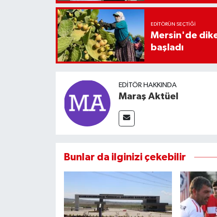
EDITÖRÜN SEÇTIĞI
Mersin'de diken
başladı
EDITÖR HAKKINDA
Maraş Aktüel
Bunlar da ilginizi çekebilir