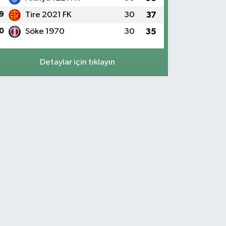
9
Tire 2021 FK
30
37
0
Söke 1970
30
35
Detaylar için tıklayın