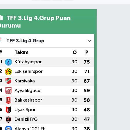
TFF 3.Lig 4.Grup Puan
Durumu
TFF 3.Lig 4.Grup
#
Takım
O
P
1
Kütahyaspor
30
75
2
Eskişehirspor
30
71
3
Karsiyaka
30
67
4
Ayvalikgucu
30
59
5
Balıkesirspor
30
58
6
Uşak Spor
30
48
7
Denizli İYG
30
47
8
Alanya 1221 FK
30
38