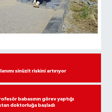
lanımı sinüzit riskini artırıyor
rofesör babasının görev yaptığı
stan doktorluğa başladı