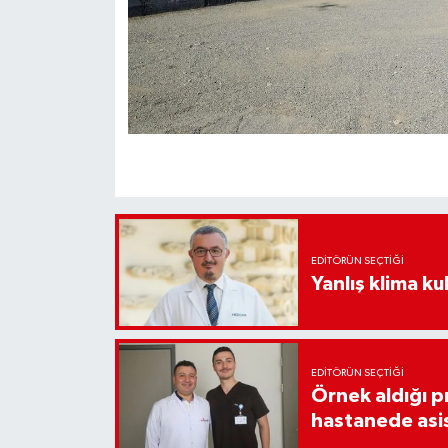
EDITÖRÜN SEÇTIĞI
Yanlış klima kul
EDITÖRÜN SEÇTIĞI
Örnek aldığı p
hastanede asi