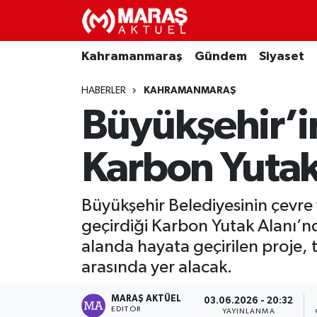
Kahramanmaraş
Nöbetçi Eczaneler
Kahramanmaraş
Gündem
Siyaset
Gündem
Hava Durumu
HABERLER
KAHRAMANMARAŞ
Büyükşehir’i
Siyaset
Namaz Vakitleri
Karbon Yutak
Ekonomi
Trafik Durumu
Spor
TFF 3.Lig 4.Grup Puan Durumu ve Fikstür
Büyükşehir Belediyesinin çevre v
geçirdiği Karbon Yutak Alanı’n
Sağlık
Tüm Manşetler
alanda hayata geçirilen proje,
arasında yer alacak.
Teknoloji
Son Dakika Haberleri
MARAŞ AKTÜEL
03.06.2026 - 20:32
Eğitim
Haber Arşivi
EDITÖR
YAYINLANMA