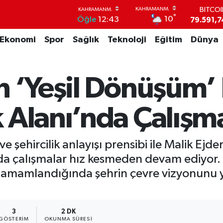
DOLA
°
10
Öğle
12:43
45,4362
EUR
Ekonomi
Spor
Sağlık
Teknoloji
Eğitim
Dünya
53,3869
STERL
61,6038
G.ALT
n ‘Yeşil Dönüşüm’
6862,09
BİST1
14.598
 Alanı’nda Çalışm
BITCO
79.591,7
e şehircilik anlayışı prensibi ile Malik Ejd
da çalışmalar hız kesmeden devam ediyor.
 tamamlandığında şehrin çevre vizyonunu 
3
2 DK
GÖSTERIM
OKUNMA SÜRESI