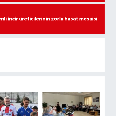
li incir üreticilerinin zorlu hasat mesaisi