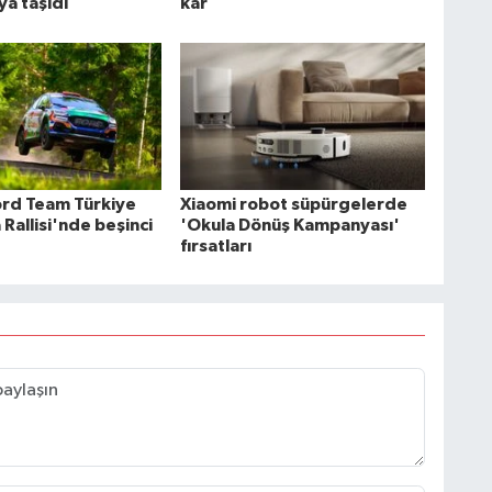
a taşıdı
kar
ord Team Türkiye
Xiaomi robot süpürgelerde
 Rallisi'nde beşinci
'Okula Dönüş Kampanyası'
fırsatları