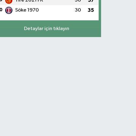
Tire 2021 FK
30
37
0
Söke 1970
30
35
Detaylar için tıklayın