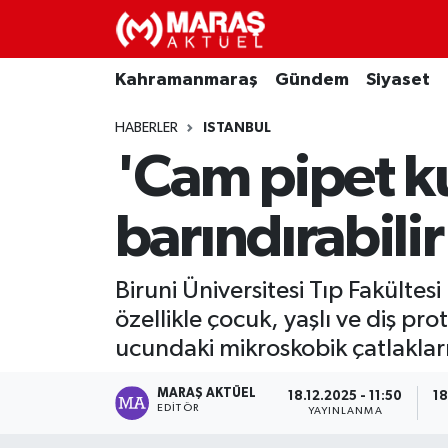
Kahramanmaraş
Nöbetçi Eczaneler
Kahramanmaraş
Gündem
Siyaset
Gündem
Hava Durumu
HABERLER
ISTANBUL
'Cam pipet kul
Siyaset
Namaz Vakitleri
barındırabilir
Ekonomi
Trafik Durumu
Spor
TFF 3.Lig 4.Grup Puan Durumu ve Fikstür
Biruni Üniversitesi Tıp Fakültes
özellikle çocuk, yaşlı ve diş pro
Sağlık
Tüm Manşetler
ucundaki mikroskobik çatlakları
Teknoloji
Son Dakika Haberleri
MARAŞ AKTÜEL
18.12.2025 - 11:50
18
EDITÖR
YAYINLANMA
Eğitim
Haber Arşivi