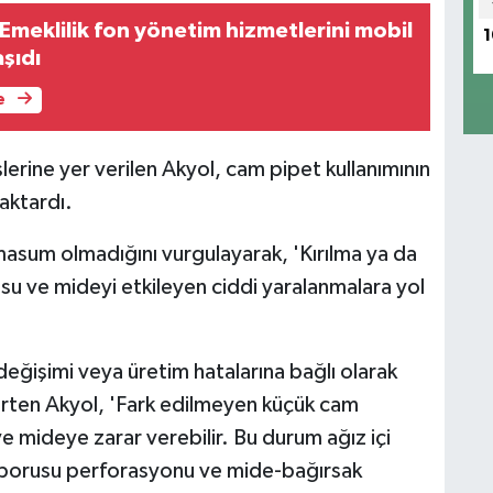
Emeklilik fon yönetim hizmetlerini mobil
1
şıdı
e
rine yer verilen Akyol, cam pipet kullanımının
 aktardı.
masum olmadığını vurgulayarak, 'Kırılma ya da
 ve mideyi etkileyen ciddi yaralanmalara yol
 değişimi veya üretim hatalarına bağlı olarak
belirten Akyol, 'Fark edilmeyen küçük cam
e mideye zarar verebilir. Bu durum ağız içi
 borusu perforasyonu ve mide-bağırsak