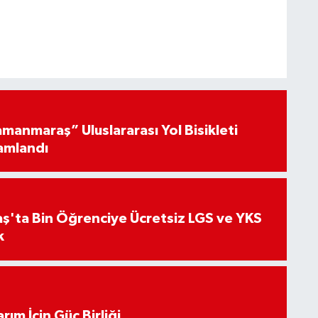
manmaraş” Uluslararası Yol Bisikleti
amlandı
'ta Bin Öğrenciye Ücretsiz LGS ve YKS
k
arım İçin Güç Birliği