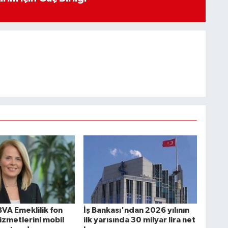
BVA Emeklilik fon
İş Bankası'ndan 2026 yılının
izmetlerini mobil
ilk yarısında 30 milyar lira net