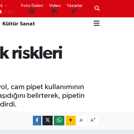
IN
Foto Galeri
Video
Yazarlar
4
-1.82
R
0
0.02
Kültür Sanat
O
0
0.19
İN
0
0.18
 riskleri
IN
000
0.19
00
,00
0
yol, cam pipet kullanımının
aşıdığını belirterek, pipetin
dirdi.
-
+
A
A