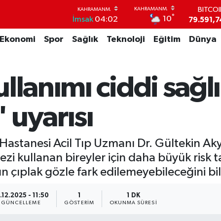
BITCO
79.591,7
°
10
İmsak
04:02
DOLA
45,4362
Ekonomi
Spor
Sağlık
Teknoloji
Eğitim
Dünya
EUR
53,3869
STERL
61,6038
lanımı ciddi sağlık
G.ALT
6862,09
' uyarısı
BİST1
14.598
i Hastanesi Acil Tıp Uzmanı Dr. Gültekin Ak
tezi kullanan bireyler için daha büyük risk t
n çıplak gözle fark edilemeyebileceğini bil
.12.2025 - 11:50
1
1 DK
GÜNCELLEME
GÖSTERIM
OKUNMA SÜRESI