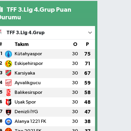
TFF 3.Lig 4.Grup Puan
Durumu
TFF 3.Lig 4.Grup
#
Takım
O
P
1
Kütahyaspor
30
75
2
Eskişehirspor
30
71
3
Karsiyaka
30
67
4
Ayvalikgucu
30
59
5
Balıkesirspor
30
58
6
Uşak Spor
30
48
7
Denizli İYG
30
47
8
Alanya 1221 FK
30
38
9