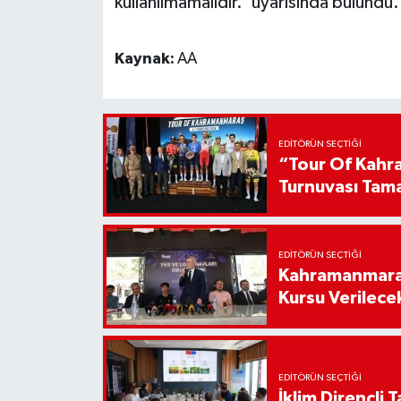
kullanılmamalıdır.' uyarısında bulundu.
Kaynak:
AA
EDITÖRÜN SEÇTIĞI
“Tour Of Kahra
Turnuvası Tam
EDITÖRÜN SEÇTIĞI
Kahramanmaraş
Kursu Verilece
EDITÖRÜN SEÇTIĞI
İklim Dirençli T