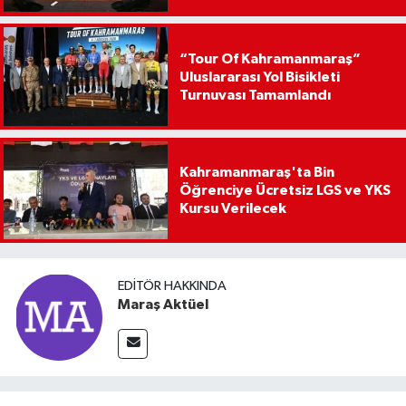
“Tour Of Kahramanmaraş”
Uluslararası Yol Bisikleti
Turnuvası Tamamlandı
Kahramanmaraş'ta Bin
Öğrenciye Ücretsiz LGS ve YKS
Kursu Verilecek
EDITÖR HAKKINDA
Maraş Aktüel