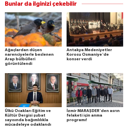
Bunlar da ilginizi çekebilir
Ağaçlardan düşen
Antakya Medeniyetler
narenciyelerle beslenen
Korosu Osmaniye'de
Arap bülbülleri
konser verdi
görüntülendi
Ülkü Ocakları Eğitim ve
İzmir MARAŞDER'den asrın
Kültür Dergisi şubat
felaketi için anma
sayısında bağımlılıkla
programı!
mücadeleye odaklandı