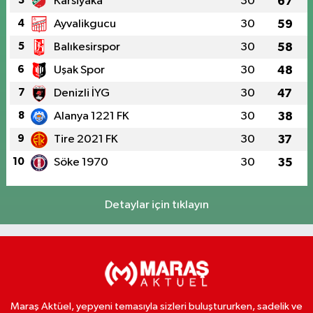
3
Karsiyaka
30
67
4
Ayvalikgucu
30
59
5
Balıkesirspor
30
58
6
Uşak Spor
30
48
7
Denizli İYG
30
47
8
Alanya 1221 FK
30
38
9
Tire 2021 FK
30
37
10
Söke 1970
30
35
Detaylar için tıklayın
Maraş Aktüel, yepyeni temasıyla sizleri buluştururken, sadelik ve