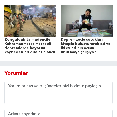
Zonguldak'ta madenciler
Depremzede çocukları
Kahramanmaraş merkezli
kitapla buluşturarak eşi ve
depremlerde hayatını
iki evladının acısını
kaybedenleri dualarla andı
unutmaya çalışıyor
Yorumlar