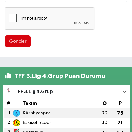
Gönder
TFF 3.Lig 4.Grup Puan Durumu
TFF 3.Lig 4.Grup
#
Takım
O
P
1
Kütahyaspor
30
75
2
Eskişehirspor
30
71