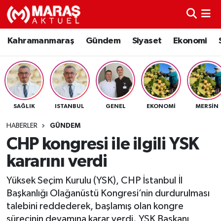
Kahramanmaraş
Nöbetçi Eczaneler
Kahramanmaraş
Gündem
Siyaset
Ekonomi
Gündem
Hava Durumu
Siyaset
Namaz Vakitleri
SAĞLIK
ISTANBUL
GENEL
EKONOMI
MERSIN
Ekonomi
Trafik Durumu
HABERLER
GÜNDEM
Spor
TFF 3.Lig 4.Grup Puan Durumu ve Fikstür
CHP kongresi ile ilgili YSK
kararını verdi
Sağlık
Tüm Manşetler
Yüksek Seçim Kurulu (YSK), CHP İstanbul İl
Teknoloji
Son Dakika Haberleri
Başkanlığı Olağanüstü Kongresi’nin durdurulması
talebini reddederek, başlamış olan kongre
Eğitim
Haber Arşivi
sürecinin devamına karar verdi. YSK Başkanı