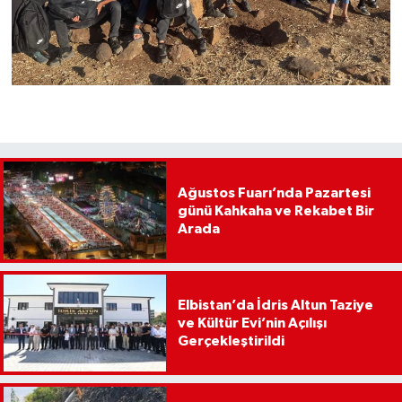
Ağustos Fuarı’nda Pazartesi
günü Kahkaha ve Rekabet Bir
Arada
Elbistan’da İdris Altun Taziye
ve Kültür Evi’nin Açılışı
Gerçekleştirildi