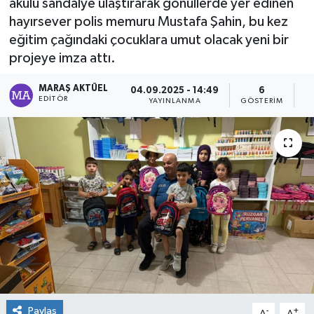
akülü sandalye ulaştırarak gönüllerde yer edinen
hayırsever polis memuru Mustafa Şahin, bu kez
Dünya
eğitim çağındaki çocuklara umut olacak yeni bir
projeye imza attı.
Kültür Sanat
MARAŞ AKTÜEL
04.09.2025 - 14:49
6
EDITÖR
YAYINLANMA
GÖSTERIM
O
Paylaş
-
+
A
A