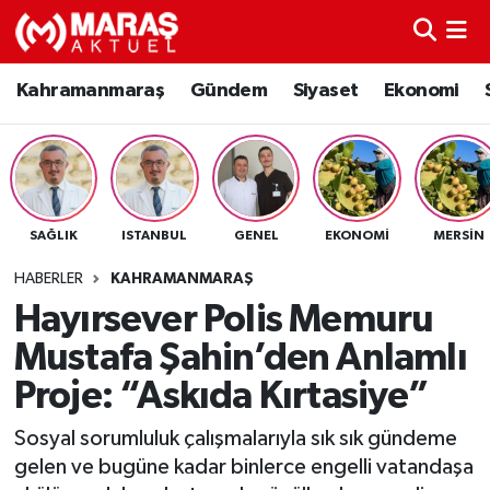
Kahramanmaraş
Nöbetçi Eczaneler
Kahramanmaraş
Gündem
Siyaset
Ekonomi
Gündem
Hava Durumu
Siyaset
Namaz Vakitleri
SAĞLIK
ISTANBUL
GENEL
EKONOMI
MERSIN
Ekonomi
Trafik Durumu
HABERLER
KAHRAMANMARAŞ
Spor
TFF 3.Lig 4.Grup Puan Durumu ve Fikstür
Hayırsever Polis Memuru
Mustafa Şahin’den Anlamlı
Sağlık
Tüm Manşetler
Proje: “Askıda Kırtasiye”
Teknoloji
Son Dakika Haberleri
Sosyal sorumluluk çalışmalarıyla sık sık gündeme
gelen ve bugüne kadar binlerce engelli vatandaşa
Eğitim
Haber Arşivi