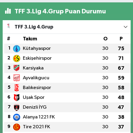
TFF 3.Lig 4.Grup Puan Durumu
TFF 3.Lig 4.Grup
#
Takım
O
P
1
Kütahyaspor
30
75
2
Eskişehirspor
30
71
3
Karsiyaka
30
67
4
Ayvalikgucu
30
59
5
Balıkesirspor
30
58
6
Uşak Spor
30
48
7
Denizli İYG
30
47
8
Alanya 1221 FK
30
38
9
Tire 2021 FK
30
37