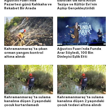
Ağustos Fuarı’nda
Elbistan’da İdris Altun
Pazartesi günü Kahkaha ve
Taziye ve Kültür Evi’nin
Rekabet Bir Arada
Açılışı Gerçekleştirildi
Kahramanmaraş'ta çıkan
Ağustos Fuarı’nda Funda
orman yangını kontrol
Arar Söyledi, 100 Bin
altına alındı
Dinleyici Eşlik Etti
Kahramanmaraş'ta sulama
Kahramanmaraş'ta sulama
kanalına düşen 2 yaşındaki
kanalına düşen 2 yaşındaki
çocuk kurtarılamadı
çocuk tedavi altına alındı