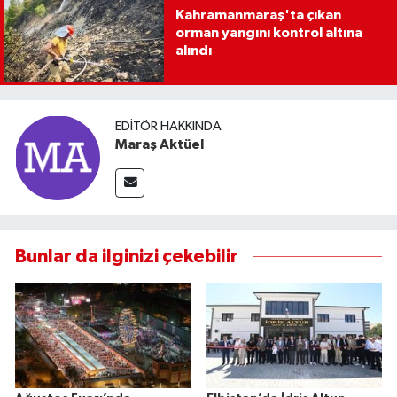
Kahramanmaraş'ta çıkan
orman yangını kontrol altına
alındı
EDITÖR HAKKINDA
Maraş Aktüel
Bunlar da ilginizi çekebilir