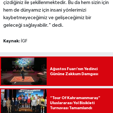
çizdiğiniz ile şekillenmektedir. Bu da hem sizin için
hem de dünyamız için insani yönlerimizi
kaybetmeyeceğimiz ve gelişeceğimiz bir
geleceği sağlayabilir." dedi.
Kaynak:
İGF
Ağustos Fuarı’nın Yedinci
Gününe Zakkum Damgası
“Tour Of Kahramanmaraş”
Uluslararası Yol Bisikleti
Turnuvası Tamamlandı