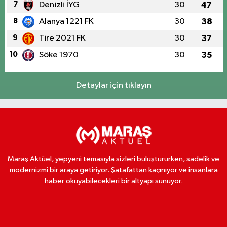
7
Denizli İYG
30
47
8
Alanya 1221 FK
30
38
9
Tire 2021 FK
30
37
10
Söke 1970
30
35
Detaylar için tıklayın
Maraş Aktüel, yepyeni temasıyla sizleri buluştururken, sadelik ve
modernizmi bir araya getiriyor. Şatafattan kaçınıyor ve insanlara
haber okuyabilecekleri bir altyapı sunuyor.