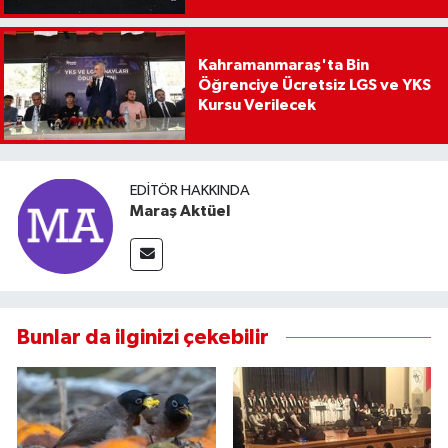
Kahramanmaraş'ta Bin
Öğrenciye Ücretsiz LGS ve YKS
Kursu Verilecek
EDITÖR HAKKINDA
Maraş Aktüel
Bunlar da ilginizi çekebilir