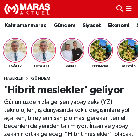
Kahramanmaraş
Nöbetçi Eczaneler
Kahramanmaraş
Gündem
Siyaset
Ekonomi
Gündem
Hava Durumu
Siyaset
Namaz Vakitleri
SAĞLIK
ISTANBUL
GENEL
EKONOMI
MERSIN
Ekonomi
Trafik Durumu
HABERLER
GÜNDEM
Spor
TFF 3.Lig 4.Grup Puan Durumu ve Fikstür
'Hibrit meslekler' geliyor
Günümüzde hızla gelişen yapay zeka (YZ)
Sağlık
Tüm Manşetler
teknolojileri, iş dünyasında köklü değişimlere yol
Teknoloji
Son Dakika Haberleri
açarken, bireylerin sahip olması gereken temel
becerileri de yeniden tanımlıyor. İnsan ve yapay
Eğitim
Haber Arşivi
zekanın ortak geleceği “Hibrit meslekler” olacak!