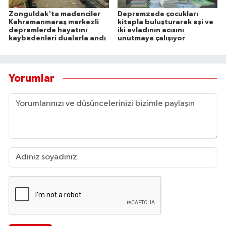
Zonguldak'ta madenciler
Depremzede çocukları
Kahramanmaraş merkezli
kitapla buluşturarak eşi ve
depremlerde hayatını
iki evladının acısını
kaybedenleri dualarla andı
unutmaya çalışıyor
Yorumlar