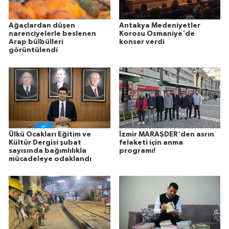
Ağaçlardan düşen
Antakya Medeniyetler
narenciyelerle beslenen
Korosu Osmaniye'de
Arap bülbülleri
konser verdi
görüntülendi
Ülkü Ocakları Eğitim ve
İzmir MARAŞDER'den asrın
Kültür Dergisi şubat
felaketi için anma
sayısında bağımlılıkla
programı!
mücadeleye odaklandı