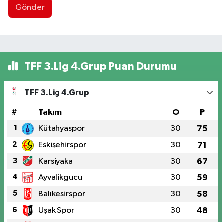
Gönder
TFF 3.Lig 4.Grup Puan Durumu
TFF 3.Lig 4.Grup
#
Takım
O
P
1
Kütahyaspor
30
75
2
Eskişehirspor
30
71
3
Karsiyaka
30
67
4
Ayvalikgucu
30
59
5
Balıkesirspor
30
58
6
Uşak Spor
30
48