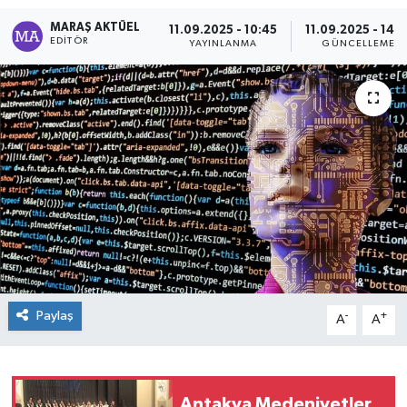
MARAŞ AKTÜEL
11.09.2025 - 10:45
11.09.2025 - 14:4
Dünya
EDITÖR
YAYINLANMA
GÜNCELLEME
Kültür Sanat
Paylaş
-
+
A
A
Antakya Medeniyetler