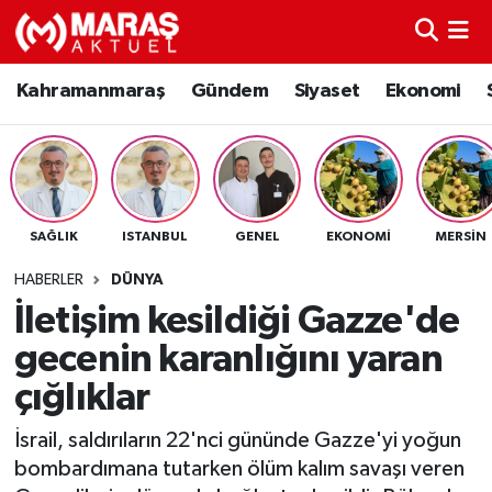
Kahramanmaraş
Nöbetçi Eczaneler
Kahramanmaraş
Gündem
Siyaset
Ekonomi
Gündem
Hava Durumu
Siyaset
Namaz Vakitleri
SAĞLIK
ISTANBUL
GENEL
EKONOMI
MERSIN
Ekonomi
Trafik Durumu
HABERLER
DÜNYA
Spor
TFF 3.Lig 4.Grup Puan Durumu ve Fikstür
İletişim kesildiği Gazze'de
gecenin karanlığını yaran
Sağlık
Tüm Manşetler
çığlıklar
Teknoloji
Son Dakika Haberleri
İsrail, saldırıların 22'nci gününde Gazze'yi yoğun
bombardımana tutarken ölüm kalım savaşı veren
Eğitim
Haber Arşivi