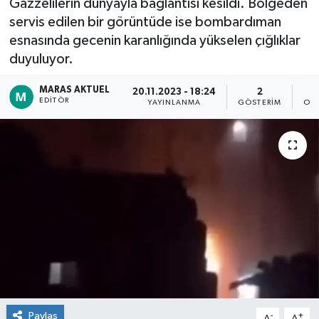
Gazzelilerin dünyayla bağlantısı kesildi. Bölgeden
servis edilen bir görüntüde ise bombardıman
Dünya
esnasında gecenin karanlığında yükselen çığlıklar
duyuluyor.
Kültür Sanat
MARAS AKTUEL
20.11.2023 - 18:24
2
EDITÖR
YAYINLANMA
GÖSTERIM
OK
Paylaş
-
+
A
A