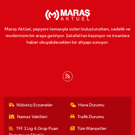
Maraş Aktüel, yepyeni temasıyla sizleri buluştururken, sadelik ve
modernizmi bir araya getiriyor. Şatafattan kaçınıyor ve insanlara
haber okuyabilecekleri bir altyapı sunuyor.
Nöbetçi Eczaneler
Hava Durumu
Namaz Vakitleri
Trafik Durumu
TFF 3.Lig 4.Grup Puan
Tüm Manşetler