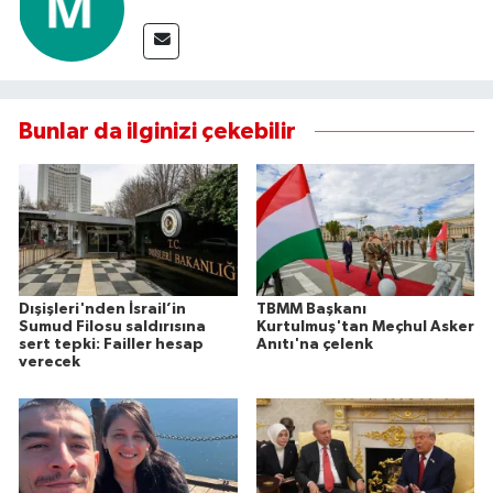
Bunlar da ilginizi çekebilir
Dışişleri'nden İsrail’in
TBMM Başkanı
Sumud Filosu saldırısına
Kurtulmuş'tan Meçhul Asker
sert tepki: Failler hesap
Anıtı'na çelenk
verecek