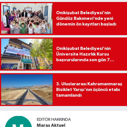
Onikişubat Belediyesi’nin
Gündüz Bakımevi’nde yeni
dönemin ön kayıtları başladı
Onikişubat Belediyesi’nin
Üniversite Hazırlık Kursu
başvurularında son gün 7
Ağustos
3. Uluslararası Kahramanmaraş
Bisiklet Yarışı'nın üçüncü etabı
tamamlandı
EDITÖR HAKKINDA
Maras Aktuel