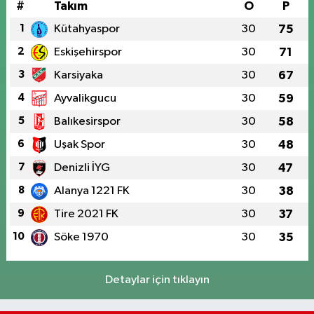
#
Takım
O
P
1
Kütahyaspor
30
75
2
Eskişehirspor
30
71
3
Karsiyaka
30
67
4
Ayvalikgucu
30
59
5
Balıkesirspor
30
58
6
Uşak Spor
30
48
7
Denizli İYG
30
47
8
Alanya 1221 FK
30
38
9
Tire 2021 FK
30
37
10
Söke 1970
30
35
Detaylar için tıklayın