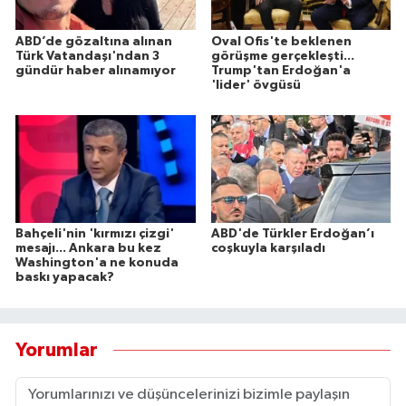
ABD’de gözaltına alınan
Oval Ofis'te beklenen
Türk Vatandaşı'ndan 3
görüşme gerçekleşti...
gündür haber alınamıyor
Trump'tan Erdoğan'a
'lider' övgüsü
Bahçeli'nin 'kırmızı çizgi'
ABD'de Türkler Erdoğan’ı
mesajı... Ankara bu kez
coşkuyla karşıladı
Washington'a ne konuda
baskı yapacak?
Yorumlar