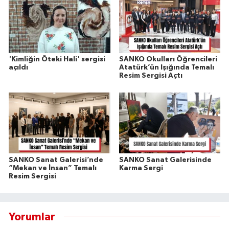
'Kimliğin Öteki Hali' sergisi
SANKO Okulları Öğrencileri
açıldı
Atatürk’ün Işığında Temalı
Resim Sergisi Açtı
SANKO Sanat Galerisi’nde
SANKO Sanat Galerisinde
“Mekan ve İnsan” Temalı
Karma Sergi
Resim Sergisi
Yorumlar