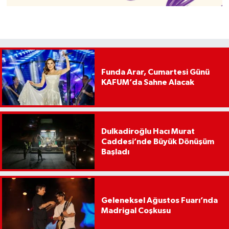
Funda Arar, Cumartesi Günü
KAFUM’da Sahne Alacak
Dulkadiroğlu Hacı Murat
Caddesi’nde Büyük Dönüşüm
Başladı
Geleneksel Ağustos Fuarı’nda
Madrigal Coşkusu