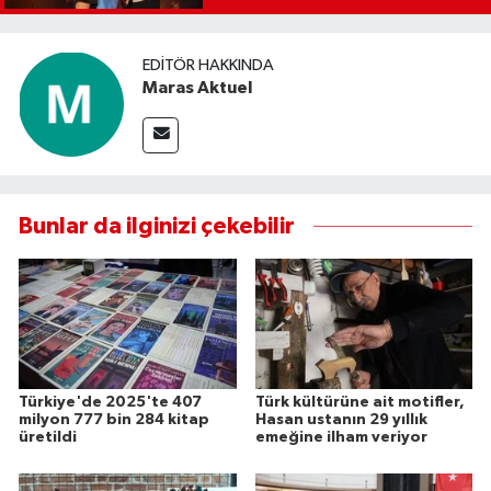
EDITÖR HAKKINDA
Maras Aktuel
Bunlar da ilginizi çekebilir
Türkiye'de 2025'te 407
Türk kültürüne ait motifler,
milyon 777 bin 284 kitap
Hasan ustanın 29 yıllık
üretildi
emeğine ilham veriyor