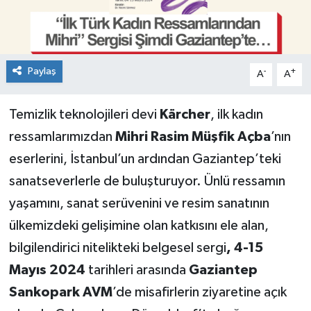
Paylaş
-
+
A
A
Temizlik teknolojileri devi
Kärcher
, ilk kadın
ressamlarımızdan
Mihri Rasim Müşfik Açba
’nın
eserlerini, İstanbul’un ardından Gaziantep’teki
sanatseverlerle de buluşturuyor. Ünlü ressamın
yaşamını, sanat serüvenini ve resim sanatının
ülkemizdeki gelişimine olan katkısını ele alan,
bilgilendirici nitelikteki belgesel sergi
, 4-15
Mayıs 2024
tarihleri arasında
Gaziantep
Sankopark AVM
’de misafirlerin ziyaretine açık