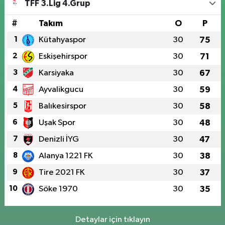
TFF 3.Lig 4.Grup
#
Takım
O
P
1
Kütahyaspor
30
75
2
Eskişehirspor
30
71
3
Karsiyaka
30
67
4
Ayvalikgucu
30
59
5
Balıkesirspor
30
58
6
Uşak Spor
30
48
7
Denizli İYG
30
47
8
Alanya 1221 FK
30
38
9
Tire 2021 FK
30
37
10
Söke 1970
30
35
Detaylar için tıklayın