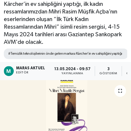
Kärcher’in ev sahipliğini yaptığı, ilk kadın
Dünya
ressamlarımızdan Mihri Rasim Müşfik Açba’nın
eserlerinden oluşan “İlk Türk Kadın
Kültür Sanat
Ressamlarından Mihri” isimli resim sergisi, 4-15
Mayıs 2024 tarihleri arası Gaziantep Sankopark
AVM'de olacak.
#Temizlik teknolojilerinin önde gelen markası Kärcher’in ev sahipliğini yaptığı
MARAS AKTUEL
13.05.2024 - 09:57
3
EDITÖR
YAYINLANMA
GÖSTERIM
OK