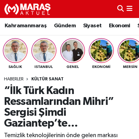
Kahramanmaraş
Nöbetçi Eczaneler
Kahramanmaraş
Gündem
Siyaset
Ekonomi
Gündem
Hava Durumu
Siyaset
Namaz Vakitleri
SAĞLIK
ISTANBUL
GENEL
EKONOMI
MERSIN
Ekonomi
Trafik Durumu
HABERLER
KÜLTÜR SANAT
Spor
TFF 3.Lig 4.Grup Puan Durumu ve Fikstür
“İlk Türk Kadın
Ressamlarından Mihri”
Sağlık
Tüm Manşetler
Sergisi Şimdi
Teknoloji
Son Dakika Haberleri
Gaziantep’te…
Eğitim
Haber Arşivi
Temizlik teknolojilerinin önde gelen markası