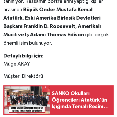
tanınıyor. Ressamın portrelerini yaptığı kişiler
arasında
Büyük Önder Mustafa Kemal
Atatürk
,
Eski Amerika Birleşik Devletleri
Başkanı Franklin D. Roosevelt
,
Amerikalı
Mucit ve İş Adamı Thomas Edison
gibi birçok
önemli isim bulunuyor.
Detaylı bilgi için:
Müge AKAY
Müşteri Direktörü
SANKO Okulları
Öğrencileri Atatürk’ün
Işığında Temalı Resim
Sergisi Açtı