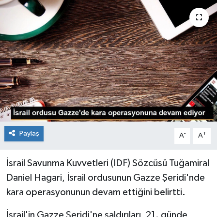
Paylaş
-
+
A
A
İsrail Savunma Kuvvetleri (IDF) Sözcüsü Tuğamiral
Daniel Hagari, İsrail ordusunun Gazze Şeridi'nde
kara operasyonunun devam ettiğini belirtti.
İsrail'in Gazze Şeridi'ne saldırıları, 21. günde