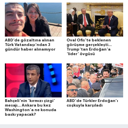
ABD’de gözaltına alınan
Oval Ofis'te beklenen
Türk Vatandaşı'ndan 3
görüşme gerçekleşti...
gündür haber alınamıyor
Trump'tan Erdoğan'a
'lider' övgüsü
Bahçeli'nin 'kırmızı çizgi'
ABD'de Türkler Erdoğan’ı
mesajı... Ankara bu kez
coşkuyla karşıladı
Washington'a ne konuda
baskı yapacak?