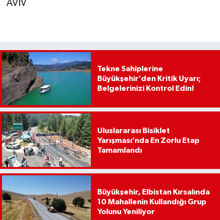
AVİV
Tekne Sahiplerine
Büyükşehir’den Kritik Uyarı;
Belgelerinizi Kontrol Edin!
Uluslararası Bisiklet
Yarışması’nda En Zorlu Etap
Tamamlandı
Büyükşehir, Elbistan Kırsalında
10 Mahallenin Kullandığı Grup
Yolunu Yeniliyor