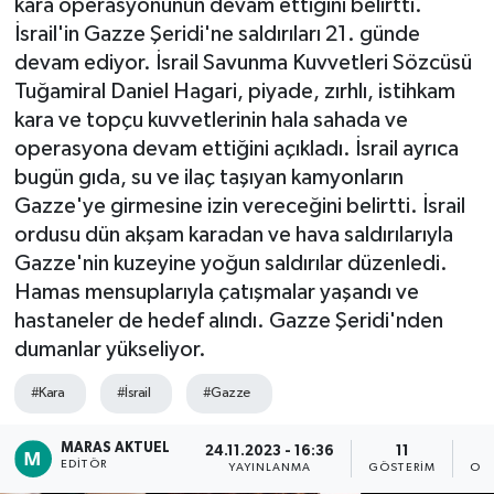
kara operasyonunun devam ettiğini belirtti.
İsrail'in Gazze Şeridi'ne saldırıları 21. günde
Dünya
devam ediyor. İsrail Savunma Kuvvetleri Sözcüsü
Tuğamiral Daniel Hagari, piyade, zırhlı, istihkam
Kültür Sanat
kara ve topçu kuvvetlerinin hala sahada ve
operasyona devam ettiğini açıkladı. İsrail ayrıca
bugün gıda, su ve ilaç taşıyan kamyonların
Gazze'ye girmesine izin vereceğini belirtti. İsrail
ordusu dün akşam karadan ve hava saldırılarıyla
Gazze'nin kuzeyine yoğun saldırılar düzenledi.
Hamas mensuplarıyla çatışmalar yaşandı ve
hastaneler de hedef alındı. Gazze Şeridi'nden
dumanlar yükseliyor.
#Kara
#İsrail
#Gazze
MARAS AKTUEL
24.11.2023 - 16:36
11
EDITÖR
YAYINLANMA
GÖSTERIM
OK