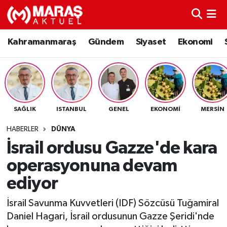
Kahramanmaraş
Nöbetçi Eczaneler
Kahramanmaraş
Gündem
Siyaset
Ekonomi
Gündem
Hava Durumu
Siyaset
Namaz Vakitleri
SAĞLIK
ISTANBUL
GENEL
EKONOMI
MERSIN
Ekonomi
Trafik Durumu
HABERLER
DÜNYA
Spor
TFF 3.Lig 4.Grup Puan Durumu ve Fikstür
İsrail ordusu Gazze'de kara
operasyonuna devam
Sağlık
Tüm Manşetler
ediyor
Teknoloji
Son Dakika Haberleri
İsrail Savunma Kuvvetleri (IDF) Sözcüsü Tuğamiral
Daniel Hagari, İsrail ordusunun Gazze Şeridi'nde
Eğitim
Haber Arşivi