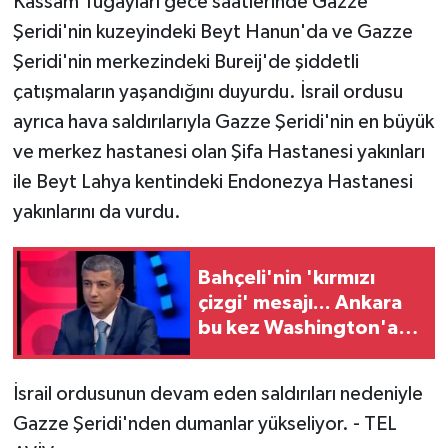
Kassam Tugayları gece saatlerinde Gazze
Şeridi'nin kuzeyindeki Beyt Hanun'da ve Gazze
Şeridi'nin merkezindeki Bureij'de şiddetli
çatışmaların yaşandığını duyurdu. İsrail ordusu
ayrıca hava saldırılarıyla Gazze Şeridi'nin en büyük
ve merkez hastanesi olan Şifa Hastanesi yakınları
ile Beyt Lahya kentindeki Endonezya Hastanesi
yakınlarını da vurdu.
Bahçeli'nin 'kırmızı
çizgi' mesajı... Ankara
bu kez Washington'a
ne konuda baskı
yapacak?
İsrail ordusunun devam eden saldırıları nedeniyle
Gazze Şeridi'nden dumanlar yükseliyor. - TEL