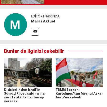
EDITÖR HAKKINDA
Maras Aktuel
Bunlar da ilginizi çekebilir
Dışişleri'nden İsrail’in
TBMM Başkanı
Sumud Filosu saldırısına
Kurtulmuş'tan Meçhul Asker
sert tepki: Failler hesap
Anıtı'na çelenk
verecek