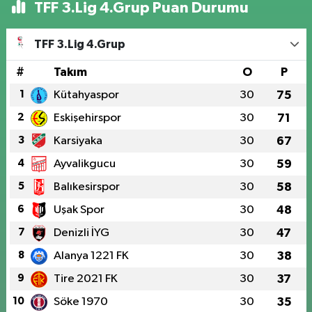
TFF 3.Lig 4.Grup Puan Durumu
TFF 3.Lig 4.Grup
#
Takım
O
P
1
Kütahyaspor
30
75
2
Eskişehirspor
30
71
3
Karsiyaka
30
67
4
Ayvalikgucu
30
59
5
Balıkesirspor
30
58
6
Uşak Spor
30
48
7
Denizli İYG
30
47
8
Alanya 1221 FK
30
38
9
Tire 2021 FK
30
37
10
Söke 1970
30
35