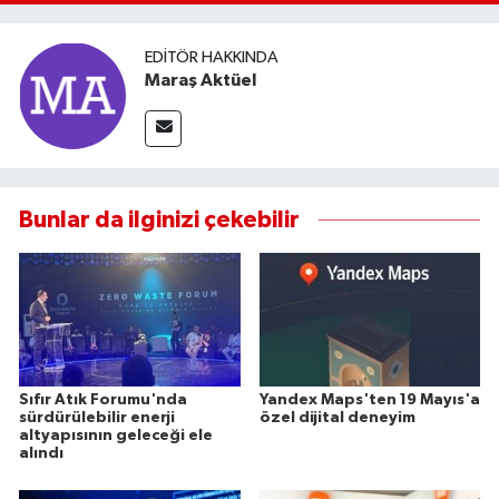
EDITÖR HAKKINDA
Maraş Aktüel
Bunlar da ilginizi çekebilir
Sıfır Atık Forumu'nda
Yandex Maps'ten 19 Mayıs'a
sürdürülebilir enerji
özel dijital deneyim
altyapısının geleceği ele
alındı