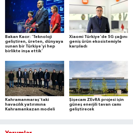
Bakan Kacır: 'Teknoloji
Xiaomi Türkiye'de 5G çağını
geliştiren, üreten, dünyaya
geniş ürün ekosistemiyle
sunan bir Türkiye'yi hep
karşıladı
birlikte inşa ettik'
Kahramanmaraş'taki
Şişecam ZEvRA projesi için
havacılık yatırımına
güneş enerjili tavan camı
Kahramankazan modeli
geliştirecek