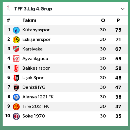
TFF 3.Lig 4.Grup
#
Takım
O
P
1
Kütahyaspor
30
75
2
Eskişehirspor
30
71
3
Karsiyaka
30
67
4
Ayvalikgucu
30
59
5
Balıkesirspor
30
58
6
Uşak Spor
30
48
7
Denizli İYG
30
47
8
Alanya 1221 FK
30
38
9
Tire 2021 FK
30
37
10
Söke 1970
30
35