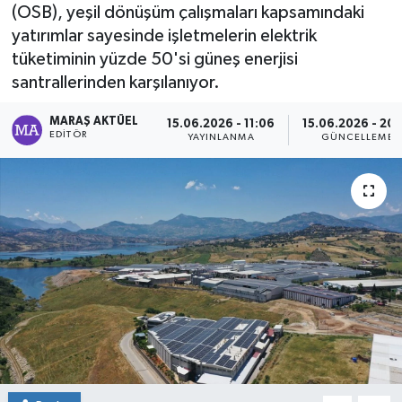
(OSB), yeşil dönüşüm çalışmaları kapsamındaki
Dünya
yatırımlar sayesinde işletmelerin elektrik
tüketiminin yüzde 50'si güneş enerjisi
Kültür Sanat
santrallerinden karşılanıyor.
MARAŞ AKTÜEL
15.06.2026 - 11:06
15.06.2026 - 20:
EDITÖR
YAYINLANMA
GÜNCELLEME