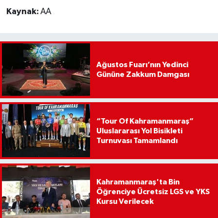
Kaynak:
AA
Ağustos Fuarı’nın Yedinci
Gününe Zakkum Damgası
“Tour Of Kahramanmaraş”
Uluslararası Yol Bisikleti
Turnuvası Tamamlandı
Kahramanmaraş'ta Bin
Öğrenciye Ücretsiz LGS ve YKS
Kursu Verilecek