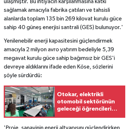
ulaşmıştır. Bu ihtiyacın karşılanmasına katkı
sağlamak amacıyla fabrika çatıları ve tahsisli
alanlarda toplam 135 bin 269 kilovat kurulu güce
sahip 40 güneş enerjisi santrali (GES) bulunuyor.'
Yenilenebilir enerji kapasitesini güçlendirmek
amacıyla 2 milyon avro yatırım bedeliyle 5,39
megavat kurulu güce sahip bağımsız bir GES'i
devreye aldıklarını ifade eden Köse, sözlerini
şöyle sürdürdü:
Otokar, elektrikli
otomobil sektörünün
geleceği öğrencileri
yetiştiriyor
'Proje, sanayinin enerji altyapısını güçlendirirken