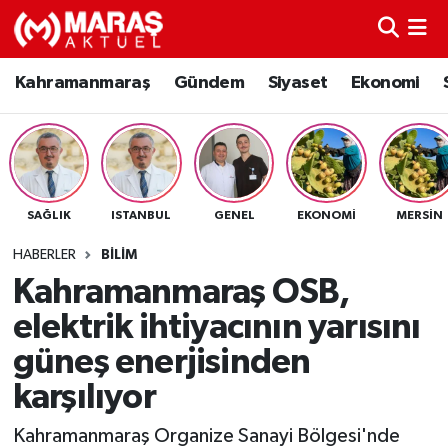
Kahramanmaraş
Nöbetçi Eczaneler
Kahramanmaraş
Gündem
Siyaset
Ekonomi
Gündem
Hava Durumu
Siyaset
Namaz Vakitleri
SAĞLIK
ISTANBUL
GENEL
EKONOMI
MERSIN
Ekonomi
Trafik Durumu
HABERLER
BILIM
Spor
TFF 3.Lig 4.Grup Puan Durumu ve Fikstür
Kahramanmaraş OSB,
elektrik ihtiyacının yarısını
Sağlık
Tüm Manşetler
güneş enerjisinden
Teknoloji
Son Dakika Haberleri
karşılıyor
Eğitim
Haber Arşivi
Kahramanmaraş Organize Sanayi Bölgesi'nde