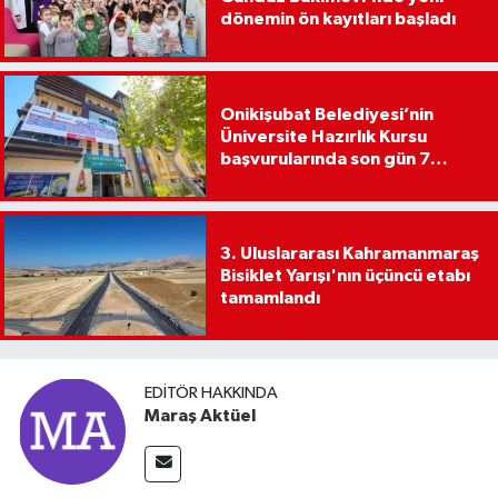
dönemin ön kayıtları başladı
Onikişubat Belediyesi’nin
Üniversite Hazırlık Kursu
başvurularında son gün 7
Ağustos
3. Uluslararası Kahramanmaraş
Bisiklet Yarışı'nın üçüncü etabı
tamamlandı
EDITÖR HAKKINDA
Maraş Aktüel