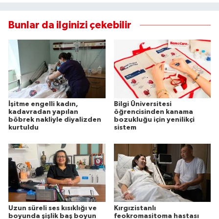
Bunlar da ilginizi çekebilir
İşitme engelli kadın,
Bilgi Üniversitesi
kadavradan yapılan
öğrencisinden kanama
böbrek nakliyle diyalizden
bozukluğu için yenilikçi
kurtuldu
sistem
Uzun süreli ses kısıklığı ve
Kırgızistanlı
boyunda şişlik baş boyun
feokromasitoma hastası