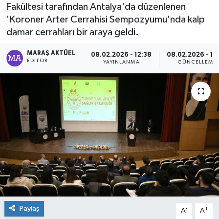
Fakültesi tarafından Antalya'da düzenlenen
Dünya
'Koroner Arter Cerrahisi Sempozyumu'nda kalp
damar cerrahları bir araya geldi.
Kültür Sanat
MARAŞ AKTÜEL
08.02.2026 - 12:38
08.02.2026 - 12
EDITÖR
YAYINLANMA
GÜNCELLEME
Paylaş
-
+
A
A