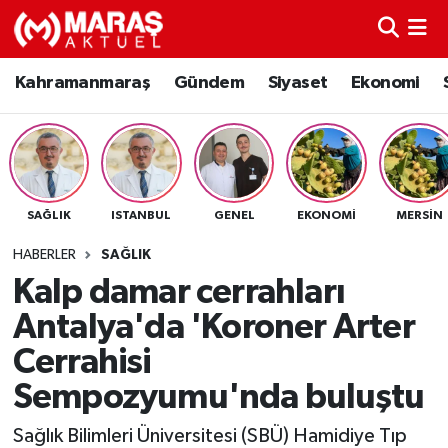
Kahramanmaraş
Nöbetçi Eczaneler
Kahramanmaraş
Gündem
Siyaset
Ekonomi
Gündem
Hava Durumu
Siyaset
Namaz Vakitleri
SAĞLIK
ISTANBUL
GENEL
EKONOMI
MERSIN
Ekonomi
Trafik Durumu
HABERLER
SAĞLIK
Spor
TFF 3.Lig 4.Grup Puan Durumu ve Fikstür
Kalp damar cerrahları
Antalya'da 'Koroner Arter
Sağlık
Tüm Manşetler
Cerrahisi
Teknoloji
Son Dakika Haberleri
Sempozyumu'nda buluştu
Eğitim
Haber Arşivi
Sağlık Bilimleri Üniversitesi (SBÜ) Hamidiye Tıp