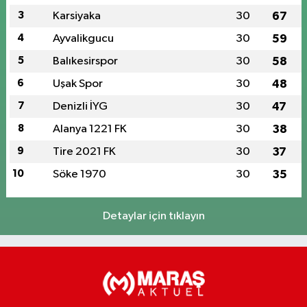
3
Karsiyaka
30
67
4
Ayvalikgucu
30
59
5
Balıkesirspor
30
58
6
Uşak Spor
30
48
7
Denizli İYG
30
47
8
Alanya 1221 FK
30
38
9
Tire 2021 FK
30
37
10
Söke 1970
30
35
Detaylar için tıklayın