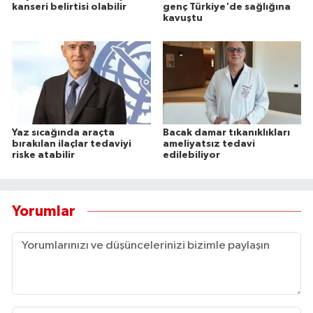
kanseri belirtisi olabilir
genç Türkiye'de sağlığına
kavuştu
Yaz sıcağında araçta
Bacak damar tıkanıklıkları
bırakılan ilaçlar tedaviyi
ameliyatsız tedavi
riske atabilir
edilebiliyor
Yorumlar