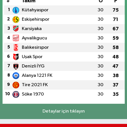
#
Takım
O
P
1
Kütahyaspor
30
75
2
Eskişehirspor
30
71
3
Karsiyaka
30
67
4
Ayvalikgucu
30
59
5
Balıkesirspor
30
58
6
Uşak Spor
30
48
7
Denizli İYG
30
47
8
Alanya 1221 FK
30
38
9
Tire 2021 FK
30
37
10
Söke 1970
30
35
Detaylar için tıklayın