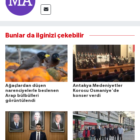
Bunlar da ilginizi çekebilir
Ağaçlardan düşen
Antakya Medeniyetler
narenciyelerle beslenen
Korosu Osmaniye'de
Arap bülbülleri
konser verdi
görüntülendi