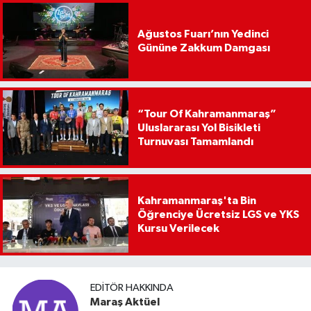
Ağustos Fuarı’nın Yedinci
Gününe Zakkum Damgası
“Tour Of Kahramanmaraş”
Uluslararası Yol Bisikleti
Turnuvası Tamamlandı
Kahramanmaraş'ta Bin
Öğrenciye Ücretsiz LGS ve YKS
Kursu Verilecek
EDITÖR HAKKINDA
Maraş Aktüel