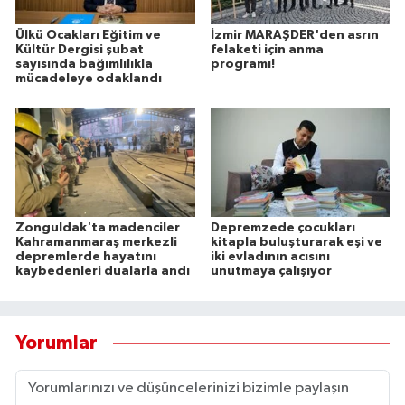
Ülkü Ocakları Eğitim ve
İzmir MARAŞDER'den asrın
Kültür Dergisi şubat
felaketi için anma
sayısında bağımlılıkla
programı!
mücadeleye odaklandı
Zonguldak'ta madenciler
Depremzede çocukları
Kahramanmaraş merkezli
kitapla buluşturarak eşi ve
depremlerde hayatını
iki evladının acısını
kaybedenleri dualarla andı
unutmaya çalışıyor
Yorumlar