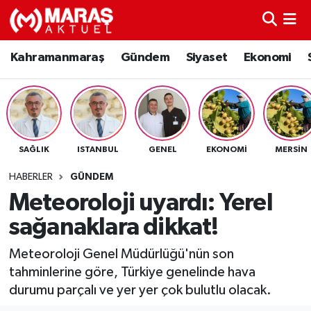
Kahramanmaraş
Nöbetçi Eczaneler
Kahramanmaraş
Gündem
Siyaset
Ekonomi
Gündem
Hava Durumu
Siyaset
Namaz Vakitleri
SAĞLIK
ISTANBUL
GENEL
EKONOMI
MERSIN
Ekonomi
Trafik Durumu
HABERLER
GÜNDEM
Spor
TFF 3.Lig 4.Grup Puan Durumu ve Fikstür
Meteoroloji uyardı: Yerel
sağanaklara dikkat!
Sağlık
Tüm Manşetler
Meteoroloji Genel Müdürlüğü'nün son
Teknoloji
Son Dakika Haberleri
tahminlerine göre, Türkiye genelinde hava
durumu parçalı ve yer yer çok bulutlu olacak.
Eğitim
Haber Arşivi