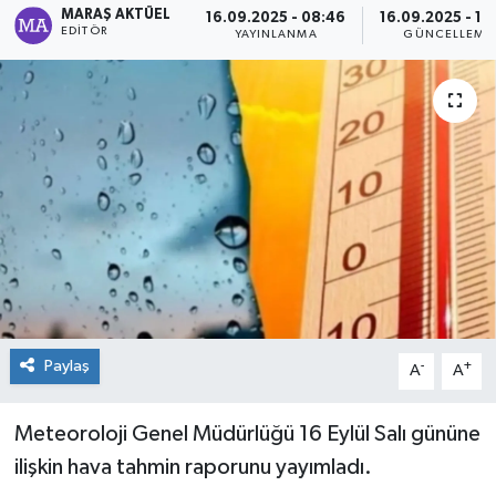
MARAŞ AKTÜEL
16.09.2025 - 08:46
16.09.2025 - 10
EDITÖR
YAYINLANMA
GÜNCELLEME
Dünya
Kültür Sanat
Paylaş
-
+
A
A
Meteoroloji Genel Müdürlüğü 16 Eylül Salı gününe
ilişkin hava tahmin raporunu yayımladı.