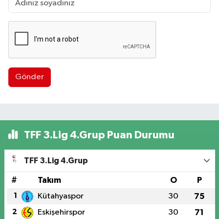
Gönder
TFF 3.Lig 4.Grup Puan Durumu
TFF 3.Lig 4.Grup
#
Takım
O
P
1
Kütahyaspor
30
75
2
Eskişehirspor
30
71