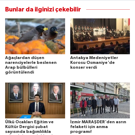
Bunlar da ilginizi çekebilir
Ağaçlardan düşen
Antakya Medeniyetler
narenciyelerle beslenen
Korosu Osmaniye'de
Arap bülbülleri
konser verdi
görüntülendi
Ülkü Ocakları Eğitim ve
İzmir MARAŞDER'den asrın
Kültür Dergisi şubat
felaketi için anma
sayısında bağımlılıkla
programı!