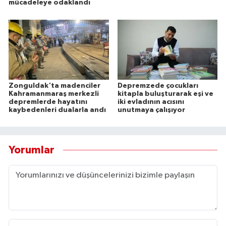
mücadeleye odaklandı
Zonguldak'ta madenciler
Depremzede çocukları
Kahramanmaraş merkezli
kitapla buluşturarak eşi ve
depremlerde hayatını
iki evladının acısını
kaybedenleri dualarla andı
unutmaya çalışıyor
Yorumlar