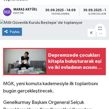
Dünya
MARAŞ AKTÜEL
30.09.2025 - 14:09
30.09.2025 - 14
EDITÖR
YAYINLANMA
GÜNCELLEME
Kültür Sanat
Paylaş
-
+
A
A
Depremzede çocukları
kitapla buluşturarak eşi
ve iki evladının acısını
unutmaya çalışıyor
MGK, yeni komuta kademesiyle ilk toplantısını
bugün gerçekleştirecek.
Genelkurmay Başkanı Orgeneral Selçuk