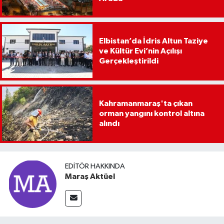
Elbistan’da İdris Altun Taziye
ve Kültür Evi’nin Açılışı
Gerçekleştirildi
Kahramanmaraş'ta çıkan
orman yangını kontrol altına
alındı
EDITÖR HAKKINDA
Maraş Aktüel