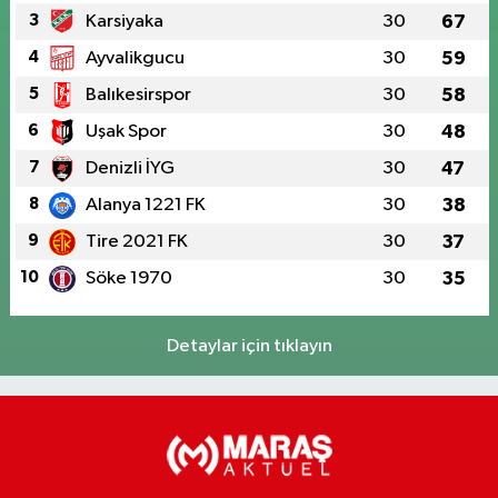
3
Karsiyaka
30
67
4
Ayvalikgucu
30
59
5
Balıkesirspor
30
58
6
Uşak Spor
30
48
7
Denizli İYG
30
47
8
Alanya 1221 FK
30
38
9
Tire 2021 FK
30
37
10
Söke 1970
30
35
Detaylar için tıklayın