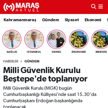
Kahramanmaraş
Nöbetçi Eczaneler
Kahramanmaraş
Gündem
Siyaset
Ekonomi
Gündem
Hava Durumu
Siyaset
Namaz Vakitleri
SAĞLIK
ISTANBUL
GENEL
EKONOMI
MERSIN
Ekonomi
Trafik Durumu
HABERLER
GÜNDEM
Spor
TFF 3.Lig 4.Grup Puan Durumu ve Fikstür
Milli Güvenlik Kurulu
Beştepe'de toplanıyor
Sağlık
Tüm Manşetler
Milli Güvenlik Kurulu (MGK) bugün
Teknoloji
Son Dakika Haberleri
Cumhurbaşkanlığı Külliyesi'nde saat 15.30'da
Cumhurbaşkanı Erdoğan başkanlığında
Eğitim
Haber Arşivi
toplanacak.