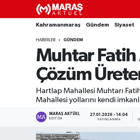
Kahramanmaraş
Nöbetçi Eczaneler
Kahramanmaraş
Gündem
Siyaset
Gündem
Hava Durumu
HABERLER
GÜNDEM
Muhtar Fatih
Siyaset
Namaz Vakitleri
Çözüm Ürete
Ekonomi
Trafik Durumu
Spor
TFF 3.Lig 4.Grup Puan Durumu ve Fikstür
Hartlap Mahallesi Muhtarı Fatih
Mahallesi yollarını kendi imkanl
Sağlık
Tüm Manşetler
MARAŞ AKTÜEL
27.01.2026 - 14:04
Teknoloji
Son Dakika Haberleri
EDITÖR
YAYINLANMA
G
Eğitim
Haber Arşivi