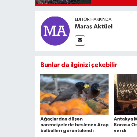
EDITÖR HAKKINDA
Maraş Aktüel
Bunlar da ilginizi çekebilir
Ağaçlardan düşen
Antakya 
narenciyelerle beslenen Arap
Korosu O
bülbülleri görüntülendi
verdi