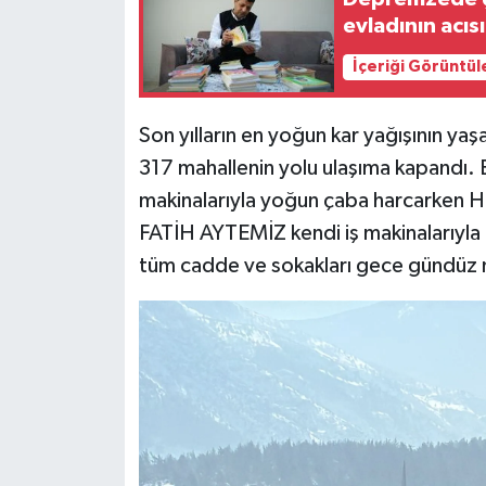
evladının acıs
İçeriği Görüntül
Son yılların en yoğun kar yağışının ya
317 mahallenin yolu ulaşıma kapandı. B
makinalarıyla yoğun çaba harcarken Ha
FATİH AYTEMİZ kendi iş makinalarıyla m
tüm cadde ve sokakları gece gündüz m