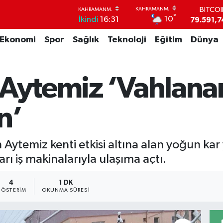
79.591,7
DOLA
°
10
İkindi
16:31
45,4362
EUR
Ekonomi
Spor
Sağlık
Teknoloji
Eğitim
Dünya
53,3869
STERL
61,6038
G.ALT
 Aytemiz ‘Vahlana
6862,09
BİST1
14.598
n’
 Aytemiz kenti etkisi altına alan yoğun ka
arı iş makinalarıyla ulaşıma açtı.
4
1 DK
ÖSTERIM
OKUNMA SÜRESI