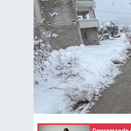
Dünya
Kültür Sanat
Depremzede çoc