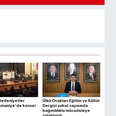
Medeniyetler
Ülkü Ocakları Eğitim ve Kültür
smaniye'de konser
Dergisi şubat sayısında
bağımlılıkla mücadeleye
odaklandı