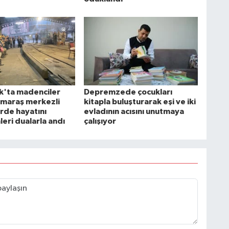
'ta madenciler
Depremzede çocukları
maraş merkezli
kitapla buluşturarak eşi ve iki
de hayatını
evladının acısını unutmaya
eri dualarla andı
çalışıyor