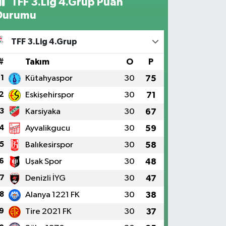
TFF 3.Lig 4.Grup Puan
Durumu
TFF 3.Lig 4.Grup
#
Takım
O
P
1
Kütahyaspor
30
75
2
Eskişehirspor
30
71
3
Karsiyaka
30
67
4
Ayvalikgucu
30
59
5
Balıkesirspor
30
58
6
Uşak Spor
30
48
7
Denizli İYG
30
47
8
Alanya 1221 FK
30
38
9
Tire 2021 FK
30
37