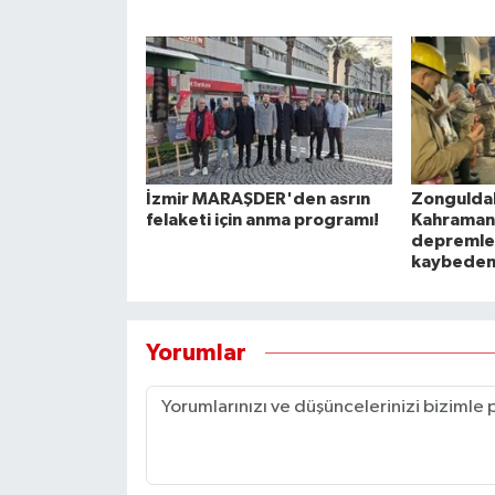
İzmir MARAŞDER'den asrın
Zonguldak
felaketi için anma programı!
Kahraman
depremler
kaybedenl
Yorumlar