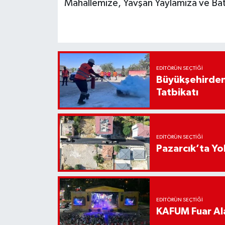
Mahallemize, Yavşan Yaylamıza ve Ba
EDITÖRÜN SEÇTIĞI
Büyükşehirden
Tatbikatı
EDITÖRÜN SEÇTIĞI
Pazarcık’ta Yo
EDITÖRÜN SEÇTIĞI
KAFUM Fuar Ala