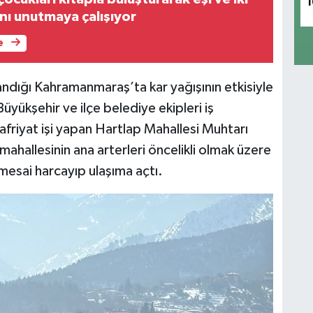
1
ını unutmaya çalışıyor
e
şandığı Kahramanmaraş’ta kar yağışının etkisiyle
üyükşehir ve ilçe belediye ekipleri iş
friyat işi yapan Hartlap Mahallesi Muhtarı
ahallesinin ana arterleri öncelikli olmak üzere
esai harcayıp ulaşıma açtı.