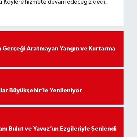
tı Köylere hizmete devam edeceğiz dedi.
 Gerçeği Aratmayan Yangın ve Kurtarma
llar Büyükşehir’le Yenileniyor
nı Bulut ve Yavuz’un Ezgileriyle Şenlendi