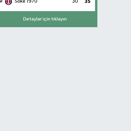
0
Söke 1970
30
35
Detaylar için tıklayın