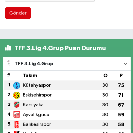
Gönder
TFF 3.Lig 4.Grup Puan Durumu
TFF 3.Lig 4.Grup
#
Takım
O
P
1
Kütahyaspor
30
75
2
Eskişehirspor
30
71
3
Karsiyaka
30
67
4
Ayvalikgucu
30
59
5
Balıkesirspor
30
58