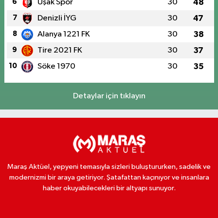
6
Uşak Spor
30
48
7
Denizli İYG
30
47
8
Alanya 1221 FK
30
38
9
Tire 2021 FK
30
37
10
Söke 1970
30
35
Detaylar için tıklayın
Maraş Aktüel, yepyeni temasıyla sizleri buluştururken, sadelik ve
modernizmi bir araya getiriyor. Şatafattan kaçınıyor ve insanlara
haber okuyabilecekleri bir altyapı sunuyor.