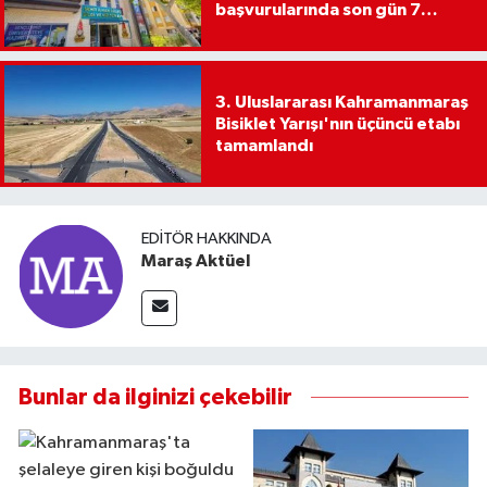
başvurularında son gün 7
Ağustos
3. Uluslararası Kahramanmaraş
Bisiklet Yarışı'nın üçüncü etabı
tamamlandı
EDITÖR HAKKINDA
Maraş Aktüel
Bunlar da ilginizi çekebilir