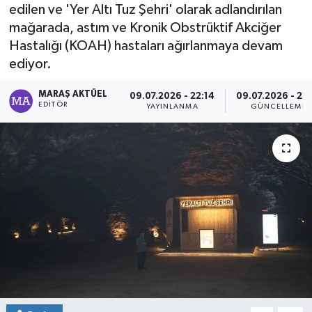
edilen ve 'Yer Altı Tuz Şehri' olarak adlandırılan
Dünya
mağarada, astım ve Kronik Obstrüktif Akciğer
Hastalığı (KOAH) hastaları ağırlanmaya devam
Kültür Sanat
ediyor.
MARAŞ AKTÜEL
09.07.2026 - 22:14
09.07.2026 - 22:
EDITÖR
YAYINLANMA
GÜNCELLEME