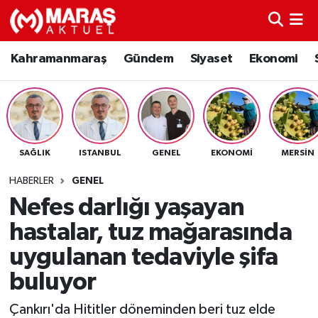
Kahramanmaraş
Nöbetçi Eczaneler
Kahramanmaraş
Gündem
Siyaset
Ekonomi
Gündem
Hava Durumu
Siyaset
Namaz Vakitleri
SAĞLIK
ISTANBUL
GENEL
EKONOMI
MERSIN
Ekonomi
Trafik Durumu
HABERLER
GENEL
Spor
TFF 3.Lig 4.Grup Puan Durumu ve Fikstür
Nefes darlığı yaşayan
hastalar, tuz mağarasında
Sağlık
Tüm Manşetler
uygulanan tedaviyle şifa
Teknoloji
Son Dakika Haberleri
buluyor
Eğitim
Haber Arşivi
Çankırı'da Hititler döneminden beri tuz elde