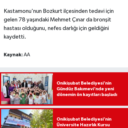
Kastamonu'nun Bozkurt ilçesinden tedavi için
gelen 78 yaşındaki Mehmet Çınar da bronşit
hastası olduğunu, nefes darlığı için geldiğini
kaydetti.
Kaynak:
AA
Onikişubat Belediyesi’nin
Gündüz Bakımevi’nde yeni
dönemin ön kayıtları başladı
Onikişubat Belediyesi’nin
Üniversite Hazırlık Kursu