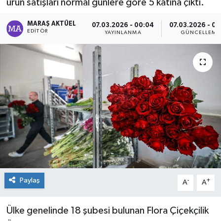
ürün satışları normal günlere göre 5 katına çıktı.
Dünya
MARAŞ AKTÜEL
07.03.2026 - 00:04
07.03.2026 - 0
EDITÖR
YAYINLANMA
GÜNCELLEME
Kültür Sanat
Paylaş
-
+
A
A
Ülke genelinde 18 şubesi bulunan Flora Çiçekçilik