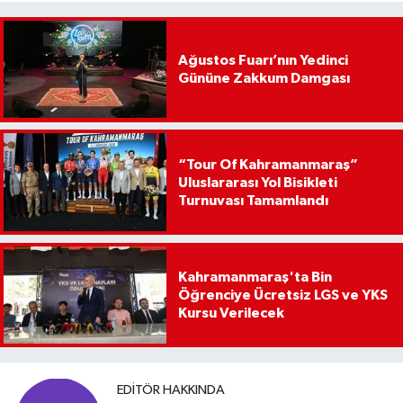
Ağustos Fuarı’nın Yedinci
Gününe Zakkum Damgası
“Tour Of Kahramanmaraş”
Uluslararası Yol Bisikleti
Turnuvası Tamamlandı
Kahramanmaraş'ta Bin
Öğrenciye Ücretsiz LGS ve YKS
Kursu Verilecek
EDITÖR HAKKINDA