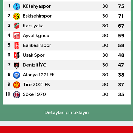
1
Kütahyaspor
30
75
2
Eskişehirspor
30
71
3
Karsiyaka
30
67
4
Ayvalikgucu
30
59
5
Balıkesirspor
30
58
6
Uşak Spor
30
48
7
Denizli İYG
30
47
8
Alanya 1221 FK
30
38
9
Tire 2021 FK
30
37
10
Söke 1970
30
35
Detaylar için tıklayın