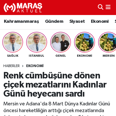
Kahramanmaraş
Nöbetçi Eczaneler
Kahramanmaraş
Gündem
Siyaset
Ekonomi
Gündem
Hava Durumu
Siyaset
Namaz Vakitleri
SAĞLIK
ISTANBUL
GENEL
EKONOMI
MERSIN
Ekonomi
Trafik Durumu
HABERLER
EKONOMI
Spor
TFF 3.Lig 4.Grup Puan Durumu ve Fikstür
Renk cümbüşüne dönen
çiçek mezatlarını Kadınlar
Sağlık
Tüm Manşetler
Günü heyecanı sardı
Teknoloji
Son Dakika Haberleri
Mersin ve Adana'da 8 Mart Dünya Kadınlar Günü
öncesi hareketliliğin arttığı çiçek mezatlarında
Eğitim
Haber Arşivi