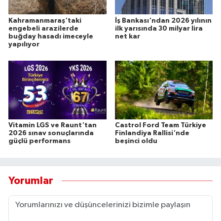
Kahramanmaraş'taki
İş Bankası'ndan 2026 yılının
engebeli arazilerde
ilk yarısında 30 milyar lira
buğday hasadı imeceyle
net kar
yapılıyor
Vitamin LGS ve Raunt'tan
Castrol Ford Team Türkiye
2026 sınav sonuçlarında
Finlandiya Rallisi'nde
güçlü performans
beşinci oldu
Yorumlar