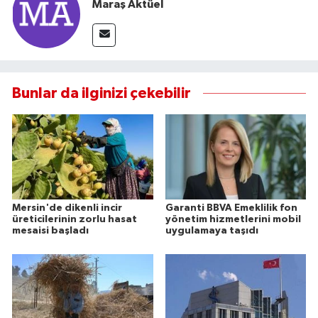
Maraş Aktüel
Bunlar da ilginizi çekebilir
Mersin'de dikenli incir
Garanti BBVA Emeklilik fon
üreticilerinin zorlu hasat
yönetim hizmetlerini mobil
mesaisi başladı
uygulamaya taşıdı