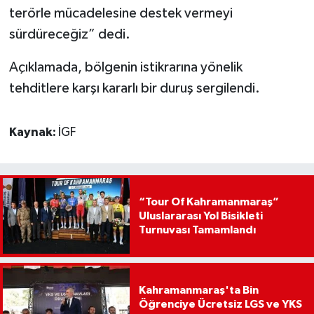
terörle mücadelesine destek vermeyi
sürdüreceğiz” dedi.
Açıklamada, bölgenin istikrarına yönelik
tehditlere karşı kararlı bir duruş sergilendi.
Kaynak:
İGF
“Tour Of Kahramanmaraş”
Uluslararası Yol Bisikleti
Turnuvası Tamamlandı
Kahramanmaraş'ta Bin
Öğrenciye Ücretsiz LGS ve YKS