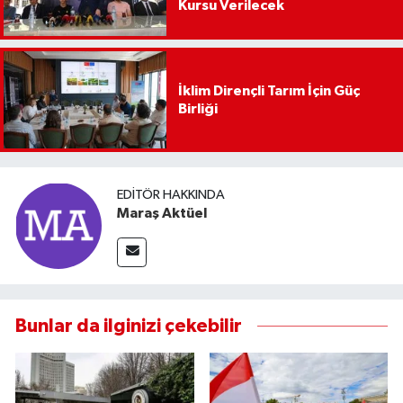
Kursu Verilecek
İklim Dirençli Tarım İçin Güç
Birliği
EDITÖR HAKKINDA
Maraş Aktüel
Bunlar da ilginizi çekebilir