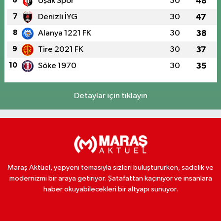
6
Uşak Spor
30
48
7
Denizli İYG
30
47
8
Alanya 1221 FK
30
38
9
Tire 2021 FK
30
37
10
Söke 1970
30
35
Detaylar için tıklayın
Maraş Aktüel, yepyeni temasıyla sizleri buluştururken, sadelik ve
modernizmi bir araya getiriyor. Şatafattan kaçınıyor ve insanlara
haber okuyabilecekleri bir altyapı sunuyor.