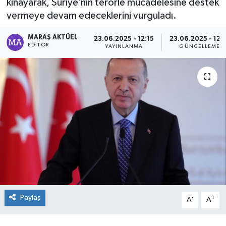
kınayarak, Suriye’nin terörle mücadelesine destek
vermeye devam edeceklerini vurguladı.
Dünya
MARAŞ AKTÜEL
23.06.2025 - 12:15
23.06.2025 - 12:
Kültür Sanat
EDITÖR
YAYINLANMA
GÜNCELLEME
Paylaş
-
+
A
A