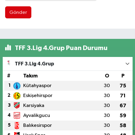
Gönder
TFF 3.Lig 4.Grup Puan Durumu
TFF 3.Lig 4.Grup
#
Takım
O
P
1
Kütahyaspor
30
75
2
Eskişehirspor
30
71
3
Karsiyaka
30
67
4
Ayvalikgucu
30
59
5
Balıkesirspor
30
58