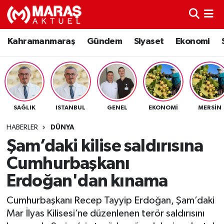
Kahramanmaraş
Nöbetçi Eczaneler
Kahramanmaraş
Gündem
Siyaset
Ekonomi
Gündem
Hava Durumu
Siyaset
Namaz Vakitleri
SAĞLIK
ISTANBUL
GENEL
EKONOMI
MERSIN
Ekonomi
Trafik Durumu
HABERLER
DÜNYA
Spor
TFF 3.Lig 4.Grup Puan Durumu ve Fikstür
Şam’daki kilise saldırısına
Cumhurbaşkanı
Sağlık
Tüm Manşetler
Erdoğan'dan kınama
Teknoloji
Son Dakika Haberleri
Cumhurbaşkanı Recep Tayyip Erdoğan, Şam’daki
Mar İlyas Kilisesi’ne düzenlenen terör saldırısını
Eğitim
Haber Arşivi