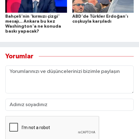
Bahçeli'nin 'kırmızı çizgi'
ABD'de Türkler Erdoğan’ı
mesajı... Ankara bu kez
coşkuyla karşıladı
Washington'a ne konuda
baskı yapacak?
Yorumlar