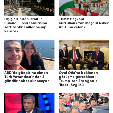
Dışişleri'nden İsrail’in
TBMM Başkanı
Sumud Filosu saldırısına
Kurtulmuş'tan Meçhul Asker
sert tepki: Failler hesap
Anıtı'na çelenk
verecek
ABD’de gözaltına alınan
Oval Ofis'te beklenen
Türk Vatandaşı'ndan 3
görüşme gerçekleşti...
gündür haber alınamıyor
Trump'tan Erdoğan'a
'lider' övgüsü