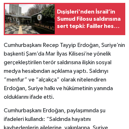
Dışişleri'nden İsrail’in
Sumud Filosu saldırısına
sert tepki: Failler hesap
verecek
Cumhurbaşkanı Recep Tayyip Erdoğan, Suriye’nin
başkenti Şam’da Mar İlyas Kilisesi’ne yönelik
gerçekleştirilen terör saldırısına ilişkin sosyal
medya hesabından açıklama yaptı. Saldırıyı
“menfur” ve “alçakça” olarak nitelendiren
Erdoğan, Suriye halkı ve hükümetinin yanında
olduklarını ifade etti.
Cumhurbaşkanı Erdoğan, paylaşımında şu
ifadeleri kullandı: “Saldırıda hayatını
kaybedenlerin ailelerine, yakınlarına, Suriye