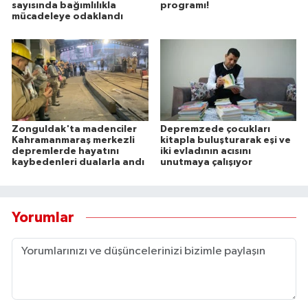
sayısında bağımlılıkla
programı!
mücadeleye odaklandı
Zonguldak'ta madenciler
Depremzede çocukları
Kahramanmaraş merkezli
kitapla buluşturarak eşi ve
depremlerde hayatını
iki evladının acısını
kaybedenleri dualarla andı
unutmaya çalışıyor
Yorumlar