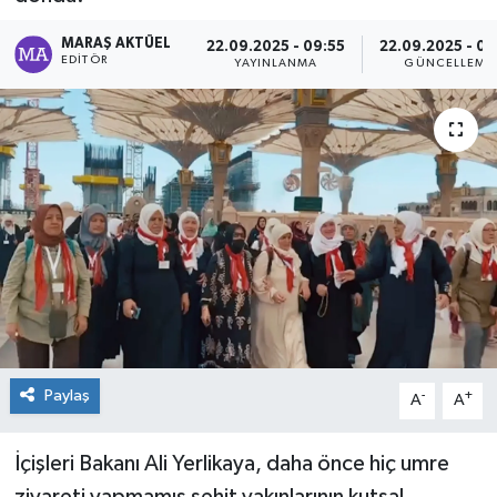
Dünya
MARAŞ AKTÜEL
22.09.2025 - 09:55
22.09.2025 - 09
EDITÖR
YAYINLANMA
GÜNCELLEME
Kültür Sanat
Paylaş
-
+
A
A
İçişleri Bakanı Ali Yerlikaya, daha önce hiç umre