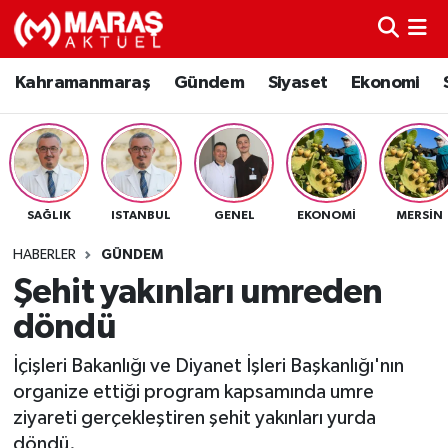
Kahramanmaraş
Nöbetçi Eczaneler
Kahramanmaraş
Gündem
Siyaset
Ekonomi
Gündem
Hava Durumu
Siyaset
Namaz Vakitleri
SAĞLIK
ISTANBUL
GENEL
EKONOMI
MERSIN
Ekonomi
Trafik Durumu
HABERLER
GÜNDEM
Spor
TFF 3.Lig 4.Grup Puan Durumu ve Fikstür
Şehit yakınları umreden
döndü
Sağlık
Tüm Manşetler
İçişleri Bakanlığı ve Diyanet İşleri Başkanlığı'nın
Teknoloji
Son Dakika Haberleri
organize ettiği program kapsamında umre
ziyareti gerçekleştiren şehit yakınları yurda
Eğitim
Haber Arşivi
döndü.