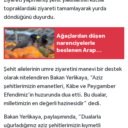
ziyareti yapmamış şehit yakınlarının kutsal
topraklardaki ziyareti tamamlayarak yurda
döndüğünü duyurdu.
Ağaçlardan düşen
narenciyelerle
beslenen Arap
bülbülleri görüntülendi
Şehit ailelerinin umre ziyaretini manevi bir destek
olarak nitelendiren Bakan Yerlikaya, “Aziz
şehitlerimizin emanetleri, Kâbe ve Peygamber
Efendimiz’in huzurunda dua etti. Bu dualar,
milletimizin en değerli hazinesidir” dedi.
Bakan Yerlikaya, paylaşımında, “Dualarla
uğurladığımız aziz şehitlerimizin kıymetli