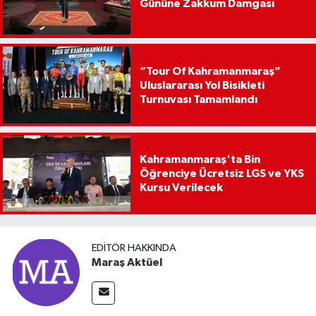
Gününe Zakkum Damgası
“Tour Of Kahramanmaraş”
Uluslararası Yol Bisikleti
Turnuvası Tamamlandı
Kahramanmaraş'ta Bin
Öğrenciye Ücretsiz LGS ve YKS
Kursu Verilecek
EDITÖR HAKKINDA
Maraş Aktüel