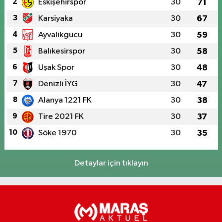
2
Eskişehirspor
30
71
3
Karsiyaka
30
67
4
Ayvalikgucu
30
59
5
Balıkesirspor
30
58
6
Uşak Spor
30
48
7
Denizli İYG
30
47
8
Alanya 1221 FK
30
38
9
Tire 2021 FK
30
37
10
Söke 1970
30
35
Detaylar için tıklayın