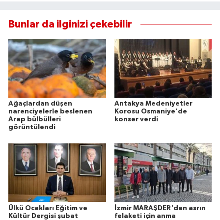
Bunlar da ilginizi çekebilir
Ağaçlardan düşen
Antakya Medeniyetler
narenciyelerle beslenen
Korosu Osmaniye'de
Arap bülbülleri
konser verdi
görüntülendi
Ülkü Ocakları Eğitim ve
İzmir MARAŞDER'den asrın
Kültür Dergisi şubat
felaketi için anma