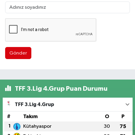
Gönder
TFF 3.Lig 4.Grup Puan Durumu
TFF 3.Lig 4.Grup
#
Takım
O
P
1
Kütahyaspor
30
75