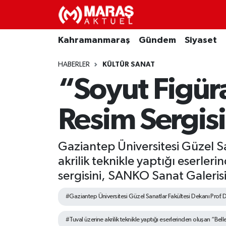
Kahramanmaraş
Nöbetçi Eczaneler
Kahramanmaraş
Gündem
Siyaset
Gündem
Hava Durumu
HABERLER
KÜLTÜR SANAT
“Soyut Figür
Siyaset
Namaz Vakitleri
Resim Sergisi
Ekonomi
Trafik Durumu
Spor
TFF 3.Lig 4.Grup Puan Durumu ve Fikstür
Gaziantep Üniversitesi Güzel Sa
akrilik teknikle yaptığı eserler
Sağlık
Tüm Manşetler
sergisini, SANKO Sanat Galeris
Teknoloji
Son Dakika Haberleri
#Gaziantep Üniversitesi Güzel Sanatlar Fakültesi Dekanı Prof. 
Eğitim
Haber Arşivi
#Tuval üzerine akrilik teknikle yaptığı eserlerinden oluşan “Bell