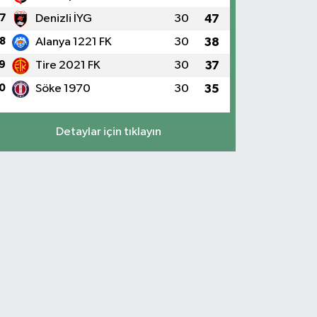
7
Denizli İYG
30
47
8
Alanya 1221 FK
30
38
9
Tire 2021 FK
30
37
0
Söke 1970
30
35
Detaylar için tıklayın