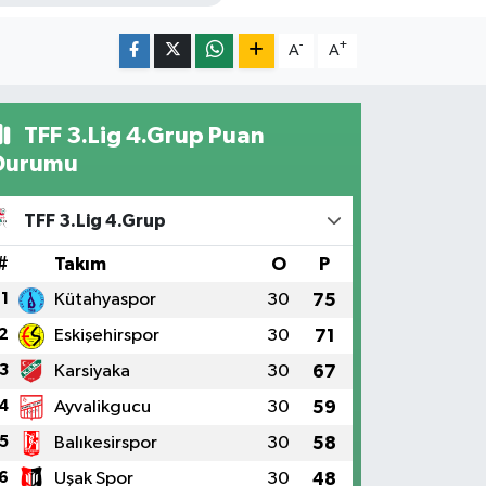
-
+
A
A
TFF 3.Lig 4.Grup Puan
Durumu
TFF 3.Lig 4.Grup
#
Takım
O
P
1
Kütahyaspor
30
75
2
Eskişehirspor
30
71
3
Karsiyaka
30
67
4
Ayvalikgucu
30
59
5
Balıkesirspor
30
58
6
Uşak Spor
30
48