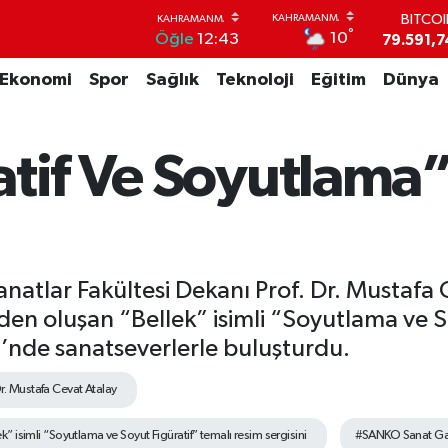
DOLA
°
10
Öğle
12:43
45,4362
EUR
Ekonomi
Spor
Sağlık
Teknoloji
Eğitim
Dünya
53,3869
STERL
61,6038
G.ALT
atif Ve Soyutlama”
6862,09
BİST1
14.598
BITCO
79.591,7
natlar Fakültesi Dekanı Prof. Dr. Mustafa 
inden oluşan “Bellek” isimli “Soyutlama ve 
i’nde sanatseverlerle buluşturdu.
Dr. Mustafa Cevat Atalay
ek” isimli “Soyutlama ve Soyut Figüratif” temalı resim sergisini
#SANKO Sanat Gale