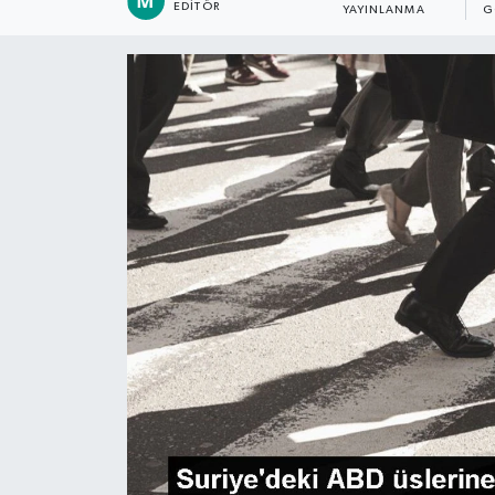
EDITÖR
YAYINLANMA
G
Dünya
Kültür Sanat