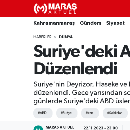
Kahramanmaraş
Nöbetçi Eczaneler
Kahramanmaraş
Gündem
Siyaset
Gündem
Hava Durumu
HABERLER
DÜNYA
Suriye'deki A
Siyaset
Namaz Vakitleri
Düzenlendi
Ekonomi
Trafik Durumu
Spor
TFF 3.Lig 4.Grup Puan Durumu ve Fikstür
Suriye'nin Deyrizor, Haseke ve 
düzenlendi. Gece yarısından sonr
Sağlık
Tüm Manşetler
günlerde Suriye'deki ABD üslerin
Teknoloji
Son Dakika Haberleri
#ABD
#Suriye
#İran
#Saldırılar
Eğitim
Haber Arşivi
MARAS AKTUEL
22.11.2023 - 23:00