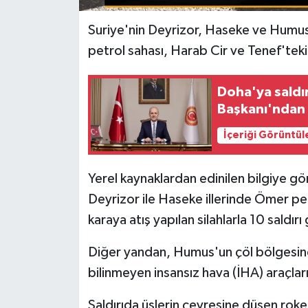
Suriye'nin Deyrizor, Haseke ve Humus
petrol sahası, Harab Cir ve Tenef'teki 
Doha'ya saldı
Başkanı'ndan
İçeriği Görüntül
Yerel kaynaklardan edinilen bilgiye 
Deyrizor ile Haseke illerinde Ömer pet
karaya atış yapılan silahlarla 10 saldırı 
Diğer yandan, Humus'un çöl bölgesinde
bilinmeyen insansız hava (İHA) araçları
Saldırıda üslerin çevresine düşen roket