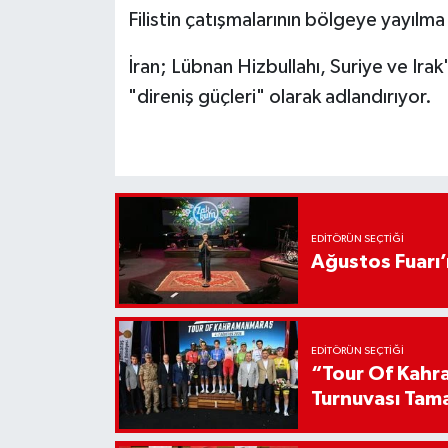
Filistin çatışmalarının bölgeye yayılma i
İran; Lübnan Hizbullahı, Suriye ve Irak
"direniş güçleri" olarak adlandırıyor.
EDITÖRÜN SEÇTIĞI
Ağustos Fuarı
EDITÖRÜN SEÇTIĞI
“Tour Of Kahra
Turnuvası Tam