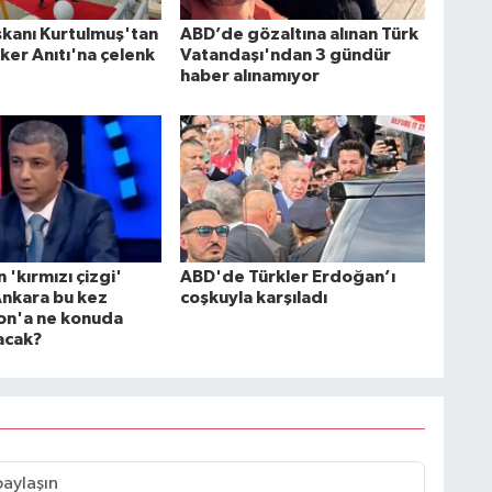
kanı Kurtulmuş'tan
ABD’de gözaltına alınan Türk
ker Anıtı'na çelenk
Vatandaşı'ndan 3 gündür
haber alınamıyor
n 'kırmızı çizgi'
ABD'de Türkler Erdoğan’ı
Ankara bu kez
coşkuyla karşıladı
on'a ne konuda
acak?