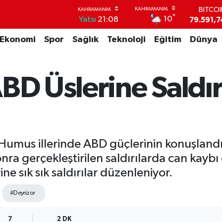
79.591,7
DOLA
°
10
Yatsı
21:08
45,4362
EUR
Ekonomi
Spor
Sağlık
Teknoloji
Eğitim
Dünya
53,3869
STERL
61,6038
G.ALT
BD Üslerine Saldır
6862,09
BİST1
14.598
Humus illerinde ABD güçlerinin konuşlandığ
a gerçekleştirilen saldırılarda can kaybı o
e sık sık saldırılar düzenleniyor.
#Deyrizor
7
2 DK