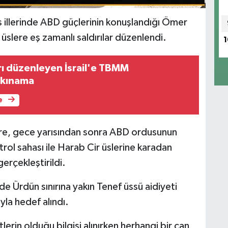
 illerinde ABD güçlerinin konuşlandığı Ömer
üslere eş zamanlı saldırılar düzenlendi.
1
rı düzenleyen İsrail'e TBMM
 kınama
e
göre, gece yarısından sonra ABD ordusunun
rol sahası ile Harab Cir üslerine karadan
gerçekleştirildi.
 Ürdün sınırına yakın Tenef üssü aidiyeti
yla hedef alındı.
lerin olduğu bilgisi alınırken herhangi bir can