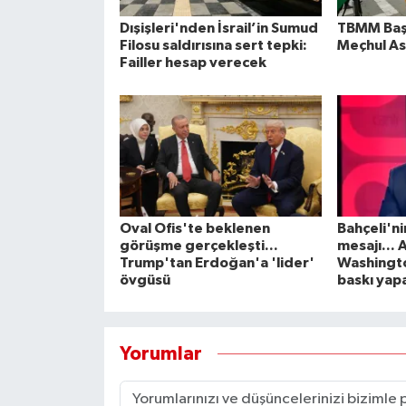
Dışişleri'nden İsrail’in Sumud
TBMM Baş
Filosu saldırısına sert tepki:
Meçhul As
Failler hesap verecek
Oval Ofis'te beklenen
Bahçeli'ni
görüşme gerçekleşti...
mesajı... 
Trump'tan Erdoğan'a 'lider'
Washingt
övgüsü
baskı yap
Yorumlar