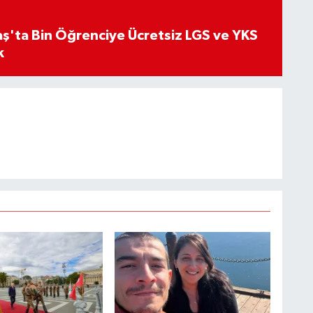
'ta Bin Öğrenciye Ücretsiz LGS ve YKS
k