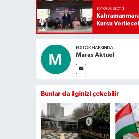
EDITÖRÜN SEÇTIĞI
Kahramanmaraş
Kursu Verilece
EDITÖR HAKKINDA
Maras Aktuel
Bunlar da ilginizi çekebilir