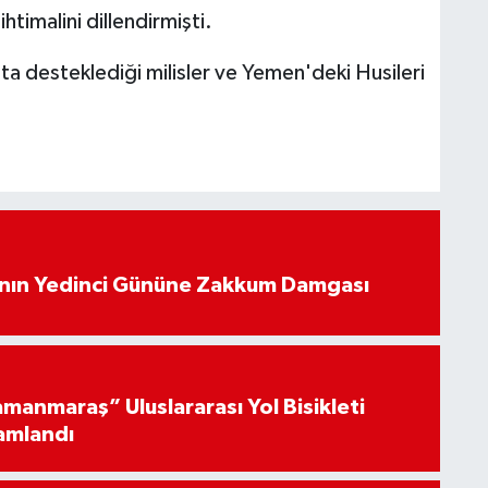
htimalini dillendirmişti.
'ta desteklediği milisler ve Yemen'deki Husileri
’nın Yedinci Gününe Zakkum Damgası
manmaraş” Uluslararası Yol Bisikleti
amlandı