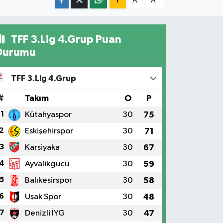
A
A
TFF 3.Lig 4.Grup Puan
Durumu
TFF 3.Lig 4.Grup
#
Takım
O
P
1
Kütahyaspor
30
75
2
Eskişehirspor
30
71
3
Karsiyaka
30
67
4
Ayvalikgucu
30
59
5
Balıkesirspor
30
58
6
Uşak Spor
30
48
7
Denizli İYG
30
47