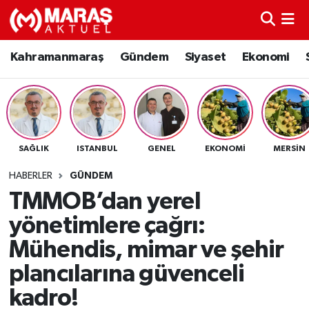
Kahramanmaraş
Nöbetçi Eczaneler
Kahramanmaraş
Gündem
Siyaset
Ekonomi
Gündem
Hava Durumu
Siyaset
Namaz Vakitleri
SAĞLIK
ISTANBUL
GENEL
EKONOMI
MERSIN
Ekonomi
Trafik Durumu
HABERLER
GÜNDEM
Spor
TFF 3.Lig 4.Grup Puan Durumu ve Fikstür
TMMOB’dan yerel
yönetimlere çağrı:
Sağlık
Tüm Manşetler
Mühendis, mimar ve şehir
Teknoloji
Son Dakika Haberleri
plancılarına güvenceli
kadro!
Eğitim
Haber Arşivi