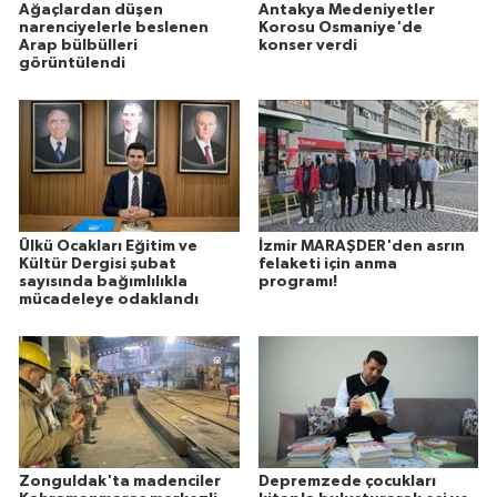
Ağaçlardan düşen
Antakya Medeniyetler
narenciyelerle beslenen
Korosu Osmaniye'de
Arap bülbülleri
konser verdi
görüntülendi
Ülkü Ocakları Eğitim ve
İzmir MARAŞDER'den asrın
Kültür Dergisi şubat
felaketi için anma
sayısında bağımlılıkla
programı!
mücadeleye odaklandı
Zonguldak'ta madenciler
Depremzede çocukları