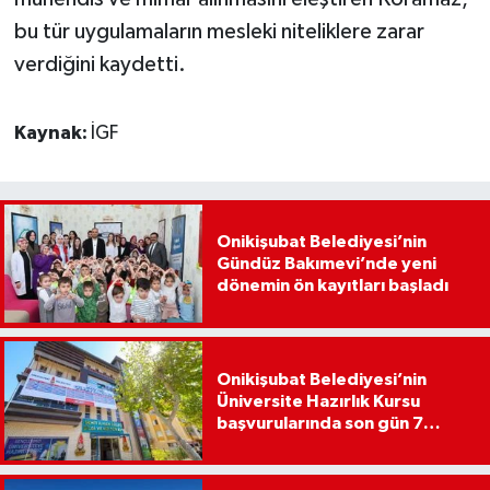
bu tür uygulamaların mesleki niteliklere zarar
verdiğini kaydetti.
Kaynak:
İGF
Onikişubat Belediyesi’nin
Gündüz Bakımevi’nde yeni
dönemin ön kayıtları başladı
Onikişubat Belediyesi’nin
Üniversite Hazırlık Kursu
başvurularında son gün 7
Ağustos