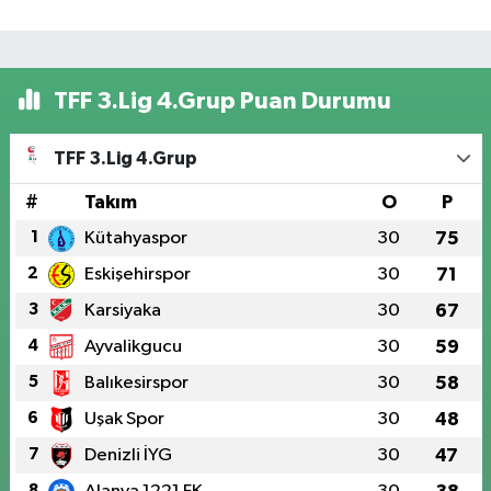
TFF 3.Lig 4.Grup Puan Durumu
TFF 3.Lig 4.Grup
#
Takım
O
P
1
Kütahyaspor
30
75
2
Eskişehirspor
30
71
3
Karsiyaka
30
67
4
Ayvalikgucu
30
59
5
Balıkesirspor
30
58
6
Uşak Spor
30
48
7
Denizli İYG
30
47
8