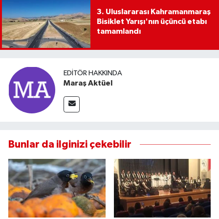
3. Uluslararası Kahramanmaraş
Bisiklet Yarışı'nın üçüncü etabı
tamamlandı
EDITÖR HAKKINDA
Maraş Aktüel
Bunlar da ilginizi çekebilir