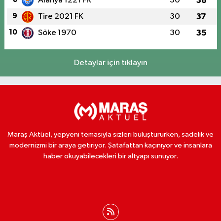
Alanya 1221 FK
30
38
9
Tire 2021 FK
30
37
10
Söke 1970
30
35
Detaylar için tıklayın
Maraş Aktüel, yepyeni temasıyla sizleri buluştururken, sadelik ve
modernizmi bir araya getiriyor. Şatafattan kaçınıyor ve insanlara
haber okuyabilecekleri bir altyapı sunuyor.