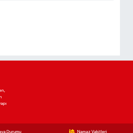
en,
n
yapı
ava Durumu
Namaz Vakitleri