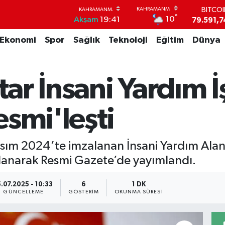
BITCO
°
79.591,7
10
Akşam
19:41
DOLA
45,4362
Ekonomi
Spor
Sağlık
Teknoloji
Eğitim
Dünya
EUR
53,3869
STERL
tar İnsani Yardım İş
61,6038
G.ALT
6862,09
smi'leşti
BİST1
14.598
asım 2024’te imzalanan İnsani Yardım Alanı
lanarak Resmi Gazete’de yayımlandı.
5.07.2025 - 10:33
6
1 DK
GÜNCELLEME
GÖSTERIM
OKUNMA SÜRESI