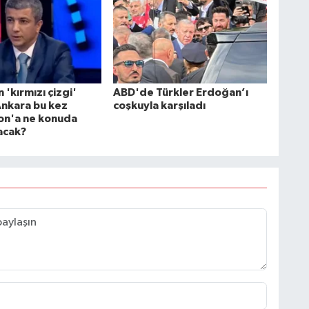
n 'kırmızı çizgi'
ABD'de Türkler Erdoğan’ı
Ankara bu kez
coşkuyla karşıladı
on'a ne konuda
acak?