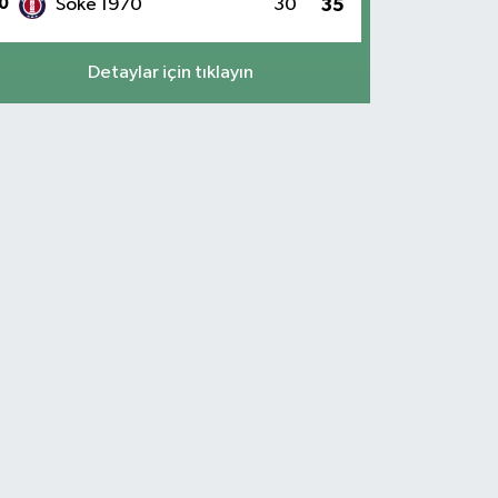
0
Söke 1970
30
35
Detaylar için tıklayın