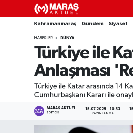
Kahramanmaraş
Nöbetçi Eczaneler
Kahramanmaraş
Gündem
Siyaset
Gündem
Hava Durumu
HABERLER
DÜNYA
Türkiye ile Ka
Siyaset
Namaz Vakitleri
Anlaşması 'Re
Ekonomi
Trafik Durumu
Spor
TFF 3.Lig 4.Grup Puan Durumu ve Fikstür
Türkiye ile Katar arasında 14 K
Cumhurbaşkanı Kararı ile onay
Sağlık
Tüm Manşetler
MARAŞ AKTÜEL
15.07.2025 - 10:33
1
Teknoloji
Son Dakika Haberleri
EDITÖR
YAYINLANMA
Eğitim
Haber Arşivi