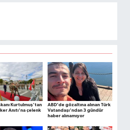
kanı Kurtulmuş'tan
ABD’de gözaltına alınan Türk
ker Anıtı'na çelenk
Vatandaşı'ndan 3 gündür
haber alınamıyor