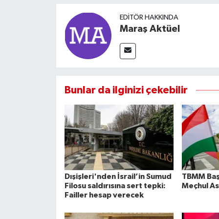
EDITÖR HAKKINDA
Maraş Aktüel
Bunlar da ilginizi çekebilir
Dışişleri'nden İsrail’in Sumud
TBMM Baş
Filosu saldırısına sert tepki:
Meçhul As
Failler hesap verecek