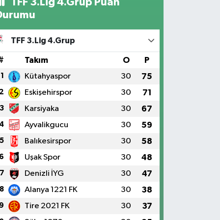
TFF 3.Lig 4.Grup Puan
Durumu
TFF 3.Lig 4.Grup
#
Takım
O
P
1
Kütahyaspor
30
75
2
Eskişehirspor
30
71
3
Karsiyaka
30
67
4
Ayvalikgucu
30
59
5
Balıkesirspor
30
58
6
Uşak Spor
30
48
7
Denizli İYG
30
47
8
Alanya 1221 FK
30
38
9
Tire 2021 FK
30
37