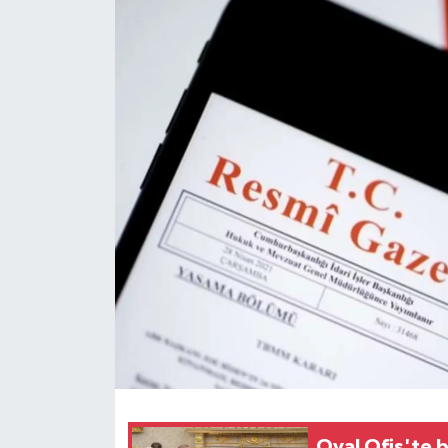
Dünya
Kültür Sanat
Oval Ofis'te 