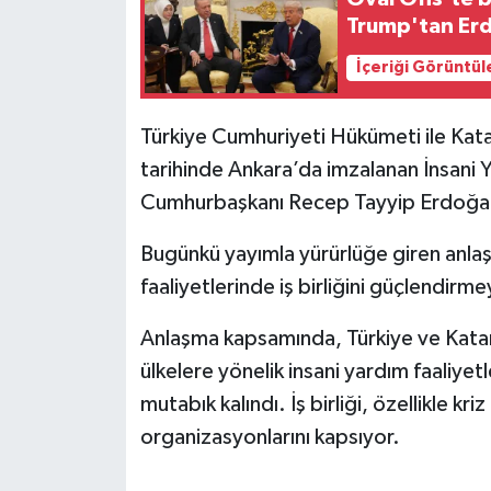
Trump'tan Erd
İçeriği Görüntül
Türkiye Cumhuriyeti Hükümeti ile Kat
tarihinde Ankara’da imzalanan İnsani Y
Cumhurbaşkanı Recep Tayyip Erdoğan’
Bugünkü yayımla yürürlüğe giren anlaşm
faaliyetlerinde iş birliğini güçlendirme
Anlaşma kapsamında, Türkiye ve Katar
ülkelere yönelik insani yardım faaliyetl
mutabık kalındı. İş birliği, özellikle k
organizasyonlarını kapsıyor.