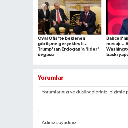
Oval Ofis'te beklenen
Bahçeli'ni
görüşme gerçekleşti...
mesajı... 
Trump'tan Erdoğan'a 'lider'
Washingt
övgüsü
baskı yap
Yorumlar