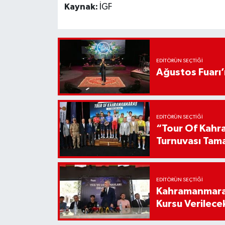
Kaynak:
İGF
EDITÖRÜN SEÇTIĞI
Ağustos Fuarı
EDITÖRÜN SEÇTIĞI
“Tour Of Kahra
Turnuvası Tam
EDITÖRÜN SEÇTIĞI
Kahramanmaraş
Kursu Verilece