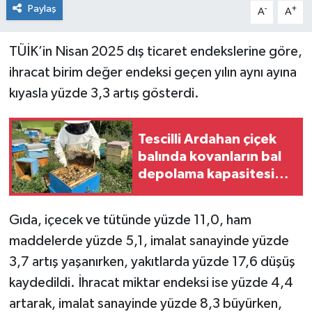
Paylaş
-
+
A
A
TÜİK’in Nisan 2025 dış ticaret endekslerine göre,
ihracat birim değer endeksi geçen yılın aynı ayına
kıyasla yüzde 3,3 artış gösterdi.
Tescilli Ardahan çiçek
balında kovanların bal
depolama kapasitesi
artırılıyor
Gıda, içecek ve tütünde yüzde 11,0, ham
maddelerde yüzde 5,1, imalat sanayinde yüzde
3,7 artış yaşanırken, yakıtlarda yüzde 17,6 düşüş
kaydedildi. İhracat miktar endeksi ise yüzde 4,4
artarak, imalat sanayinde yüzde 8,3 büyürken,