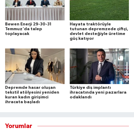
Bewen Enerji 29-30-31
Hayata traktörüyle
Temmuz'da talep
tutunan depremzede çiftçi,
toplayacak
devlet desteğiyle üretime
güç katıyor
Depremde hasar oluşan
Türkiye diş implantı
tekstil atölyesini yeniden
ihracatında yeni pazarlara
kuran kadın girişimci
odaklandı
ihracata başladı
Yorumlar