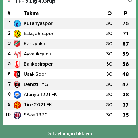
TFF 3.Lig 4.Grup
#
Takım
O
P
1
Kütahyaspor
30
75
2
Eskişehirspor
30
71
3
Karsiyaka
30
67
4
Ayvalikgucu
30
59
5
Balıkesirspor
30
58
6
Uşak Spor
30
48
7
Denizli İYG
30
47
8
Alanya 1221 FK
30
38
9
Tire 2021 FK
30
37
10
Söke 1970
30
35
Detaylar için tıklayın