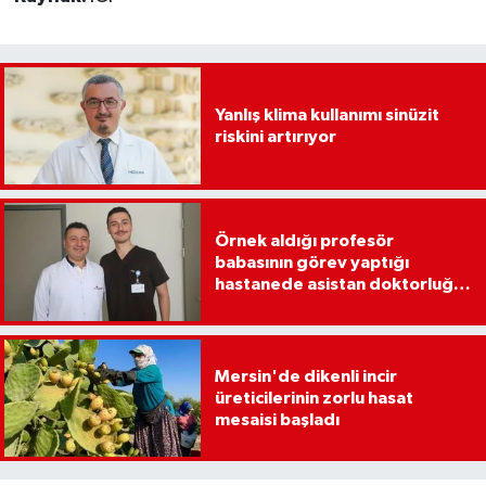
Yanlış klima kullanımı sinüzit
riskini artırıyor
Örnek aldığı profesör
babasının görev yaptığı
hastanede asistan doktorluğa
başladı
Mersin'de dikenli incir
üreticilerinin zorlu hasat
mesaisi başladı