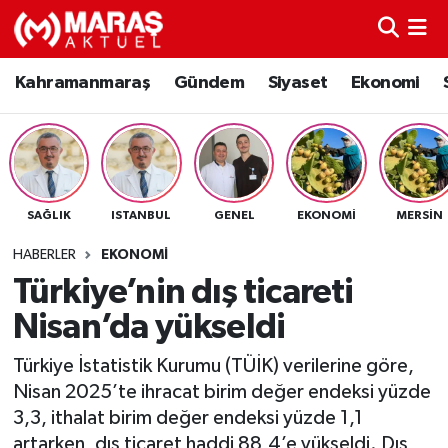
Kahramanmaraş
Nöbetçi Eczaneler
Kahramanmaraş
Gündem
Siyaset
Ekonomi
Gündem
Hava Durumu
Siyaset
Namaz Vakitleri
SAĞLIK
ISTANBUL
GENEL
EKONOMI
MERSIN
Ekonomi
Trafik Durumu
HABERLER
EKONOMI
Spor
TFF 3.Lig 4.Grup Puan Durumu ve Fikstür
Türkiye’nin dış ticareti
Nisan’da yükseldi
Sağlık
Tüm Manşetler
Türkiye İstatistik Kurumu (TÜİK) verilerine göre,
Teknoloji
Son Dakika Haberleri
Nisan 2025’te ihracat birim değer endeksi yüzde
3,3, ithalat birim değer endeksi yüzde 1,1
Eğitim
Haber Arşivi
artarken, dış ticaret haddi 88,4’e yükseldi. Dış