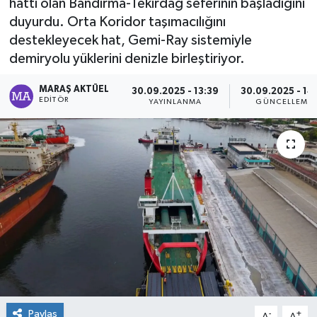
hattı olan Bandırma-Tekirdağ seferinin başladığını
duyurdu. Orta Koridor taşımacılığını
Dünya
destekleyecek hat, Gemi-Ray sistemiyle
demiryolu yüklerini denizle birleştiriyor.
Kültür Sanat
MARAŞ AKTÜEL
30.09.2025 - 13:39
30.09.2025 - 14
EDITÖR
YAYINLANMA
GÜNCELLEME
Paylaş
-
+
A
A