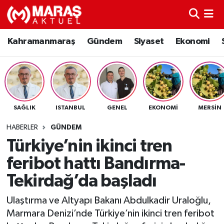
Kahramanmaraş
Nöbetçi Eczaneler
Kahramanmaraş
Gündem
Siyaset
Ekonomi
Gündem
Hava Durumu
Siyaset
Namaz Vakitleri
SAĞLIK
ISTANBUL
GENEL
EKONOMI
MERSIN
Ekonomi
Trafik Durumu
HABERLER
GÜNDEM
Spor
TFF 3.Lig 4.Grup Puan Durumu ve Fikstür
Türkiye’nin ikinci tren
feribot hattı Bandırma-
Sağlık
Tüm Manşetler
Tekirdağ’da başladı
Teknoloji
Son Dakika Haberleri
Ulaştırma ve Altyapı Bakanı Abdulkadir Uraloğlu,
Marmara Denizi’nde Türkiye’nin ikinci tren feribot
Eğitim
Haber Arşivi