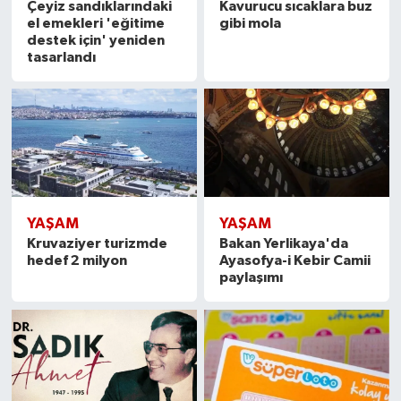
Çeyiz sandıklarındaki
Kavurucu sıcaklara buz
el emekleri 'eğitime
gibi mola
destek için' yeniden
tasarlandı
YAŞAM
YAŞAM
Kruvaziyer turizmde
Bakan Yerlikaya'da
hedef 2 milyon
Ayasofya-i Kebir Camii
paylaşımı