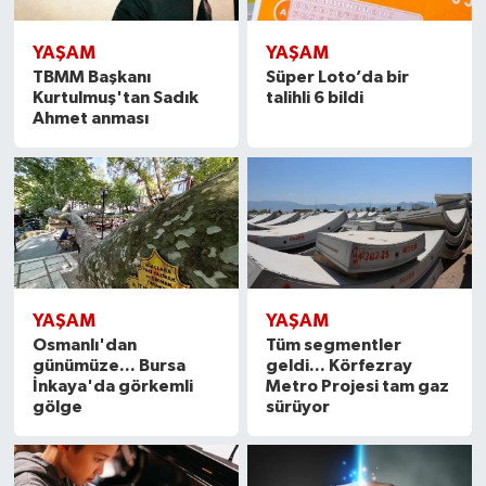
YAŞAM
YAŞAM
TBMM Başkanı
Süper Loto’da bir
Kurtulmuş'tan Sadık
talihli 6 bildi
Ahmet anması
YAŞAM
YAŞAM
Osmanlı'dan
Tüm segmentler
günümüze... Bursa
geldi... Körfezray
İnkaya'da görkemli
Metro Projesi tam gaz
gölge
sürüyor