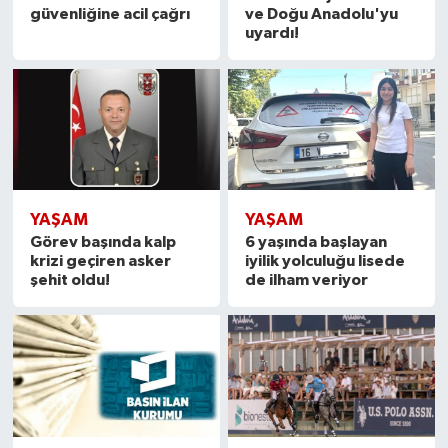
güvenliğine acil çağrı
ve Doğu Anadolu'yu
uyardı!
YAŞAM
YAŞAM
Görev başında kalp
6 yaşında başlayan
krizi geçiren asker
iyilik yolculuğu lisede
şehit oldu!
de ilham veriyor