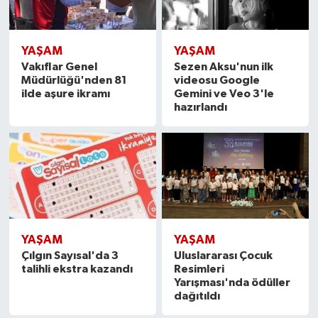
YAŞAM
YAŞAM
Vakıflar Genel
Sezen Aksu'nun ilk
Müdürlüğü'nden 81
videosu Google
ilde aşure ikramı
Gemini ve Veo 3'le
hazırlandı
YAŞAM
YAŞAM
Çılgın Sayısal'da 3
Uluslararası Çocuk
talihli ekstra kazandı
Resimleri
Yarışması'nda ödüller
dağıtıldı