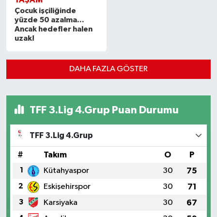
Çocuk işçiliğinde
yüzde 50 azalma...
Ancak hedefler halen
uzak!
DAHA FAZLA GÖSTER
TFF 3.Lig 4.Grup Puan Durumu
TFF 3.Lig 4.Grup
#
Takım
O
P
1
Kütahyaspor
30
75
2
Eskişehirspor
30
71
3
Karsiyaka
30
67