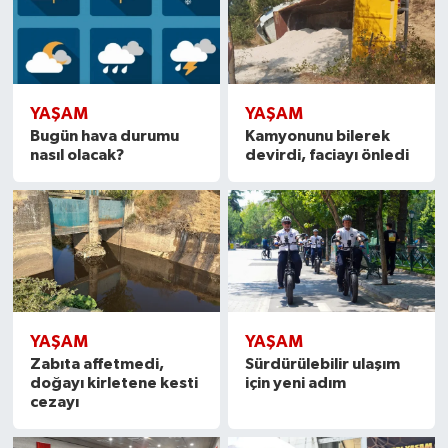
YAŞAM
YAŞAM
Bugün hava durumu
Kamyonunu bilerek
nasıl olacak?
devirdi, faciayı önledi
YAŞAM
YAŞAM
Zabıta affetmedi,
Sürdürülebilir ulaşım
doğayı kirletene kesti
için yeni adım
cezayı