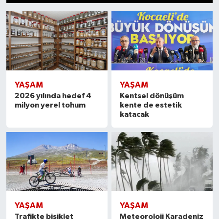
1
2
3
4
5
6
7
8
9
10
11
12
13
14
15
Dünya
Kültür Sanat
YAŞAM
YAŞAM
2026 yılında hedef 4
Kentsel dönüşüm
milyon yerel tohum
kente de estetik
katacak
YAŞAM
YAŞAM
Trafikte bisiklet
Meteoroloji Karadeniz