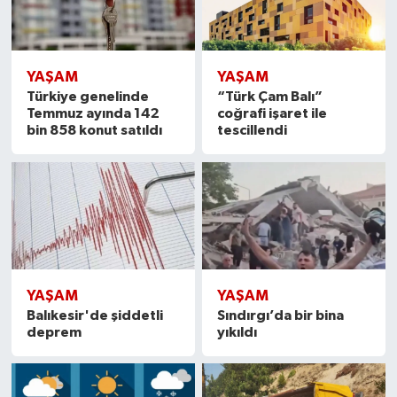
YAŞAM
YAŞAM
Türkiye genelinde
“Türk Çam Balı”
Temmuz ayında 142
coğrafi işaret ile
bin 858 konut satıldı
tescillendi
YAŞAM
YAŞAM
Balıkesir'de şiddetli
Sındırgı’da bir bina
deprem
yıkıldı