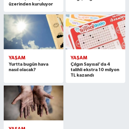
üzerinden kuruluyor
YAŞAM
YAŞAM
Yurtta bugün hava
Çılgın Sayısal'da 4
nasıl olacak?
talihli ekstra 10 milyon
TL kazandı
YAŞAM