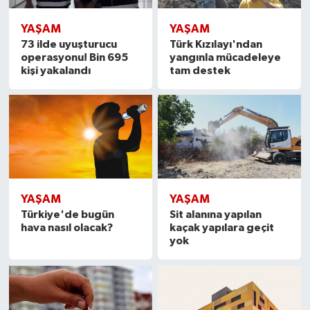
YAŞAM
YAŞAM
73 ilde uyuşturucu
Türk Kızılayı'ndan
operasyonu! Bin 695
yangınla mücadeleye
kişi yakalandı
tam destek
YAŞAM
YAŞAM
Türkiye'de bugün
Sit alanına yapılan
hava nasıl olacak?
kaçak yapılara geçit
yok