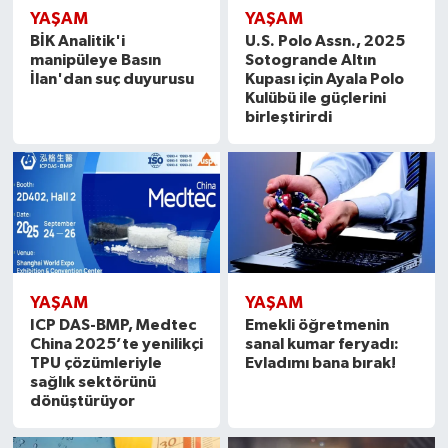
YAŞAM
YAŞAM
BİK Analitik'i
U.S. Polo Assn., 2025
manipüleye Basın
Sotogrande Altın
İlan'dan suç duyurusu
Kupası için Ayala Polo
Kulübü ile güçlerini
birleştirirdi
YAŞAM
YAŞAM
ICP DAS-BMP, Medtec
Emekli öğretmenin
China 2025’te yenilikçi
sanal kumar feryadı:
TPU çözümleriyle
Evladımı bana bırak!
sağlık sektörünü
dönüştürüyor