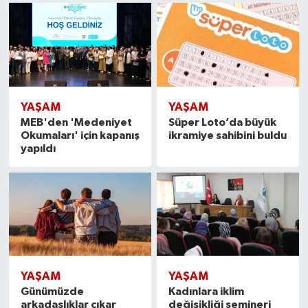
YAŞAM
YAŞAM
MEB'den 'Medeniyet
Süper Loto’da büyük
Okumaları' için kapanış
ikramiye sahibini buldu
yapıldı
YAŞAM
YAŞAM
Günümüzde
Kadınlara iklim
arkadaşlıklar çıkar
değişikliği semineri