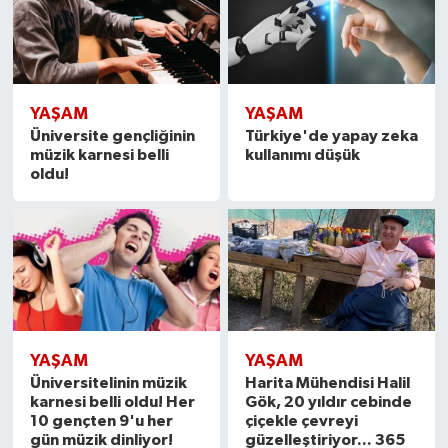
YAŞAM
YAŞAM
Üniversite gençliğinin
Türkiye'de yapay zeka
müzik karnesi belli
kullanımı düşük
oldu!
YAŞAM
YAŞAM
Üniversitelinin müzik
Harita Mühendisi Halil
karnesi belli oldu! Her
Gök, 20 yıldır cebinde
10 gençten 9'u her
çiçekle çevreyi
gün müzik dinliyor!
güzelleştiriyor... 365