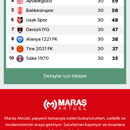
4
Ayvalikgucu
30
59
5
Balıkesirspor
30
58
6
Uşak Spor
30
48
7
Denizli İYG
30
47
8
Alanya 1221 FK
30
38
9
Tire 2021 FK
30
37
10
Söke 1970
30
35
Detaylar için tıklayın
Maraş Aktüel, yepyeni temasıyla sizleri buluştururken, sadelik ve
modernizmi bir araya getiriyor. Şatafattan kaçınıyor ve insanlara