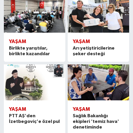
YAŞAM
YAŞAM
Birlikte yarıştılar,
Arı yetiştiricilerine
birlikte kazandılar
şeker desteği
YAŞAM
YAŞAM
PTT AŞ'den
Sağlık Bakanlığı
İzetbegoviç'e özel pul
ekipleri 'temiz hava'
denetiminde