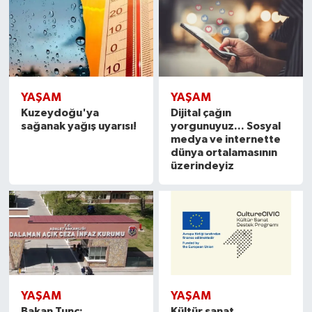
YAŞAM
YAŞAM
Kuzeydoğu'ya
Dijital çağın
sağanak yağış uyarısı!
yorgunuyuz... Sosyal
medya ve internette
dünya ortalamasının
üzerindeyiz
YAŞAM
YAŞAM
Bakan Tunç:
Kültür sanat