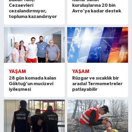
Cezaevleri
kuruluşlarına 20 bin
cezalandırmıyor,
Avro'ya kadar destek
topluma kazandırıyor
YAŞAM
YAŞAM
28 gün komada kalan
Rüzgar ve sıcaklık bir
Göktuğ’un mucizevi
arada! Termometreler
iyileşmesi
patlayabilir