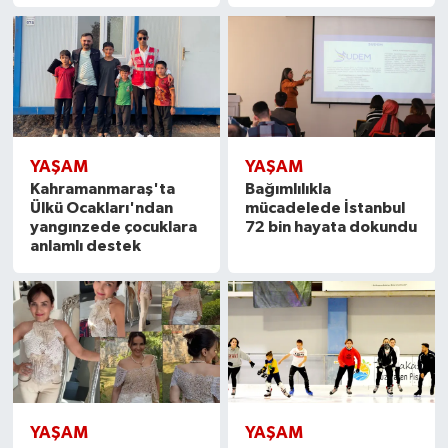
YAŞAM
YAŞAM
Kahramanmaraş'ta
Bağımlılıkla
Ülkü Ocakları'ndan
mücadelede İstanbul
yangınzede çocuklara
72 bin hayata dokundu
anlamlı destek
YAŞAM
YAŞAM