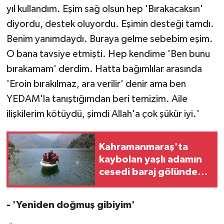
yıl kullandım. Eşim sağ olsun hep 'Bırakacaksın'
diyordu, destek oluyordu. Eşimin desteği tamdı.
Benim yanımdaydı. Buraya gelme sebebim eşim.
O bana tavsiye etmişti. Hep kendime 'Ben bunu
bırakamam' derdim. Hatta bağımlılar arasında
'Eroin bırakılmaz, ara verilir' denir ama ben
YEDAM'la tanıştığımdan beri temizim. Aile
ilişkilerim kötüydü, şimdi Allah'a çok şükür iyi.'
Kahramanmaraş'ta
kaybolan yaşlı adamın
cesedi baraj gölünde
bulundu
- 'Yeniden doğmuş gibiyim'