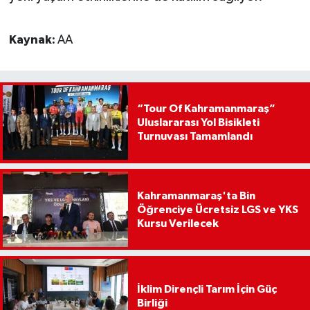
Kaynak:
AA
“Tour Of Kahramanmaraş”
Uluslararası Yol Bisikleti
Turnuvası Tamamlandı
Kahramanmaraş'ta Bin
Öğrenciye Ücretsiz LGS ve YKS
Kursu Verilecek
İklim Dirençli Tarım İçin Güç
Birliği