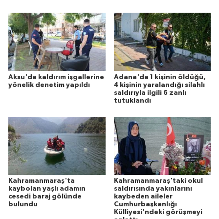
Aksu'da kaldırım işgallerine
Adana'da 1 kişinin öldüğü,
yönelik denetim yapıldı
4 kişinin yaralandığı silahlı
saldırıyla ilgili 6 zanlı
tutuklandı
Kahramanmaraş'ta
Kahramanmaraş'taki okul
kaybolan yaşlı adamın
saldırısında yakınlarını
cesedi baraj gölünde
kaybeden aileler
bulundu
Cumhurbaşkanlığı
Külliyesi'ndeki görüşmeyi