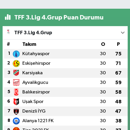
TFF 3.Lig 4.Grup Puan Durumu
TFF 3.Lig 4.Grup
#
Takım
O
P
1
Kütahyaspor
30
75
2
Eskişehirspor
30
71
3
Karsiyaka
30
67
4
Ayvalikgucu
30
59
5
Balıkesirspor
30
58
6
Uşak Spor
30
48
7
Denizli İYG
30
47
8
Alanya 1221 FK
30
38