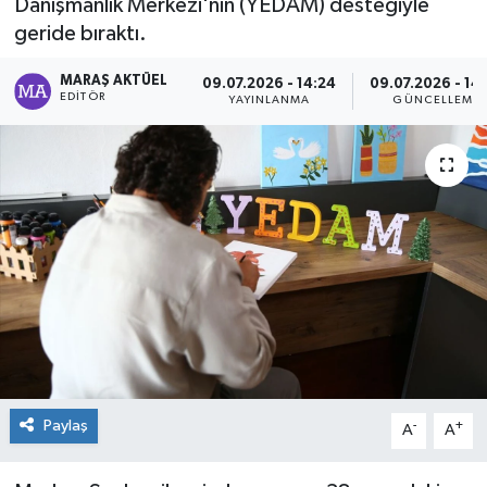
Danışmanlık Merkezi'nin (YEDAM) desteğiyle
geride bıraktı.
Dünya
MARAŞ AKTÜEL
09.07.2026 - 14:24
09.07.2026 - 14
Kültür Sanat
EDITÖR
YAYINLANMA
GÜNCELLEME
Paylaş
-
+
A
A