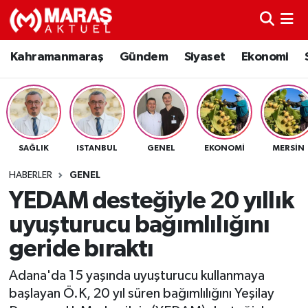
Kahramanmaraş
Nöbetçi Eczaneler
Kahramanmaraş
Gündem
Siyaset
Ekonomi
Gündem
Hava Durumu
Siyaset
Namaz Vakitleri
SAĞLIK
ISTANBUL
GENEL
EKONOMI
MERSIN
Ekonomi
Trafik Durumu
HABERLER
GENEL
Spor
TFF 3.Lig 4.Grup Puan Durumu ve Fikstür
YEDAM desteğiyle 20 yıllık
uyuşturucu bağımlılığını
Sağlık
Tüm Manşetler
geride bıraktı
Teknoloji
Son Dakika Haberleri
Adana'da 15 yaşında uyuşturucu kullanmaya
başlayan Ö.K, 20 yıl süren bağımlılığını Yeşilay
Eğitim
Haber Arşivi