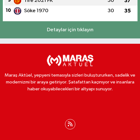
9
Tire 2021 FK
30
37
10
Söke 1970
30
35
Detaylar için tıklayın
Maraş Aktüel, yepyeni temasıyla sizleri buluştururken, sadelik ve
modernizmi bir araya getiriyor. Şatafattan kaçınıyor ve insanlara
haber okuyabilecekleri bir altyapı sunuyor.