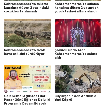
Kahramanmaraş'ta sulama
Kahramanmaraş'ta sulama
kanalına düşen 2 yaşındaki
kanalına düşen 2 yaşındaki
çocuk kurtarılamadı
çocuk tedavi altına alındı
Kahramanmaraş'ta sıcak
Şarkıcı Funda Arar
hava etkisini sürdürüyor
Kahramanmaraş'ta sahne
aldı
Geleneksel Ağustos Fuarı
Büyükşehir’den Andırın’a
Pazar Günü Eğlence Dolu İki
Yeni Köprü
Programla Devam Edecek