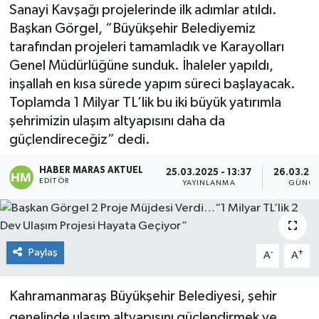
Sanayi Kavşağı projelerinde ilk adımlar atıldı.
Dünya
Başkan Görgel, “Büyükşehir Belediyemiz
tarafından projeleri tamamladık ve Karayolları
Kültür Sanat
Genel Müdürlüğüne sunduk. İhaleler yapıldı,
inşallah en kısa sürede yapım süreci başlayacak.
Toplamda 1 Milyar TL’lik bu iki büyük yatırımla
şehrimizin ulaşım altyapısını daha da
güçlendireceğiz” dedi.
HABER MARAS AKTUEL
25.03.2025 - 13:37
26.03.202
EDITÖR
YAYINLANMA
GÜNCE
Paylaş
-
+
A
A
Kahramanmaraş Büyükşehir Belediyesi, şehir
genelinde ulaşım altyapısını güçlendirmek ve