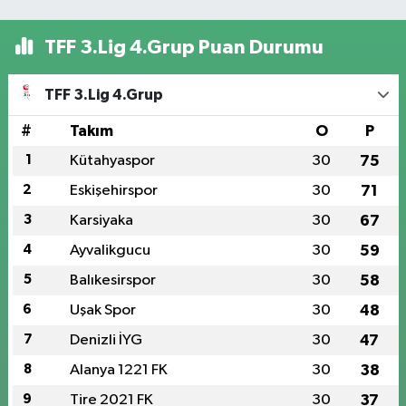
TFF 3.Lig 4.Grup Puan Durumu
TFF 3.Lig 4.Grup
#
Takım
O
P
1
Kütahyaspor
30
75
2
Eskişehirspor
30
71
3
Karsiyaka
30
67
4
Ayvalikgucu
30
59
5
Balıkesirspor
30
58
6
Uşak Spor
30
48
7
Denizli İYG
30
47
8
Alanya 1221 FK
30
38
9
Tire 2021 FK
30
37