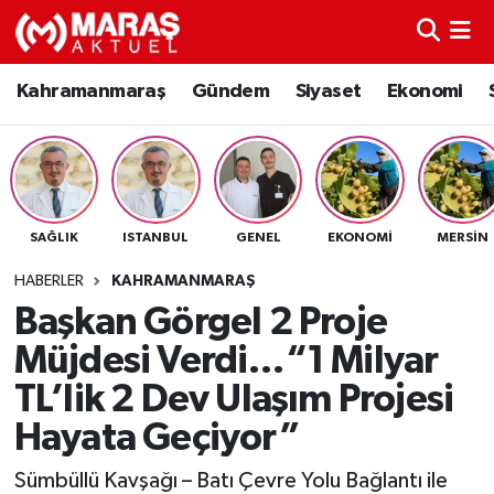
Kahramanmaraş
Nöbetçi Eczaneler
Kahramanmaraş
Gündem
Siyaset
Ekonomi
Gündem
Hava Durumu
Siyaset
Namaz Vakitleri
SAĞLIK
ISTANBUL
GENEL
EKONOMI
MERSIN
Ekonomi
Trafik Durumu
HABERLER
KAHRAMANMARAŞ
Spor
TFF 3.Lig 4.Grup Puan Durumu ve Fikstür
Başkan Görgel 2 Proje
Müjdesi Verdi…“1 Milyar
Sağlık
Tüm Manşetler
TL’lik 2 Dev Ulaşım Projesi
Teknoloji
Son Dakika Haberleri
Hayata Geçiyor”
Eğitim
Haber Arşivi
Sümbüllü Kavşağı – Batı Çevre Yolu Bağlantı ile