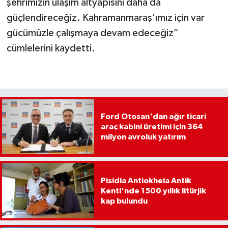
şehrimizin ulaşım altyapısını daha da
güçlendireceğiz. Kahramanmaraş’ımız için var
gücümüzle çalışmaya devam edeceğiz”
cümlelerini kaydetti.
Ford Otosan'dan ağır ticari
araç kabini üretimi için 364
milyon avroluk yatırım
Pisidia Antiokheia Antik
Kenti'nde 1500 yıllık litürjik
kap bulundu