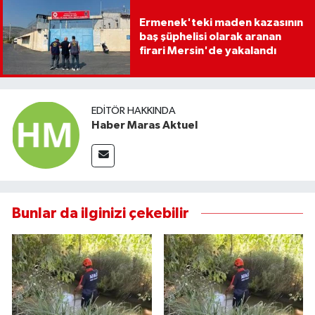
Ermenek'teki maden kazasının
baş şüphelisi olarak aranan
firari Mersin'de yakalandı
EDITÖR HAKKINDA
Haber Maras Aktuel
Bunlar da ilginizi çekebilir