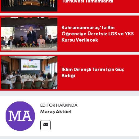
Turnuvası Tamamlandı
Kahramanmaraş'ta Bin
Öğrenciye Ücretsiz LGS ve YKS
Kursu Verilecek
İklim Dirençli Tarım İçin Güç
Birliği
EDITÖR HAKKINDA
Maraş Aktüel