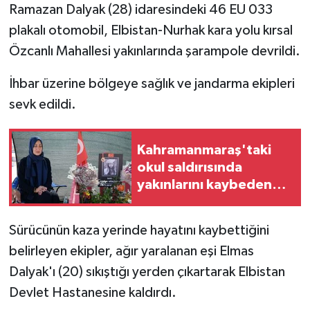
Ramazan Dalyak (28) idaresindeki 46 EU 033
plakalı otomobil, Elbistan-Nurhak kara yolu kırsal
Özcanlı Mahallesi yakınlarında şarampole devrildi.
İhbar üzerine bölgeye sağlık ve jandarma ekipleri
sevk edildi.
Kahramanmaraş'taki
okul saldırısında
yakınlarını kaybeden
aileler
Cumhurbaşkanlığı
Sürücünün kaza yerinde hayatını kaybettiğini
Külliyesi'ndeki
belirleyen ekipler, ağır yaralanan eşi Elmas
görüşmeyi anlattı
Dalyak'ı (20) sıkıştığı yerden çıkartarak Elbistan
Devlet Hastanesine kaldırdı.