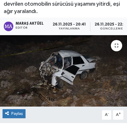
devrilen otomobilin sürücüsü yaşamını yitirdi, eşi
Dünya
ağır yaralandı.
MARAŞ AKTÜEL
Kültür Sanat
26.11.2025 - 20:41
26.11.2025 - 22:2
EDITÖR
YAYINLANMA
GÜNCELLEME
Paylaş
-
+
A
A