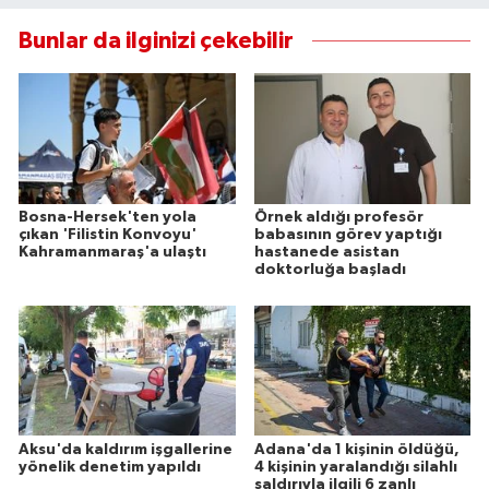
Bunlar da ilginizi çekebilir
Bosna-Hersek'ten yola
Örnek aldığı profesör
çıkan 'Filistin Konvoyu'
babasının görev yaptığı
Kahramanmaraş'a ulaştı
hastanede asistan
doktorluğa başladı
Aksu'da kaldırım işgallerine
Adana'da 1 kişinin öldüğü,
yönelik denetim yapıldı
4 kişinin yaralandığı silahlı
saldırıyla ilgili 6 zanlı