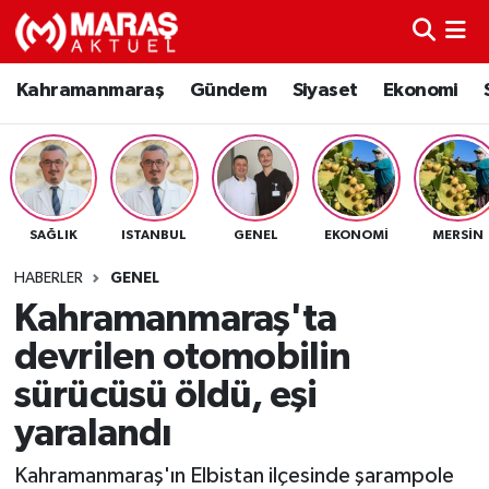
Kahramanmaraş
Nöbetçi Eczaneler
Kahramanmaraş
Gündem
Siyaset
Ekonomi
Gündem
Hava Durumu
Siyaset
Namaz Vakitleri
SAĞLIK
ISTANBUL
GENEL
EKONOMI
MERSIN
Ekonomi
Trafik Durumu
HABERLER
GENEL
Spor
TFF 3.Lig 4.Grup Puan Durumu ve Fikstür
Kahramanmaraş'ta
devrilen otomobilin
Sağlık
Tüm Manşetler
sürücüsü öldü, eşi
Teknoloji
Son Dakika Haberleri
yaralandı
Eğitim
Haber Arşivi
Kahramanmaraş'ın Elbistan ilçesinde şarampole