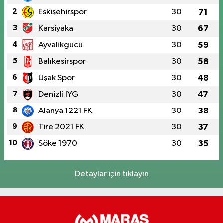
2
Eskişehirspor
30
71
3
Karsiyaka
30
67
4
Ayvalikgucu
30
59
5
Balıkesirspor
30
58
6
Uşak Spor
30
48
7
Denizli İYG
30
47
8
Alanya 1221 FK
30
38
9
Tire 2021 FK
30
37
10
Söke 1970
30
35
Detaylar için tıklayın