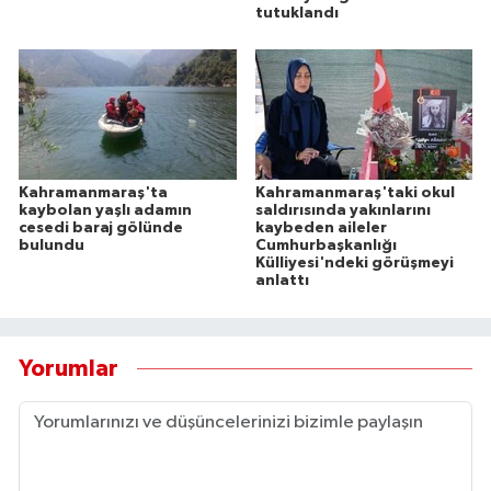
tutuklandı
Kahramanmaraş'ta
Kahramanmaraş'taki okul
kaybolan yaşlı adamın
saldırısında yakınlarını
cesedi baraj gölünde
kaybeden aileler
bulundu
Cumhurbaşkanlığı
Külliyesi'ndeki görüşmeyi
anlattı
Yorumlar