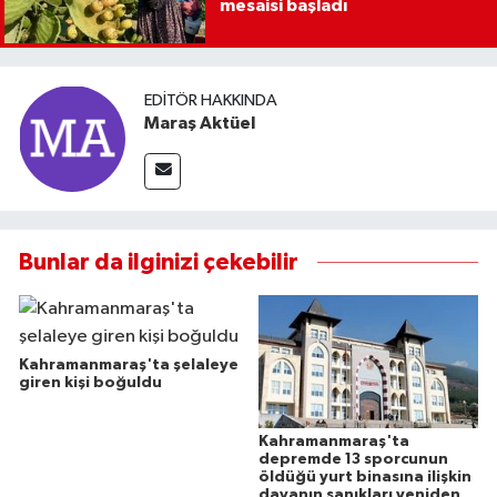
mesaisi başladı
EDITÖR HAKKINDA
Maraş Aktüel
Bunlar da ilginizi çekebilir
Kahramanmaraş'ta şelaleye
giren kişi boğuldu
Kahramanmaraş'ta
depremde 13 sporcunun
öldüğü yurt binasına ilişkin
davanın sanıkları yeniden