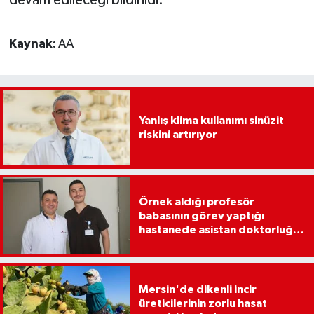
devam edileceği bildirildi.
Kaynak:
AA
Yanlış klima kullanımı sinüzit
riskini artırıyor
Örnek aldığı profesör
babasının görev yaptığı
hastanede asistan doktorluğa
başladı
Mersin'de dikenli incir
üreticilerinin zorlu hasat