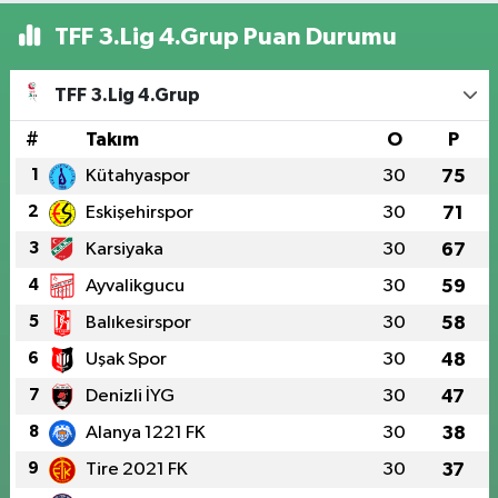
TFF 3.Lig 4.Grup Puan Durumu
TFF 3.Lig 4.Grup
#
Takım
O
P
1
Kütahyaspor
30
75
2
Eskişehirspor
30
71
3
Karsiyaka
30
67
4
Ayvalikgucu
30
59
5
Balıkesirspor
30
58
6
Uşak Spor
30
48
7
Denizli İYG
30
47
8
Alanya 1221 FK
30
38
9
Tire 2021 FK
30
37