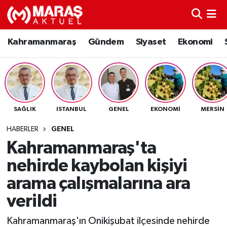
Kahramanmaraş
Nöbetçi Eczaneler
Kahramanmaraş
Gündem
Siyaset
Ekonomi
Gündem
Hava Durumu
Siyaset
Namaz Vakitleri
SAĞLIK
ISTANBUL
GENEL
EKONOMI
MERSIN
Ekonomi
Trafik Durumu
HABERLER
GENEL
Spor
TFF 3.Lig 4.Grup Puan Durumu ve Fikstür
Kahramanmaraş'ta
nehirde kaybolan kişiyi
Sağlık
Tüm Manşetler
arama çalışmalarına ara
Teknoloji
Son Dakika Haberleri
verildi
Eğitim
Haber Arşivi
Kahramanmaraş'ın Onikişubat ilçesinde nehirde