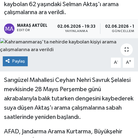
kaybolan 62 yaşındaki Selman Aktaş'ı arama
Dünya
çalışmalarına ara verildi.
MARAŞ AKTÜEL
Kültür Sanat
02.06.2026 - 19:33
02.06.2026 - 19
EDITÖR
YAYINLANMA
GÜNCELLEME
Paylaş
-
+
A
A
Sarıgüzel Mahallesi Ceyhan Nehri Savruk Şelalesi
mevkisinde 28 Mayıs Perşembe günü
akrabalarıyla balık tutarken dengesini kaybederek
suya düşen Aktaş'ı arama çalışmalarına sabah
saatlerinde yeniden başlandı.
AFAD, Jandarma Arama Kurtarma, Büyükşehir