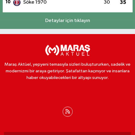
10
Söke 1970
30
35
Detaylar için tıklayın
Maraş Aktüel, yepyeni temasıyla sizleri buluştururken, sadelik ve
modernizmi bir araya getiriyor. Şatafattan kaçınıyor ve insanlara
haber okuyabilecekleri bir altyapı sunuyor.