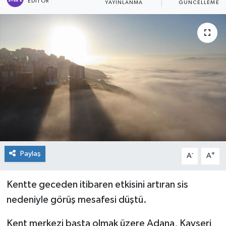
EDITÖR
YAYINLANMA
GÜNCELLEME
Dünya
Kültür Sanat
Paylaş
-
+
A
A
Kentte geceden itibaren etkisini artıran sis
nedeniyle görüş mesafesi düştü.
Kent merkezi başta olmak üzere Adana, Kayseri