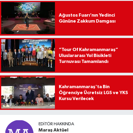
Ağustos Fuarı’nın Yedinci
Gününe Zakkum Damgası
“Tour Of Kahramanmaraş”
Uluslararası Yol Bisikleti
Turnuvası Tamamlandı
Kahramanmaraş'ta Bin
Öğrenciye Ücretsiz LGS ve YKS
Kursu Verilecek
EDITÖR HAKKINDA
Maraş Aktüel