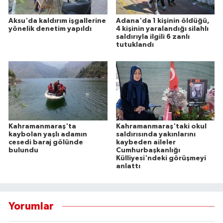
Aksu'da kaldırım işgallerine
Adana'da 1 kişinin öldüğü,
yönelik denetim yapıldı
4 kişinin yaralandığı silahlı
saldırıyla ilgili 6 zanlı
tutuklandı
Kahramanmaraş'ta
Kahramanmaraş'taki okul
kaybolan yaşlı adamın
saldırısında yakınlarını
cesedi baraj gölünde
kaybeden aileler
bulundu
Cumhurbaşkanlığı
Külliyesi'ndeki görüşmeyi
anlattı
Yorumlar