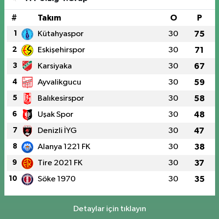
#
Takım
O
P
1
Kütahyaspor
30
75
2
Eskişehirspor
30
71
3
Karsiyaka
30
67
4
Ayvalikgucu
30
59
5
Balıkesirspor
30
58
6
Uşak Spor
30
48
7
Denizli İYG
30
47
8
Alanya 1221 FK
30
38
9
Tire 2021 FK
30
37
10
Söke 1970
30
35
Detaylar için tıklayın