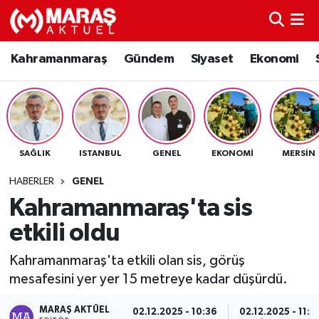
Kahramanmaraş
Nöbetçi Eczaneler
Kahramanmaraş
Gündem
Siyaset
Ekonomi
Gündem
Hava Durumu
Siyaset
Namaz Vakitleri
SAĞLIK
ISTANBUL
GENEL
EKONOMI
MERSIN
Ekonomi
Trafik Durumu
HABERLER
GENEL
Spor
TFF 3.Lig 4.Grup Puan Durumu ve Fikstür
Kahramanmaraş'ta sis
etkili oldu
Sağlık
Tüm Manşetler
Kahramanmaraş'ta etkili olan sis, görüş
Teknoloji
Son Dakika Haberleri
mesafesini yer yer 15 metreye kadar düşürdü.
Eğitim
Haber Arşivi
MARAŞ AKTÜEL
02.12.2025 - 10:36
02.12.2025 - 11:0