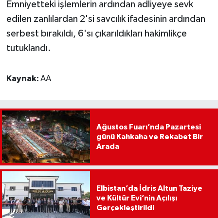
Emniyetteki işlemlerin ardından adliyeye sevk
edilen zanlılardan 2'si savcılık ifadesinin ardından
serbest bırakıldı, 6'sı çıkarıldıkları hakimlikçe
tutuklandı.
Kaynak:
AA
Ağustos Fuarı’nda Pazartesi
günü Kahkaha ve Rekabet Bir
Arada
Elbistan’da İdris Altun Taziye
ve Kültür Evi’nin Açılışı
Gerçekleştirildi