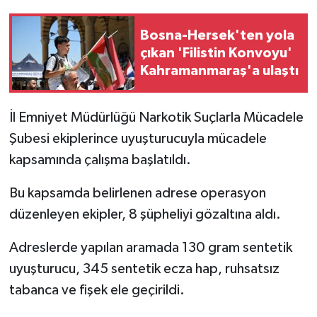
Bosna-Hersek'ten yola
çıkan 'Filistin Konvoyu'
Kahramanmaraş'a ulaştı
İl Emniyet Müdürlüğü Narkotik Suçlarla Mücadele
Şubesi ekiplerince uyuşturucuyla mücadele
kapsamında çalışma başlatıldı.
Bu kapsamda belirlenen adrese operasyon
düzenleyen ekipler, 8 şüpheliyi gözaltına aldı.
Adreslerde yapılan aramada 130 gram sentetik
uyuşturucu, 345 sentetik ecza hap, ruhsatsız
tabanca ve fişek ele geçirildi.