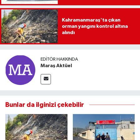
Kahramanmaraş'ta çıkan
orman yangını kontrol altına
alındı
EDITÖR HAKKINDA
Maraş Aktüel
Bunlar da ilginizi çekebilir