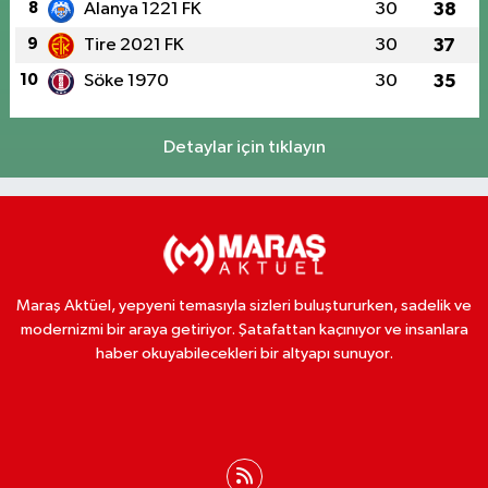
8
Alanya 1221 FK
30
38
9
Tire 2021 FK
30
37
10
Söke 1970
30
35
Detaylar için tıklayın
Maraş Aktüel, yepyeni temasıyla sizleri buluştururken, sadelik ve
modernizmi bir araya getiriyor. Şatafattan kaçınıyor ve insanlara
haber okuyabilecekleri bir altyapı sunuyor.