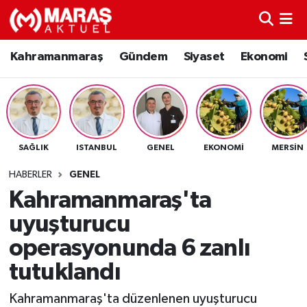
Kahramanmaraş
Nöbetçi Eczaneler
Kahramanmaraş
Gündem
Siyaset
Ekonomi
Gündem
Hava Durumu
Siyaset
Namaz Vakitleri
SAĞLIK
ISTANBUL
GENEL
EKONOMI
MERSIN
Ekonomi
Trafik Durumu
HABERLER
GENEL
Spor
TFF 3.Lig 4.Grup Puan Durumu ve Fikstür
Kahramanmaraş'ta
uyuşturucu
Sağlık
Tüm Manşetler
operasyonunda 6 zanlı
Teknoloji
Son Dakika Haberleri
tutuklandı
Eğitim
Haber Arşivi
Kahramanmaraş'ta düzenlenen uyuşturucu