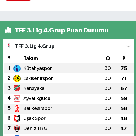
TFF 3.Lig 4.Grup Puan Durumu
TFF 3.Lig 4.Grup
#
Takım
O
P
1
Kütahyaspor
30
75
2
Eskişehirspor
30
71
3
Karsiyaka
30
67
4
Ayvalikgucu
30
59
5
Balıkesirspor
30
58
6
Uşak Spor
30
48
7
Denizli İYG
30
47