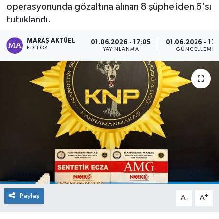
operasyonunda gözaltına alınan 8 şüpheliden 6'sı
Dünya
tutuklandı.
MARAŞ AKTÜEL
Kültür Sanat
01.06.2026 - 17:05
01.06.2026 - 17:
EDITÖR
YAYINLANMA
GÜNCELLEME
Paylaş
-
+
A
A