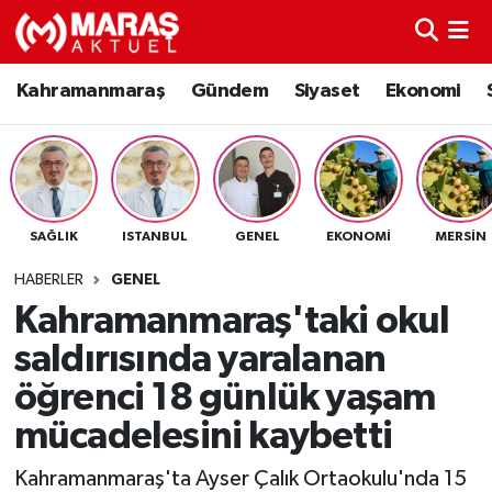
Kahramanmaraş
Nöbetçi Eczaneler
Kahramanmaraş
Gündem
Siyaset
Ekonomi
Gündem
Hava Durumu
Siyaset
Namaz Vakitleri
SAĞLIK
ISTANBUL
GENEL
EKONOMI
MERSIN
Ekonomi
Trafik Durumu
HABERLER
GENEL
Spor
TFF 3.Lig 4.Grup Puan Durumu ve Fikstür
Kahramanmaraş'taki okul
saldırısında yaralanan
Sağlık
Tüm Manşetler
öğrenci 18 günlük yaşam
Teknoloji
Son Dakika Haberleri
mücadelesini kaybetti
Eğitim
Haber Arşivi
Kahramanmaraş'ta Ayser Çalık Ortaokulu'nda 15