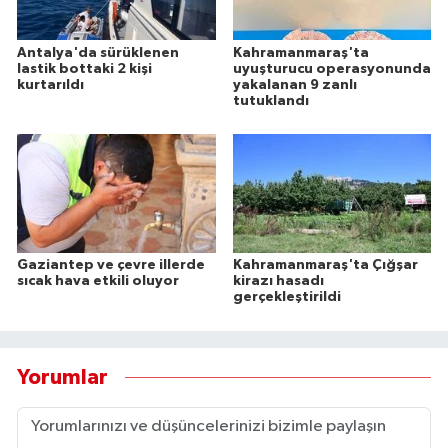
Antalya'da sürüklenen
Kahramanmaraş'ta
lastik bottaki 2 kişi
uyuşturucu operasyonunda
kurtarıldı
yakalanan 9 zanlı
tutuklandı
Gaziantep ve çevre illerde
Kahramanmaraş'ta Çığşar
sıcak hava etkili oluyor
kirazı hasadı
gerçekleştirildi
Yorumlar