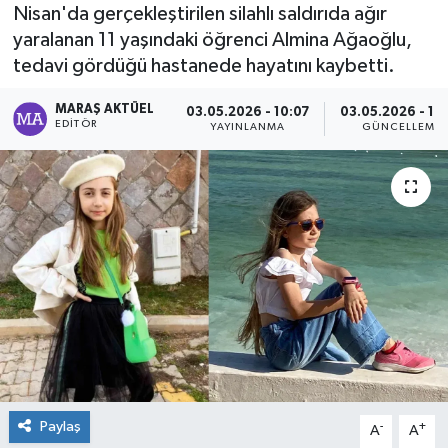
Nisan'da gerçekleştirilen silahlı saldırıda ağır
Dünya
yaralanan 11 yaşındaki öğrenci Almina Ağaoğlu,
tedavi gördüğü hastanede hayatını kaybetti.
Kültür Sanat
MARAŞ AKTÜEL
03.05.2026 - 10:07
03.05.2026 - 10
EDITÖR
YAYINLANMA
GÜNCELLEME
Paylaş
-
+
A
A