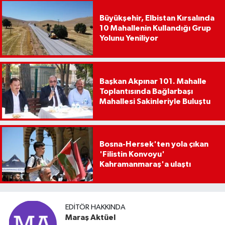
Büyükşehir, Elbistan Kırsalında
10 Mahallenin Kullandığı Grup
Yolunu Yeniliyor
Başkan Akpınar 101. Mahalle
Toplantısında Bağlarbaşı
Mahallesi Sakinleriyle Buluştu
Bosna-Hersek'ten yola çıkan
'Filistin Konvoyu'
Kahramanmaraş'a ulaştı
EDITÖR HAKKINDA
Maraş Aktüel