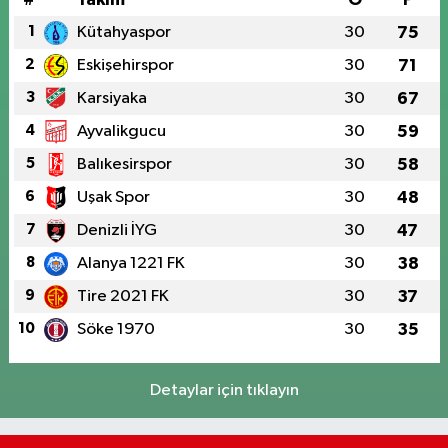
1
Kütahyaspor
30
75
2
Eskişehirspor
30
71
3
Karsiyaka
30
67
4
Ayvalikgucu
30
59
5
Balıkesirspor
30
58
6
Uşak Spor
30
48
7
Denizli İYG
30
47
8
Alanya 1221 FK
30
38
9
Tire 2021 FK
30
37
10
Söke 1970
30
35
Detaylar için tıklayın