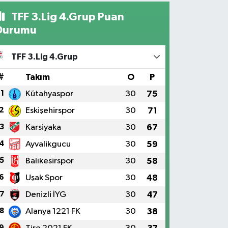
TFF 3.Lig 4.Grup Puan
Durumu
TFF 3.Lig 4.Grup
#
Takım
O
P
1
Kütahyaspor
30
75
2
Eskişehirspor
30
71
3
Karsiyaka
30
67
4
Ayvalikgucu
30
59
5
Balıkesirspor
30
58
6
Uşak Spor
30
48
7
Denizli İYG
30
47
8
Alanya 1221 FK
30
38
9