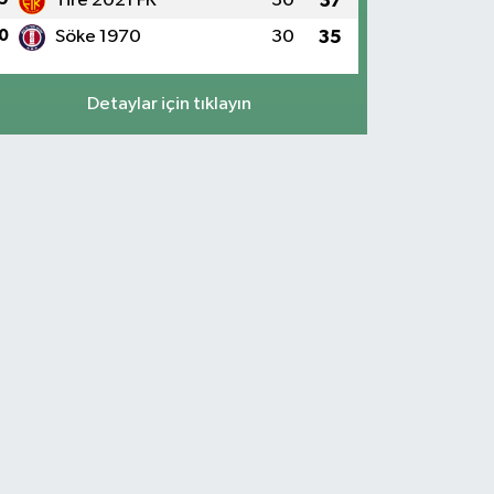
Tire 2021 FK
30
37
0
Söke 1970
30
35
Detaylar için tıklayın