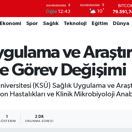
DOLA
°
10
Öğle
12:43
45,4362
EUR
Ekonomi
Spor
Sağlık
Teknoloji
Eğitim
Dünya
53,3869
STERL
61,6038
G.ALT
ygulama ve Araştı
6862,09
BİST1
14.598
e Görev Değişimi
BITCO
79.591,7
ersitesi (KSÜ) Sağlık Uygulama ve Araşt
on Hastalıkları ve Klinik Mikrobiyoloji Ana
1
2 DK
GÖSTERIM
OKUNMA SÜRESI