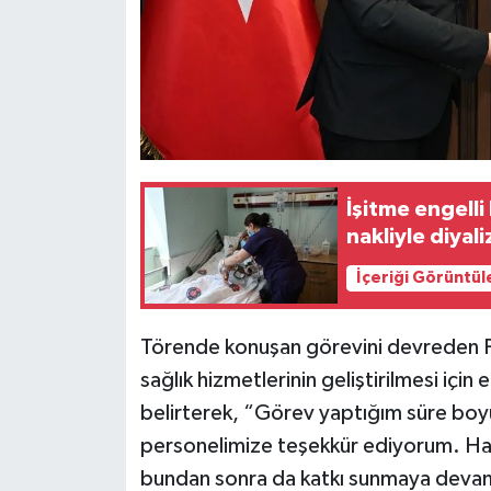
İşitme engell
nakliyle diyal
İçeriği Görüntül
Törende konuşan görevini devreden Pr
sağlık hizmetlerinin geliştirilmesi için e
belirterek, “Görev yaptığım süre boyu
personelimize teşekkür ediyorum. Hast
bundan sonra da katkı sunmaya devam