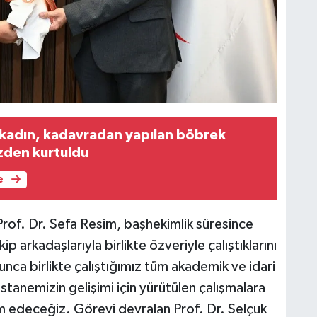
i kadın, kadavradan yapılan böbrek
izden kurtuldu
e
of. Dr. Sefa Resim, başhekimlik süresince
kip arkadaşlarıyla birlikte özveriyle çalıştıklarını
nca birlikte çalıştığımız tüm akademik ve idari
anemizin gelişimi için yürütülen çalışmalara
 edeceğiz. Görevi devralan Prof. Dr. Selçuk