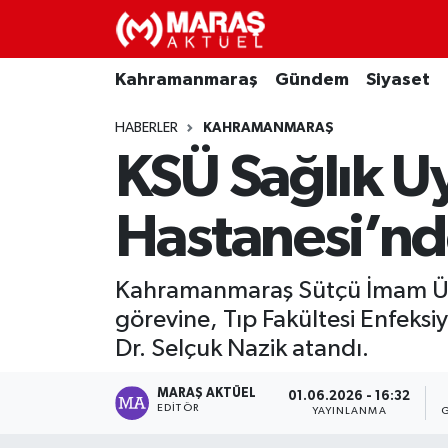
Kahramanmaraş
Nöbetçi Eczaneler
Kahramanmaraş
Gündem
Siyaset
Gündem
Hava Durumu
HABERLER
KAHRAMANMARAŞ
KSÜ Sağlık U
Siyaset
Namaz Vakitleri
Hastanesi’nd
Ekonomi
Trafik Durumu
Spor
TFF 3.Lig 4.Grup Puan Durumu ve Fikstür
Kahramanmaraş Sütçü İmam Üniv
görevine, Tıp Fakültesi Enfeksiy
Sağlık
Tüm Manşetler
Dr. Selçuk Nazik atandı.
Teknoloji
Son Dakika Haberleri
MARAŞ AKTÜEL
01.06.2026 - 16:32
EDITÖR
YAYINLANMA
Eğitim
Haber Arşivi