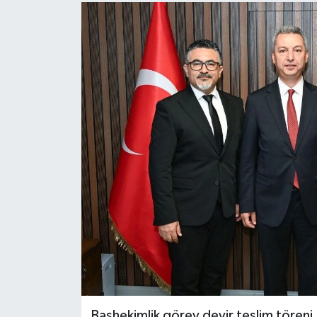
Dünya
Kültür Sanat
Başhekimlik görev devir teslim tören