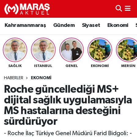
Kahramanmaraş
Nöbetçi Eczaneler
Kahramanmaraş
Gündem
Siyaset
Ekonomi
Gündem
Hava Durumu
Siyaset
Namaz Vakitleri
SAĞLIK
ISTANBUL
GENEL
EKONOMI
MERSIN
Ekonomi
Trafik Durumu
HABERLER
EKONOMI
Spor
TFF 3.Lig 4.Grup Puan Durumu ve Fikstür
Roche güncellediği MS+
dijital sağlık uygulamasıyla
Sağlık
Tüm Manşetler
MS hastalarına desteğini
Teknoloji
Son Dakika Haberleri
sürdürüyor
Eğitim
Haber Arşivi
- Roche İlaç Türkiye Genel Müdürü Farid Bidgoli: -