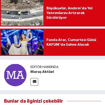
Büyükşehir, Andırın’da Yol
Yatırımlarını Artırarak
Sürdürüyor
Funda Arar, Cumartesi Günü
KAFUM’da Sahne Alacak
EDITÖR HAKKINDA
Maraş Aktüel
Bunlar da ilginizi çekebilir