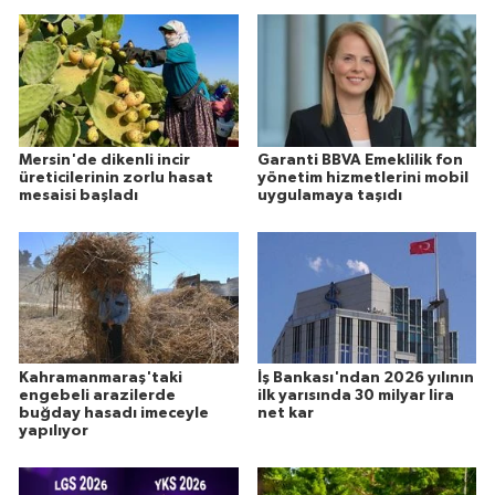
Mersin'de dikenli incir
Garanti BBVA Emeklilik fon
üreticilerinin zorlu hasat
yönetim hizmetlerini mobil
mesaisi başladı
uygulamaya taşıdı
Kahramanmaraş'taki
İş Bankası'ndan 2026 yılının
engebeli arazilerde
ilk yarısında 30 milyar lira
buğday hasadı imeceyle
net kar
yapılıyor