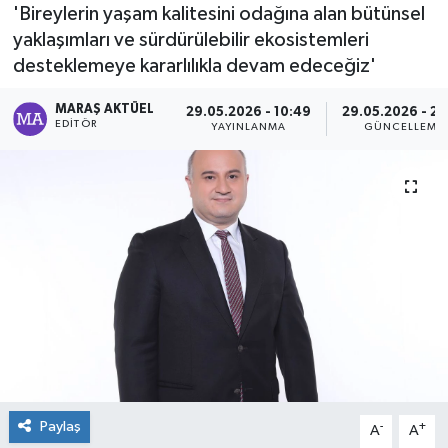
'Bireylerin yaşam kalitesini odağına alan bütünsel
Dünya
yaklaşımları ve sürdürülebilir ekosistemleri
desteklemeye kararlılıkla devam edeceğiz'
Kültür Sanat
MARAŞ AKTÜEL
29.05.2026 - 10:49
29.05.2026 - 23
EDITÖR
YAYINLANMA
GÜNCELLEME
Paylaş
-
+
A
A