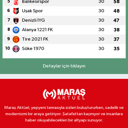
5
Balıkesirspor
30
58
6
Uşak Spor
30
48
7
Denizli İYG
30
47
8
Alanya 1221 FK
30
38
9
Tire 2021 FK
30
37
10
Söke 1970
30
35
Detaylar için tıklayın
Maraş Aktüel, yepyeni temasıyla sizleri buluştururken, sadelik ve
modernizmi bir araya getiriyor. Şatafattan kaçınıyor ve insanlara
haber okuyabilecekleri bir altyapı sunuyor.