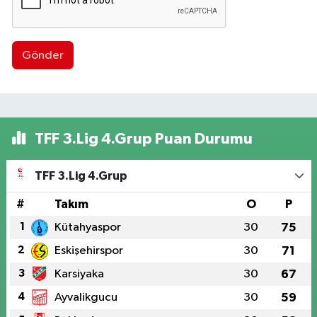
Gönder
TFF 3.Lig 4.Grup Puan Durumu
TFF 3.Lig 4.Grup
#
Takım
O
P
1
Kütahyaspor
30
75
2
Eskişehirspor
30
71
3
Karsiyaka
30
67
4
Ayvalikgucu
30
59