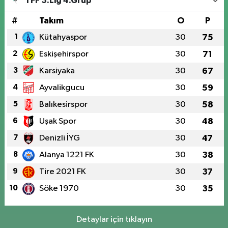
TFF 3.Lig 4.Grup
#
Takım
O
P
1
Kütahyaspor
30
75
2
Eskişehirspor
30
71
3
Karsiyaka
30
67
4
Ayvalikgucu
30
59
5
Balıkesirspor
30
58
6
Uşak Spor
30
48
7
Denizli İYG
30
47
8
Alanya 1221 FK
30
38
9
Tire 2021 FK
30
37
10
Söke 1970
30
35
Detaylar için tıklayın