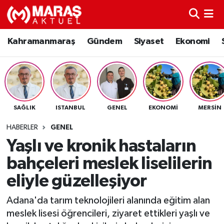
Kahramanmaraş
Nöbetçi Eczaneler
Kahramanmaraş
Gündem
Siyaset
Ekonomi
Gündem
Hava Durumu
Siyaset
Namaz Vakitleri
SAĞLIK
ISTANBUL
GENEL
EKONOMI
MERSIN
Ekonomi
Trafik Durumu
HABERLER
GENEL
Spor
TFF 3.Lig 4.Grup Puan Durumu ve Fikstür
Yaşlı ve kronik hastaların
bahçeleri meslek liselilerin
Sağlık
Tüm Manşetler
eliyle güzelleşiyor
Teknoloji
Son Dakika Haberleri
Adana'da tarım teknolojileri alanında eğitim alan
meslek lisesi öğrencileri, ziyaret ettikleri yaşlı ve
Eğitim
Haber Arşivi