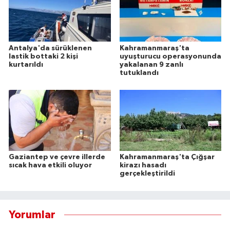
Antalya'da sürüklenen
Kahramanmaraş'ta
lastik bottaki 2 kişi
uyuşturucu operasyonunda
kurtarıldı
yakalanan 9 zanlı
tutuklandı
Gaziantep ve çevre illerde
Kahramanmaraş'ta Çığşar
sıcak hava etkili oluyor
kirazı hasadı
gerçekleştirildi
Yorumlar