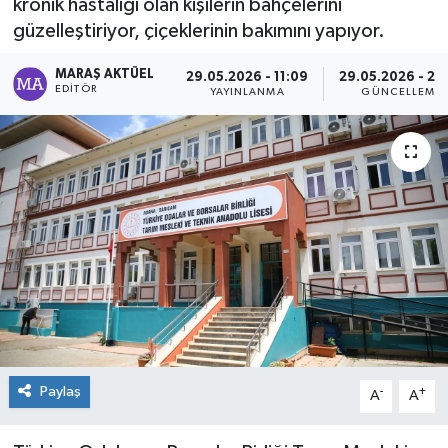
kronik hastalığı olan kişilerin bahçelerini
güzelleştiriyor, çiçeklerinin bakımını yapıyor.
Dünya
MARAŞ AKTÜEL
29.05.2026 - 11:09
29.05.2026 - 23
Kültür Sanat
EDITÖR
YAYINLANMA
GÜNCELLEME
Paylaş
-
+
A
A