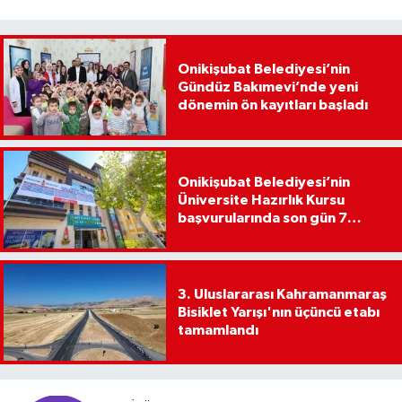
Onikişubat Belediyesi’nin
Gündüz Bakımevi’nde yeni
dönemin ön kayıtları başladı
Onikişubat Belediyesi’nin
Üniversite Hazırlık Kursu
başvurularında son gün 7
Ağustos
3. Uluslararası Kahramanmaraş
Bisiklet Yarışı'nın üçüncü etabı
tamamlandı