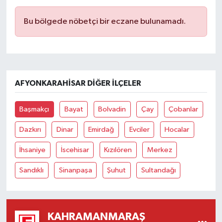
Bu bölgede nöbetçi bir eczane bulunamadı.
AFYONKARAHISAR DIĞER İLÇELER
Başmakçı
Bayat
Bolvadin
Çay
Çobanlar
Dazkırı
Dinar
Emirdağ
Evciler
Hocalar
İhsaniye
İscehisar
Kızılören
Merkez
Sandıklı
Sinanpaşa
Şuhut
Sultandağı
KAHRAMANMARAŞ