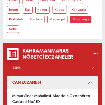
Elmalı
Finike
Gazipaşa
Gündoğmuş
İbradı
Kaş
Kemer
Kepez
Konyaaltı
Korkuteli
Kumluca
Manavgat
Muratpaşa
Serik
KAHRAMANMARAŞ
NÖBETÇI ECZANELER
CAN ECZANESİ
Mimar Sinan Mahallesi. Alaeddin Özdenören
Caddesi No:11D