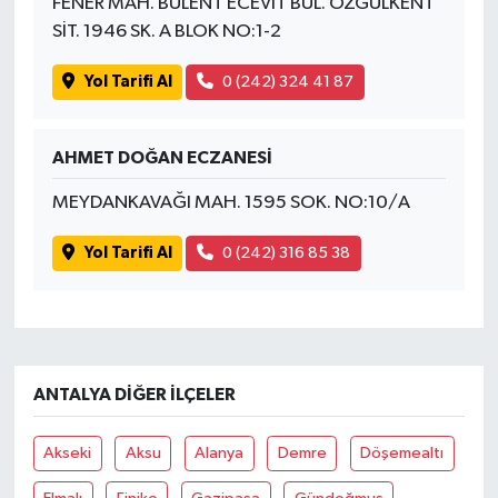
FENER MAH. BÜLENT ECEVİT BUL. ÖZGÜLKENT
SİT. 1946 SK. A BLOK NO:1-2
Yol Tarifi Al
0 (242) 324 41 87
AHMET DOĞAN ECZANESİ
MEYDANKAVAĞI MAH. 1595 SOK. NO:10/A
Yol Tarifi Al
0 (242) 316 85 38
ANTALYA DIĞER İLÇELER
Akseki
Aksu
Alanya
Demre
Döşemealtı