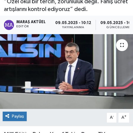
“Özel okul bir tercih, zorunluluk değil. Fahiş ücret
artışlarını kontrol ediyoruz” dedi.
Dünya
MARAŞ AKTÜEL
09.05.2025 - 10:12
09.05.2025 - 10:
Kültür Sanat
EDITÖR
YAYINLANMA
GÜNCELLEME
Paylaş
-
+
A
A