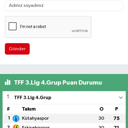
Gönder
TFF 3.Lig 4.Grup Puan Durumu
TFF 3.Lig 4.Grup
#
Takım
O
P
1
Kütahyaspor
30
75
2
Eskişehirspor
30
71