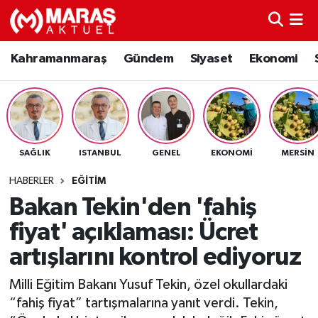
Kahramanmaraş
Nöbetçi Eczaneler
Kahramanmaraş
Gündem
Siyaset
Ekonomi
Gündem
Hava Durumu
Siyaset
Namaz Vakitleri
SAĞLIK
ISTANBUL
GENEL
EKONOMI
MERSIN
Ekonomi
Trafik Durumu
HABERLER
EĞITIM
Spor
TFF 3.Lig 4.Grup Puan Durumu ve Fikstür
Bakan Tekin'den 'fahiş
fiyat' açıklaması: Ücret
Sağlık
Tüm Manşetler
artışlarını kontrol ediyoruz
Teknoloji
Son Dakika Haberleri
Milli Eğitim Bakanı Yusuf Tekin, özel okullardaki
“fahiş fiyat” tartışmalarına yanıt verdi. Tekin,
Eğitim
Haber Arşivi