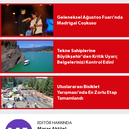
Geleneksel Ağustos Fuarı’nda
Madrigal Coşkusu
Tekne Sahiplerine
Büyükşehir’den Kritik Uyarı;
Belgelerinizi Kontrol Edin!
Uluslararası Bisiklet
Yarışması’nda En Zorlu Etap
Tamamlandı
EDITÖR HAKKINDA
Maraş Aktüel