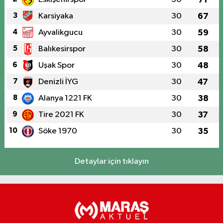
3
Karsiyaka
30
67
4
Ayvalikgucu
30
59
5
Balıkesirspor
30
58
6
Uşak Spor
30
48
7
Denizli İYG
30
47
8
Alanya 1221 FK
30
38
9
Tire 2021 FK
30
37
10
Söke 1970
30
35
Detaylar için tıklayın