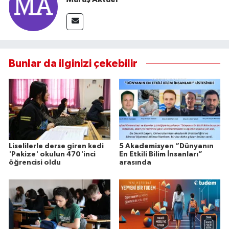
Bunlar da ilginizi çekebilir
Liselilerle derse giren kedi
5 Akademisyen “Dünyanın
'Pakize' okulun 470'inci
En Etkili Bilim İnsanları”
öğrencisi oldu
arasında