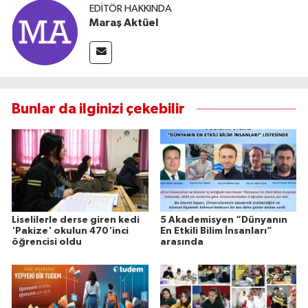
EDITÖR HAKKINDA
Maraş Aktüel
Bunlar da ilginizi çekebilir
Liselilerle derse giren kedi
5 Akademisyen “Dünyanın
'Pakize' okulun 470'inci
En Etkili Bilim İnsanları”
öğrencisi oldu
arasında