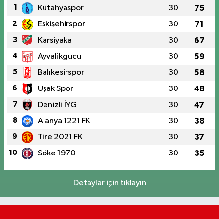
1
Kütahyaspor
30
75
2
Eskişehirspor
30
71
3
Karsiyaka
30
67
4
Ayvalikgucu
30
59
5
Balıkesirspor
30
58
6
Uşak Spor
30
48
7
Denizli İYG
30
47
8
Alanya 1221 FK
30
38
9
Tire 2021 FK
30
37
10
Söke 1970
30
35
Detaylar için tıklayın