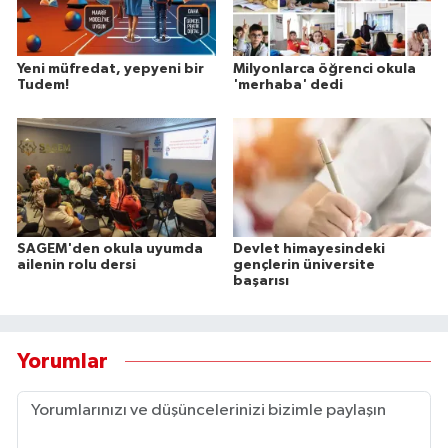
Yeni müfredat, yepyeni bir
Milyonlarca öğrenci okula
Tudem!
'merhaba' dedi
SAGEM'den okula uyumda
Devlet himayesindeki
ailenin rolu dersi
gençlerin üniversite
başarısı
Yorumlar