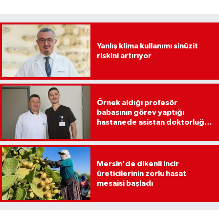
Yanlış klima kullanımı sinüzit
riskini artırıyor
Örnek aldığı profesör
babasının görev yaptığı
hastanede asistan doktorluğa
başladı
Mersin'de dikenli incir
üreticilerinin zorlu hasat
mesaisi başladı