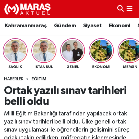
Kahramanmaraş
Nöbetçi Eczaneler
Kahramanmaraş
Gündem
Siyaset
Ekonomi
Gündem
Hava Durumu
Siyaset
Namaz Vakitleri
SAĞLIK
ISTANBUL
GENEL
EKONOMI
MERSIN
Ekonomi
Trafik Durumu
HABERLER
EĞITIM
Spor
TFF 3.Lig 4.Grup Puan Durumu ve Fikstür
Ortak yazılı sınav tarihleri
belli oldu
Sağlık
Tüm Manşetler
Milli Eğitim Bakanlığı tarafından yapılacak ortak
Teknoloji
Son Dakika Haberleri
yazılı sınav tarihleri belli oldu. Ülke geneli ortak
sınav uygulaması ile öğrencilerin gelişimini süreç
Eğitim
Haber Arşivi
odaklı takip edilirken, müfredatın işlenmesinde