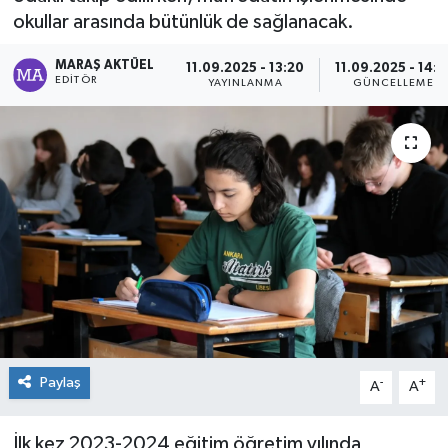
okullar arasında bütünlük de sağlanacak.
Dünya
MARAŞ AKTÜEL
11.09.2025 - 13:20
11.09.2025 - 14:5
EDITÖR
YAYINLANMA
GÜNCELLEME
Kültür Sanat
Paylaş
-
+
A
A
İlk kez 2023-2024 eğitim öğretim yılında