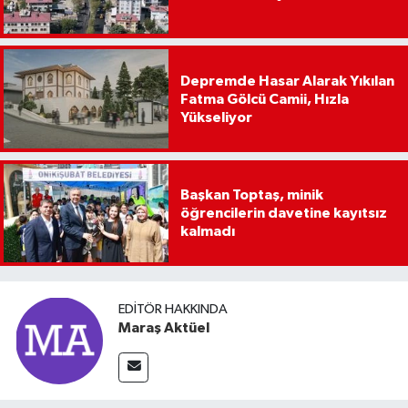
Depremde Hasar Alarak Yıkılan
Fatma Gölcü Camii, Hızla
Yükseliyor
Başkan Toptaş, minik
öğrencilerin davetine kayıtsız
kalmadı
EDITÖR HAKKINDA
Maraş Aktüel