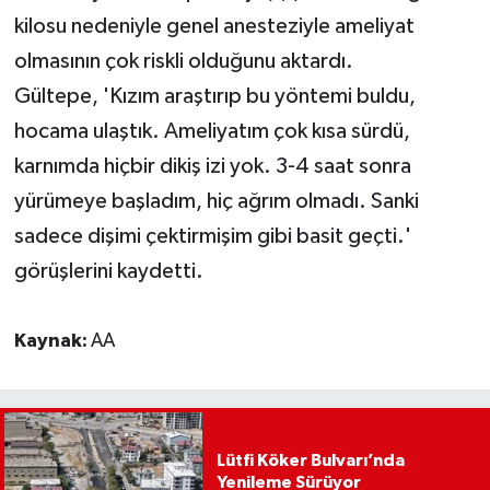
kilosu nedeniyle genel anesteziyle ameliyat
olmasının çok riskli olduğunu aktardı.
Gültepe, 'Kızım araştırıp bu yöntemi buldu,
hocama ulaştık. Ameliyatım çok kısa sürdü,
karnımda hiçbir dikiş izi yok. 3-4 saat sonra
yürümeye başladım, hiç ağrım olmadı. Sanki
sadece dişimi çektirmişim gibi basit geçti.'
görüşlerini kaydetti.
Kaynak:
AA
Lütfi Köker Bulvarı’nda
Yenileme Sürüyor