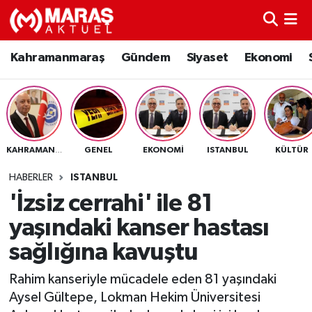
Kahramanmaraş
Nöbetçi Eczaneler
Kahramanmaraş
Gündem
Siyaset
Ekonomi
Gündem
Hava Durumu
Siyaset
Namaz Vakitleri
GENEL
EKONOMI
ISTANBUL
KÜLTÜR
KAHRAMANMARAŞ
Ekonomi
Trafik Durumu
HABERLER
ISTANBUL
Spor
TFF 3.Lig 4.Grup Puan Durumu ve Fikstür
'İzsiz cerrahi' ile 81
yaşındaki kanser hastası
Sağlık
Tüm Manşetler
sağlığına kavuştu
Teknoloji
Son Dakika Haberleri
Rahim kanseriyle mücadele eden 81 yaşındaki
Aysel Gültepe, Lokman Hekim Üniversitesi
Eğitim
Haber Arşivi