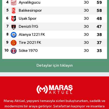
4
Ayvalikgucu
30
59
5
Balıkesirspor
30
58
6
Uşak Spor
30
48
7
Denizli İYG
30
47
8
Alanya 1221 FK
30
38
9
Tire 2021 FK
30
37
10
Söke 1970
30
35
Detaylar için tıklayın
Maraş Aktüel, yepyeni temasıyla sizleri buluştururken, sadelik ve
modernizmi bir araya getiriyor. Şatafattan kaçınıyor ve insanlara