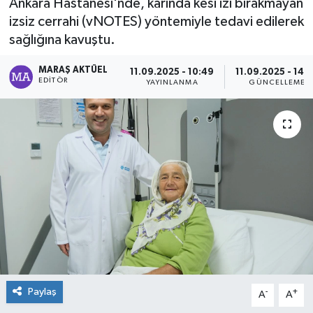
Ankara Hastanesi'nde, karında kesi izi bırakmayan
izsiz cerrahi (vNOTES) yöntemiyle tedavi edilerek
Dünya
sağlığına kavuştu.
Kültür Sanat
MARAŞ AKTÜEL
11.09.2025 - 10:49
11.09.2025 - 14:
EDITÖR
YAYINLANMA
GÜNCELLEME
Paylaş
-
+
A
A