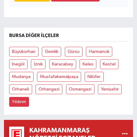
BURSA DIĞER İLÇELER
Büyükorhan
Gemlik
Gürsu
Harmancık
İnegöl
İznik
Karacabey
Keles
Kestel
Mudanya
Mustafakemalpaşa
Nilüfer
Orhaneli
Orhangazi
Osmangazi
Yenişehir
Yıldırım
KAHRAMANMARAŞ