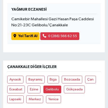
YAĞMUR ECZANESİ
Camikebir Mahallesi Gazi Hasan Paşa Caddesi
No:21-23C Gelibolu/Çanakkale
Yol Tarifi Al
0 (286) 566 62 55
ÇANAKKALE DIĞER İLÇELER
Ayvacık
Bayramiç
Biga
Bozcaada
Çan
Eceabat
Ezine
Gelibolu
Gökçeada
Lapseki
Merkez
Yenice