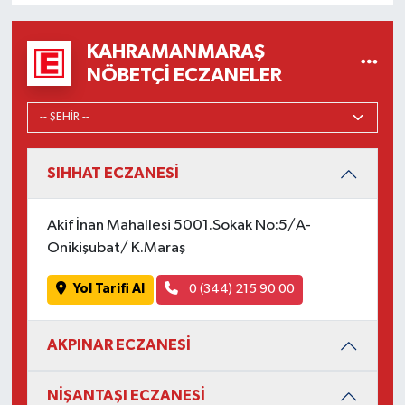
KAHRAMANMARAŞ
NÖBETÇI ECZANELER
SIHHAT ECZANESİ
Akif İnan Mahallesi 5001.Sokak No:5/A-
Onikişubat/ K.Maraş
Yol Tarifi Al
0 (344) 215 90 00
AKPINAR ECZANESİ
NİŞANTAŞI ECZANESİ