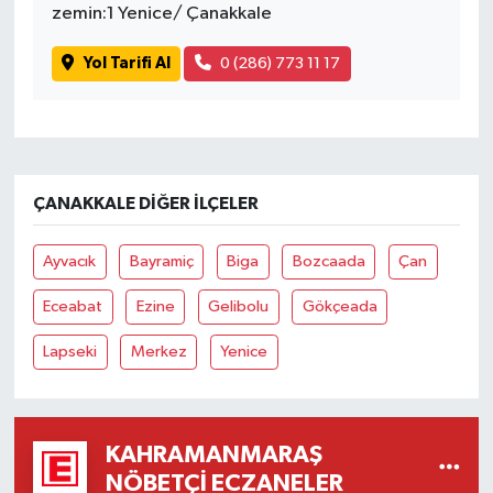
zemin:1 Yenice/ Çanakkale
Yol Tarifi Al
0 (286) 773 11 17
ÇANAKKALE DIĞER İLÇELER
Ayvacık
Bayramiç
Biga
Bozcaada
Çan
Eceabat
Ezine
Gelibolu
Gökçeada
Lapseki
Merkez
Yenice
KAHRAMANMARAŞ
NÖBETÇI ECZANELER